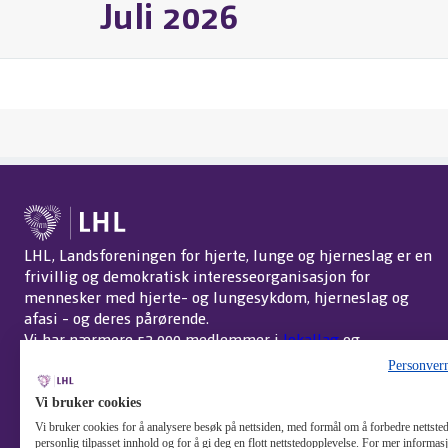
Juli 2026
LHL, Landsforeningen for hjerte, lunge og hjerneslag er en
frivillig og demokratisk interesseorganisasjon for
mennesker med hjerte- og lungesykdom, hjerneslag og
afasi - og deres pårørende.
Vi har nærmere 52 000 medlemmer i
lokallag
og
interessegrupper
over hele landet.
Om LHL
.
Personver
Endre cookie-innstillinger
Vi bruker cookies
Vi bruker cookies for å analysere besøk på nettsiden, med formål om å forbedre nettstede
personlig tilpasset innhold og for å gi deg en flott nettstedopplevelse. For mer informa