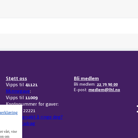
Støtt oss
Bli medlem
Vipps til
41121
Bli medlem:
22 79 90 00
E-post:
medlem@lhl.no
Minnegave
:
Vipps til
11009
Kontonummer for gaver:
3207 32 22221
nerklæring
Har vi forsøkt å ringe deg?
Skattefradrag
t vårt, vise
sjon om