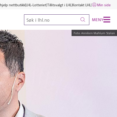
hjelp nettbutikk
LHL-Lotteriet
Tillitsvalgt i LHL
Kontakt LHL
Min side
MENY
Foto: Anniken Mahlum Stølan