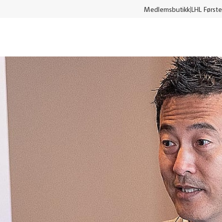
Medlemsbutikk
LHL Første