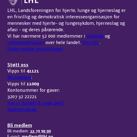
LHL, Landsforeningen for hjerte, lunge og hjerneslag er
en frivillig og demokratisk interesseorganisasjon for
mennesker med hjerte- og lungesykdom, hjerneslag og
afasi - og deres pårørende.
Vi har nærmere 52 000 medlemmer i
lokallag
og
interessegrupper
over hele landet.
Om LHL
.
Endre cookie-innstillinger
Støtt oss
Vipps til
41121
Minnegave
:
Vipps til
11009
Kontonummer for gaver:
3207 32 22221
Har vi forsøkt å ringe deg?
Skattefradrag
Bli medlem
Bli medlem:
22 79 90 00
E-post:
medlem@lhl.no