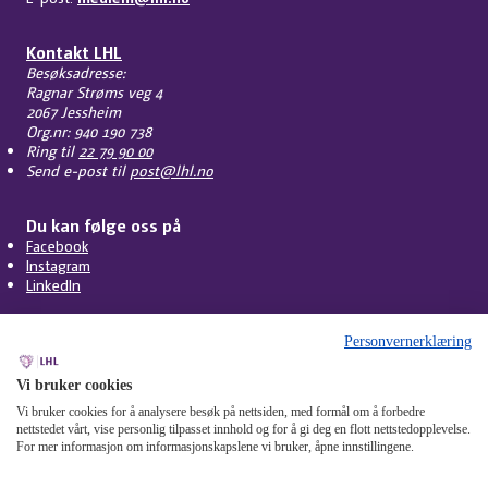
Kontakt LHL
Besøksadresse:
Ragnar Strøms veg 4
2067 Jessheim
Org.nr: 940 190 738
Ring til
22 79 90 00
Send e-post til
post@lhl.no
Du kan følge oss på
Facebook
Instagram
LinkedIn
Personvernerklæring
Vi bruker cookies
Vi bruker cookies for å analysere besøk på nettsiden, med formål om å forbedre
nettstedet vårt, vise personlig tilpasset innhold og for å gi deg en flott nettstedopplevelse.
For mer informasjon om informasjonskapslene vi bruker, åpne innstillingene.
Personvern
Cookies
Tilgjengelighet
Om nettstedet