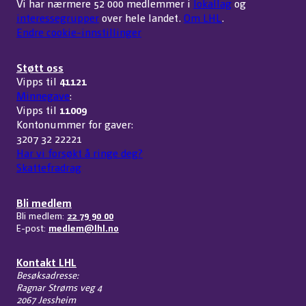
Vi har nærmere 52 000 medlemmer i
lokallag
og
interessegrupper
over hele landet.
Om LHL
.
Endre cookie-innstillinger
Støtt oss
Vipps til
41121
Minnegave
:
Vipps til
11009
Kontonummer for gaver:
3207 32 22221
Har vi forsøkt å ringe deg?
Skattefradrag
Bli medlem
Bli medlem:
22 79 90 00
E-post:
medlem@lhl.no
Kontakt LHL
Besøksadresse:
Ragnar Strøms veg 4
2067 Jessheim