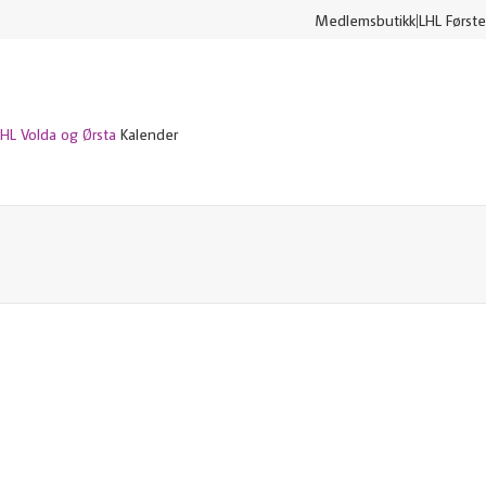
Medlemsbutikk
LHL Første
LHL Volda og Ørsta
Kalender