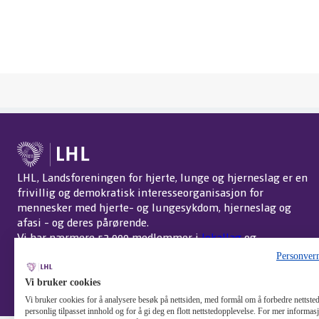
LHL, Landsforeningen for hjerte, lunge og hjerneslag er en
frivillig og demokratisk interesseorganisasjon for
mennesker med hjerte- og lungesykdom, hjerneslag og
afasi - og deres pårørende.
Vi har nærmere 52 000 medlemmer i
lokallag
og
interessegrupper
over hele landet.
Om LHL
.
Personver
Endre cookie-innstillinger
Vi bruker cookies
Vi bruker cookies for å analysere besøk på nettsiden, med formål om å forbedre nettstede
personlig tilpasset innhold og for å gi deg en flott nettstedopplevelse. For mer informa