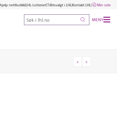
hjelp nettbutikk
LHL-Lotteriet
Tillitsvalgt i LHL
Kontakt LHL
Min side
MENY
<
>