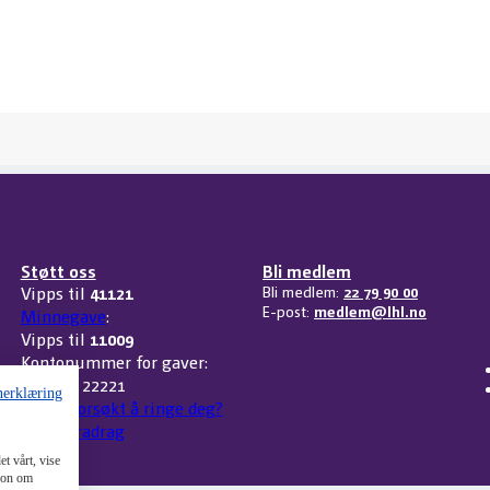
Støtt oss
Bli medlem
Vipps til
41121
Bli medlem:
22 79 90 00
E-post:
medlem@lhl.no
Minnegave
:
Vipps til
11009
Kontonummer for gaver:
3207 32 22221
nerklæring
Har vi forsøkt å ringe deg?
Skattefradrag
t vårt, vise
sjon om