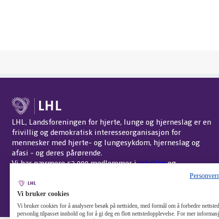
LHL, Landsforeningen for hjerte, lunge og hjerneslag er en
frivillig og demokratisk interesseorganisasjon for
mennesker med hjerte- og lungesykdom, hjerneslag og
afasi - og deres pårørende.
Vi har nærmere 52 000 medlemmer i
lokallag
og
interessegrupper
over hele landet.
Om LHL
.
Personver
Endre cookie-innstillinger
Vi bruker cookies
Vi bruker cookies for å analysere besøk på nettsiden, med formål om å forbedre nettstede
personlig tilpasset innhold og for å gi deg en flott nettstedopplevelse. For mer informa