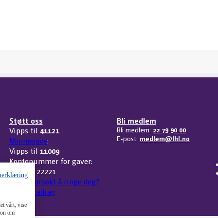
Støtt oss
Bli medlem
Vipps til
41121
Bli medlem:
22 79 90 00
E-post:
medlem@lhl.no
Minnegave
:
Vipps til
11009
Kontonummer for gaver:
3207 32 22221
nerklæring
Har vi forsøkt å ringe deg?
Skattefradrag
t vårt, vise
sjon om