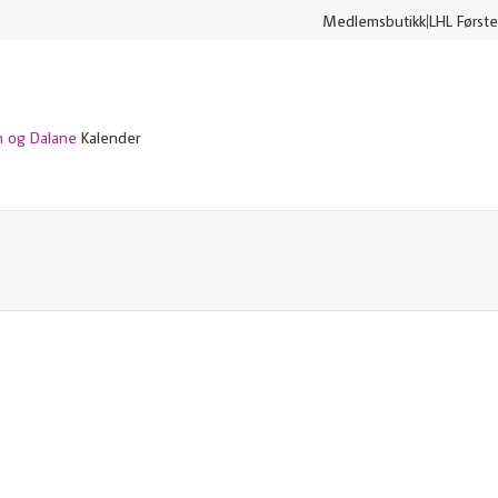
Medlemsbutikk
LHL Første
n og Dalane
Kalender