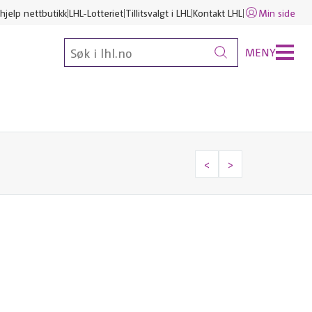
hjelp nettbutikk
LHL-Lotteriet
Tillitsvalgt i LHL
Kontakt LHL
Min side
MENY
<
>