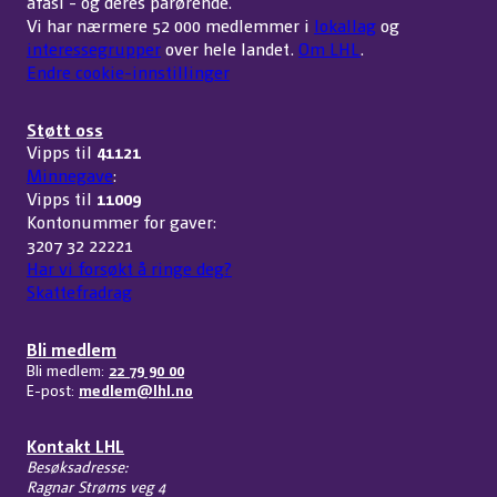
afasi - og deres pårørende.
Vi har nærmere 52 000 medlemmer i
lokallag
og
interessegrupper
over hele landet.
Om LHL
.
Endre cookie-innstillinger
Støtt oss
Vipps til
41121
Minnegave
:
Vipps til
11009
Kontonummer for gaver:
3207 32 22221
Har vi forsøkt å ringe deg?
Skattefradrag
Bli medlem
Bli medlem:
22 79 90 00
E-post:
medlem@lhl.no
Kontakt LHL
Besøksadresse:
Ragnar Strøms veg 4