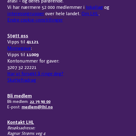
afasi - og deres pårørende.
Vi har nærmere 52 000 medlemmer i
lokallag
og
interessegrupper
over hele landet.
Om LHL
.
Endre cookie-innstillinger
Støtt oss
Vipps til
41121
Minnegave
:
Vipps til
11009
Kontonummer for gaver:
3207 32 22221
Har vi forsøkt å ringe deg?
Skattefradrag
Bli medlem
Bli medlem:
22 79 90 00
E-post:
medlem@lhl.no
Kontakt LHL
Besøksadresse:
Ragnar Strøms veg 4