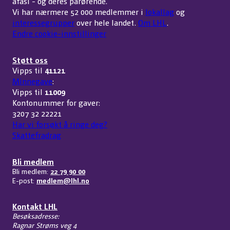
afasi - og deres pårørende.
Vi har nærmere 52 000 medlemmer i
lokallag
og
interessegrupper
over hele landet.
Om LHL
.
Endre cookie-innstillinger
Støtt oss
Vipps til
41121
Minnegave
:
Vipps til
11009
Kontonummer for gaver:
3207 32 22221
Har vi forsøkt å ringe deg?
Skattefradrag
Bli medlem
Bli medlem:
22 79 90 00
E-post:
medlem@lhl.no
Kontakt LHL
Besøksadresse:
Ragnar Strøms veg 4