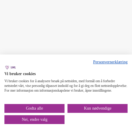
Personvernerklæring
Vi bruker cookies
Vi bruker cookies for å analysere besøk på nettsiden, med formål om å forbedre
nettstedet vårt, vise personlig tilpasset innhold og for å gi deg en flott nettstedopplevelse.
For mer informasjon om informasjonskapslene vi bruker, åpne innstillingene.
Godta alle
Kun nødvendige
Nei, endre valg