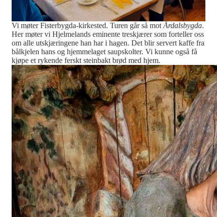
Vi møter Fisterbygda-kirkested. Turen går så mot
Årdalsbygda
.
Her møter vi Hjelmelands eminente treskjærer som forteller oss
om alle utskjæringene han har i hagen. Det blir servert kaffe fra
bålkjelen hans og hjemmelaget saupskolter. Vi kunne også få
kjøpe et rykende ferskt steinbakt brød med hjem.