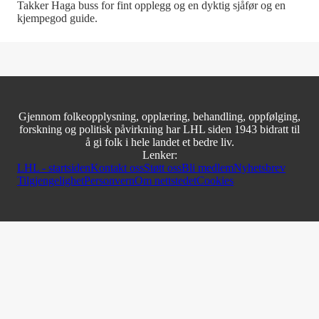
Takker Haga buss for fint opplegg og en dyktig sjåfør og en
kjempegod guide.
Gjennom folkeopplysning, opplæring, behandling, oppfølging,
forskning og politisk påvirkning har LHL siden 1943 bidratt til
å gi folk i hele landet et bedre liv.
Lenker:
LHL - startsiden
Kontakt oss
Støtt oss
Bli medlem
Nyhetsbrev
Tilgjengelighet
Personvern
Om nettstedet
Cookies