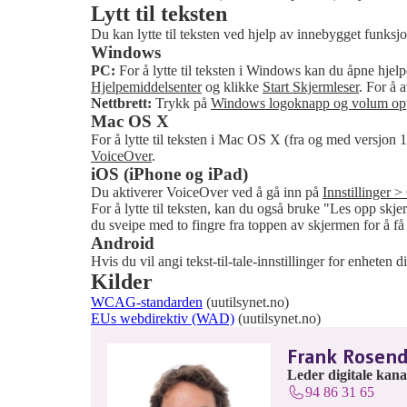
Lytt til teksten
Du kan lytte til teksten ved hjelp av innebygget funks
Windows
PC:
For å lytte til teksten i Windows kan du åpne hjel
Hjelpemiddelsenter
og klikke
Start Skjermleser
. For å 
Nettbrett:
Trykk på
Windows logoknapp og volum op
Mac OS X
For å lytte til teksten i Mac OS X (fra og med versjon 
VoiceOver
.
iOS (iPhone og iPad)
Du aktiverer VoiceOver ved å gå inn på
Innstillinger >
For å lytte til teksten, kan du også bruke "Les opp skj
du sveipe med to fingre fra toppen av skjermen for å få
Android
Hvis du vil angi tekst-til-tale-innstillinger for enheten d
Kilder
WCAG-standarden
(uutilsynet.no)
EUs webdirektiv (WAD)
(uutilsynet.no)
Frank Rosend
Leder digitale kana
94 86 31 65