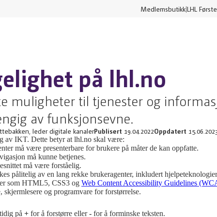
Medlemsbutikk
LHL Første
elighet på lhl.no
ike muligheter til tjenester og informa
ngig av funksjonsevne.
tebakken, leder digitale kanaler
Publisert
19.04.2022
Oppdatert
15.06.202
ng av IKT. Dette betyr at lhl.no skal være:
nter må være presenterbare for brukere på måter de kan oppfatte.
avigasjon må kunne betjenes.
snittet må være forståelig.
lkes pålitelig av en lang rekke brukeragenter, inkludert hjelpeteknologier
linjer som HTML5, CSS3 og
Web Content Accessibility Guidelines (WC
re, skjermlesere og programvare for forstørrelse.
tidig på
+
for å forstørre eller
-
for å forminske teksten.