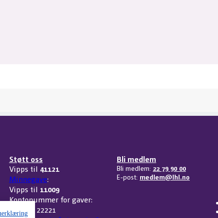
Støtt oss
Bli medlem
Vipps til
41121
Bli medlem:
22 79 90 00
E-post:
medlem@lhl.no
Minnegave
:
Vipps til
11009
Kontonummer for gaver:
3207 32 22221
nerklæring