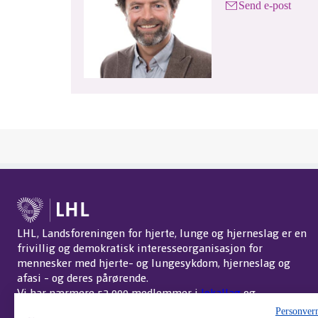
Send e-post
LHL, Landsforeningen for hjerte, lunge og hjerneslag er en
frivillig og demokratisk interesseorganisasjon for
mennesker med hjerte- og lungesykdom, hjerneslag og
afasi - og deres pårørende.
Vi har nærmere 52 000 medlemmer i
lokallag
og
interessegrupper
over hele landet.
Om LHL
.
Personver