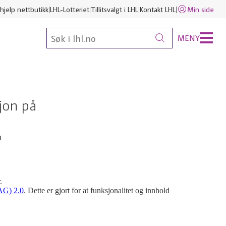
hjelp nettbutikk
LHL-Lotteriet
Tillitsvalgt i LHL
Kontakt LHL
Min side
MENY
sjon på
3
.
AG) 2.0
. Dette er gjort for at funksjonalitet og innhold