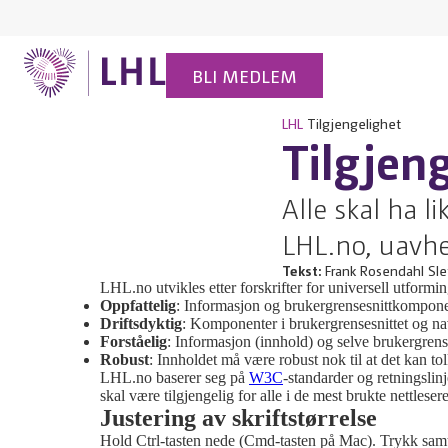
BLI MEDLEM
LHL
Tilgjengelighet
Tilgjeng
Alle skal ha l
LHL.no, uavhe
Tekst:
Frank Rosendahl Slet
LHL.no utvikles etter forskrifter for universell utformi
Oppfattelig
: Informasjon og brukergrensesnittkompone
Driftsdyktig
: Komponenter i brukergrensesnittet og n
Forståelig
: Informasjon (innhold) og selve brukergrense
Robust
: Innholdet må være robust nok til at det kan to
LHL.no baserer seg på
W3C
-standarder og retnings
skal være tilgjengelig for alle i de mest brukte nettlese
Justering av skriftstørrelse
Hold Ctrl-tasten nede (Cmd-tasten på Mac). Trykk sam