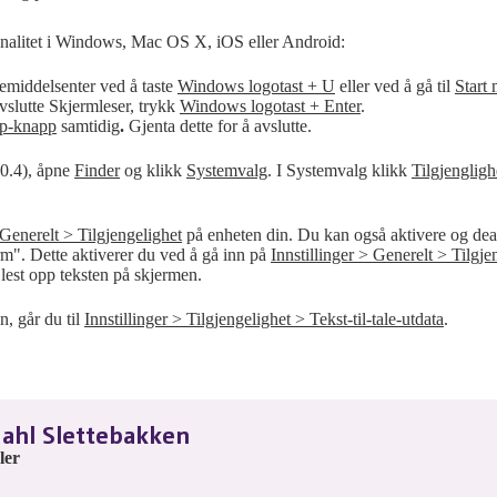
jonalitet i Windows, Mac OS X, iOS eller Android:
pemiddelsenter ved å taste
Windows logotast + U
eller ved å gå til
Start
avslutte Skjermleser, trykk
Windows logotast + Enter
.
p-knapp
samtidig
.
Gjenta dette for å avslutte.
10.4), åpne
Finder
og klikk
Systemvalg
. I Systemvalg klikk
Tilgjengligh
 Generelt > Tilgjengelighet
på enheten din. Du kan også aktivere og de
erm". Dette aktiverer du ved å gå inn på
Innstillinger > Generelt > Tilgj
 lest opp teksten på skjermen.
in, går du til
Innstillinger > Tilgjengelighet > Tekst-til-tale-utdata
.
ahl Slettebakken
ler