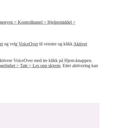
 menyen > Kontrollpanel > Hjelpemiddel >
et
og velg
VoiceOver
til venstre og klikk
Aktiver
aktivere VoiceOver med tre klikk på Hjem-knappen.
engelighet > Tale > Les opp skjerm
. Etter aktivering kan