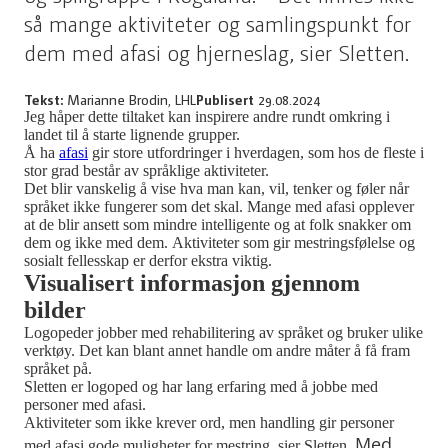
så mange aktiviteter og samlingspunkt for
dem med afasi og hjerneslag, sier Sletten.
Tekst:
Marianne Brodin, LHL
Publisert
29.08.2024
Jeg håper dette tiltaket kan inspirere andre rundt omkring i
landet til å starte lignende grupper.
Å ha
afasi
gir store utfordringer i hverdagen
,
som hos de fleste i
stor grad består av språklige aktiviteter.
Det blir vanskelig å vise hva man kan, vil, tenker og føler når
språket ikke fungerer som det skal. Mange med afasi opplever
at de blir ansett som mindre intelligente og at folk snakker om
dem og ikke med dem.
Aktiviteter som gir
mestringsfølelse og
sosialt fellesskap er derfor ekstra viktig.
Visualisert informasjon gjennom
bilder
Logopeder jobber med rehabilitering av språket og bruker ulike
verktøy. Det kan blant annet handle om andre måter å få fram
språket på.
Sletten er logoped og har lang erfaring med å jobbe med
personer med afasi.
Aktiviteter som ikke krever ord, men handling gir personer
Med
med afasi gode muligheter for mestring, sier Sletten.