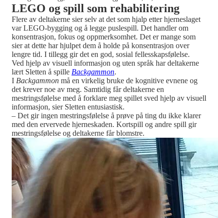
LEGO og spill som rehabilitering
Flere av deltakerne sier selv at det som hjalp etter hjerneslaget
var LEGO-bygging og å legge puslespill. Det handler om
konsentrasjon, fokus og oppmerksomhet. Det er mange som
sier at dette har hjulpet dem å holde på konsentrasjon over
lengre tid. I tillegg gir det en god, sosial fellesskapsfølelse.
Ved hjelp av visuell informasjon og uten språk har deltakerne
lært Sletten å spille
Backgammon
.
I
Backgammon
må en virkelig bruke de kognitive evnene og
det krever noe av meg. Samtidig får deltakerne en
mestringsfølelse med å forklare meg spillet sved hjelp av visuell
informasjon, sier Sletten entusiastisk.
– Det gir ingen mestringsfølelse å prøve på ting du ikke klarer
med den ervervede hjerneskaden. Kortspill og andre spill gir
mestringsfølelse og deltakerne får blomstre.