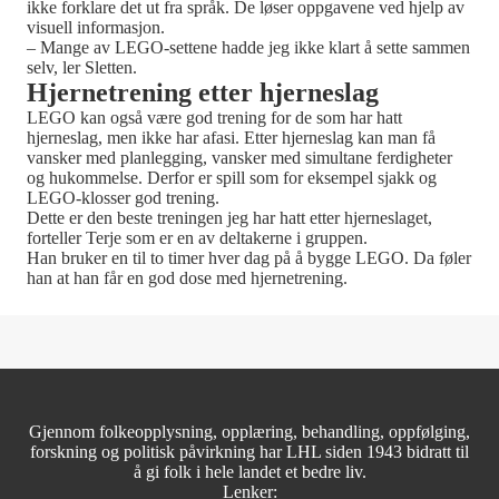
ikke forklare det ut fra språk. De løser oppgavene ved hjelp av
visuell informasjon.
– Mange av LEGO-settene hadde jeg ikke klart å sette sammen
selv, ler Sletten.
Hjernetrening etter hjerneslag
LEGO kan også være god trening for de som har hatt
hjerneslag, men ikke har afasi. Etter hjerneslag kan man få
vansker med planlegging, vansker med simultane ferdigheter
og hukommelse. Derfor er spill som for eksempel sjakk og
LEGO-klosser god trening.
Dette er den beste treningen jeg har hatt etter hjerneslaget,
forteller Terje som er en av deltakerne i gruppen.
Han bruker en til to timer hver dag på å bygge LEGO. Da føler
han at han får en god dose med hjernetrening.
Gjennom folkeopplysning, opplæring, behandling, oppfølging,
forskning og politisk påvirkning har LHL siden 1943 bidratt til
å gi folk i hele landet et bedre liv.
Lenker: