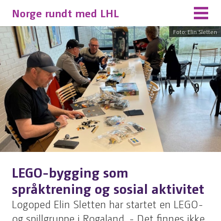
Norge rundt med LHL
Foto: Elin Sletten
LEGO-bygging som
språktrening og sosial aktivitet
Logoped Elin Sletten har startet en LEGO-
og spillgruppe i Rogaland. - Det finnes ikke