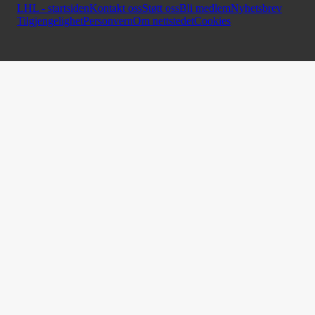
LHL - startsiden
Kontakt oss
Støtt oss
Bli medlem
Nyhetsbrev
Tilgjengelighet
Personvern
Om nettstedet
Cookies