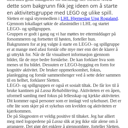
dette som bakgrunn fikk jeg ideen om å starte
en aktivitetsgruppe med LEGO og ulike spill.
Sletten er også styremedlem i
LHL Hjerneslag Ung Rogaland
.
Gjennom lokallaget søkte de afasimidler i LHL og startet
LEGO- og spillgruppen.
Gruppen er godt i gang og vi har møttes tre ettermiddager på
forsommeren og fortsetter til høsten, forteller hun.
Bakgrunnen for at jeg valgte å starte en LEGO- og spillgruppe
er at mange med afasi forstår ofte mye mer enn det de klarer å
gi uttrykk for. Når de får visualisert informasjon gjennom
bilder, får de mye bedre forståelse. De kan forklare hva som
menes ut fra bildet. Dessuten er LEGO-bygging en form for
kognitiv aktivitet. De bruker oppmerksomhet, fokus,
planlegging og forstår sammenhenger ved å sette deler sammen
til en helhet, forklarer Sletten.
LEGO- og spillgruppen er også et sosialt tiltak. De får lov til å
bruke kantinen på
Lassa Rehabilitering
. Aktiviteten er en åpen,
uformell samling med fokus på fellesskap og kjekke aktiviteter.
Dit kommer også personer som er innlagt ved sykehuset. Det er
ofte lite som skjer på et sykehus om kvelden og aktiviteten er
kjærkommen.
De på
Slagposten
er veldig positive til tiltaket. Jeg har alliert
meg med logopedene på
Lassa
slik at jeg ikke står alene om å
arrangere. Det gjør det enklere å gjennomføre, forteller Sletten.