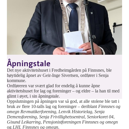
Åpningstale
Det nye aktivitetshuset i Fredheimgården på Finnsnes, ble
høytidelig åpnet av Geir-Inge Sivertsen, ordfører i Senja
kommune.
Ordføreren var svært glad for endelig å kunne åpne
aktivitetshuset for lag og foreninger – og eldre – la han til med
glimt i øyet, i sin åpningstale.
Oppslutningen på åpningen var så god, at alle stolene ble tatt i
bruk av flere 10-talls lag og foreninger – deriblant
Finnsnes og
omegn Revmatikerforening
,
Lenvik Historielag
,
Senja
Demensforening
,
Senja Frivillighetssentral
,
Seniorkoret 04
,
Gisund Leikarring
,
Pensjonistforeningen Finnsnes og omegn
og
LHL Finnsnes og omegn
.