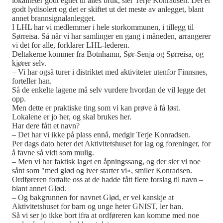
lokaliteter godt egnet til alles bruk, sier Terje Konradsen. Det er
godt lydisolert og det er skiftet ut det meste av anlegget, blant
annet brannsignalanlegget.
I LHL har vi medlemmer i hele storkommunen, i tillegg til
Sørreisa. Så når vi har samlinger en gang i måneden, arrangerer
vi det for alle, forklarer LHL-lederen.
Deltakerne kommer fra Botnhamn, Sør-Senja og Sørreisa, og
kjører selv.
– Vi har også turer i distriktet med aktiviteter utenfor Finnsnes,
forteller han.
Så de enkelte lagene må selv vurdere hvordan de vil legge det
opp.
Men dette er praktiske ting som vi kan prøve å få løst.
Lokalene er jo her, og skal brukes her.
Har dere fått et navn?
– Det har vi ikke på plass ennå, medgir Terje Konradsen.
Per dags dato heter det Aktivitetshuset for lag og foreninger, for
å favne så vidt som mulig.
– Men vi har faktisk laget en åpningssang, og der sier vi noe
sånt som "med glød og iver starter vi», smiler Konradsen.
Ordføreren fortalte oss at de hadde fått flere forslag til navn –
blant annet Glød.
– Og bakgrunnen for navnet Glød, er vel kanskje at
Aktivitetshuset for barn og unge heter GNIST, ler han.
Så vi ser jo ikke bort ifra at ordføreren kan komme med noe