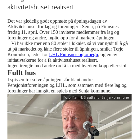
aktivitetshuset realisert.
Det var gledelig godt oppmøte på åpningsdagen av
Aktivitetshuset for lag og foreninger i Senja, på Finnsnes
fredag 11. april. Over 150 inviterte medlemmer fra lag og
foreninger og andre, møtte opp for å markere åpningen.
– Vi har ikke mer enn 80 stoler i lokalet, så vi var nødt til å gå
ut på markedet og låne flere stoler til åpningen, smiler Terje
Konradsen, leder for
LHL Finnsnes og omegn
, og en av
initiativtakerne for å få aktivitetshuset realisert.
Ingen trengte med andre ord å ta med hverken kopp eller stol.
Fullt hus
I spissen for selve åpningen står blant andre
Pensjonistforeningen og LHL, som sammen med flere lag og
foreninger har inngått en spleis med Senja kommune.
Foto: Kari H. Slaattelid, Senja kommune