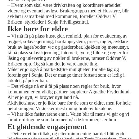
– Hvem som skal være drivkraften og koordinere arbeidet
videre og eventuelt avløse Brukergruppa med et Husstyre, blir
avklart i samarbeid med kommunen, forteller Oddvar V.
Eriksen, styreleder i Senja Frivilligsentral.
Ikke bare for eldre
– Vi må få på plass husregler, renhold, plan for evakuering av
bygget, solavskjerming, bookingsystem, priser, møter, avklare
bruk av lager/boder, wc og garderober, kjøkken og møteutstyr,
få på plass solavskjerming, internett, lyd og bilde og regler for
låsing og utlevering av nøkler til brukerne, ramser Oddvar V.
Eriksen opp. Og så kan det jo være andre ting.
Målet er jo også å markedsføre muligheten for alle lag og
foreninger i Senja. Det er mange timer fortsatt som er ledig i
lokalet, påpeker han.
– Det viktige nå er å få på plass noen regler for bruk, hvor
kommunen er en viktig partner, supplerer Agnethe Frydenlund.
Alt er jo nytt, vi brøyter nytt land nå.
Aktivitetshuset er jo ikke bare for de som er eldre, men for hele
befolkningen. Vi ønsker mest mulig bruk av lokalene.
– Vi har ikke fasitsvarene ennå. Veien blir til mens vi går og vi
tar utfordringene som kommer, når de kommer, sier hun.
Et glødende engasjement
– Dette er et bra tiltak, og etter min mening har det blitt gode