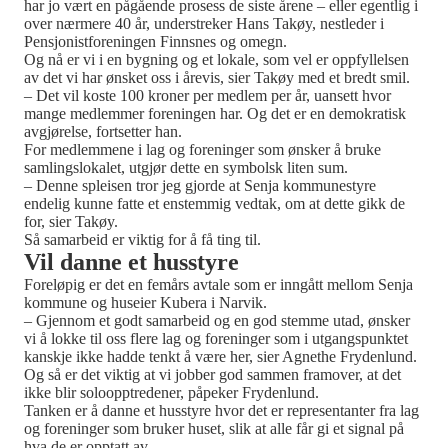
har jo vært en pågående prosess de siste årene – eller egentlig i
over nærmere 40 år, understreker Hans Takøy, nestleder i
Pensjonistforeningen Finnsnes og omegn.
Og nå er vi i en bygning og et lokale, som vel er oppfyllelsen
av det vi har ønsket oss i årevis, sier Takøy med et bredt smil.
– Det vil koste 100 kroner per medlem per år, uansett hvor
mange medlemmer foreningen har. Og det er en demokratisk
avgjørelse, fortsetter han.
For medlemmene i lag og foreninger som ønsker å bruke
samlingslokalet, utgjør dette en symbolsk liten sum.
– Denne spleisen tror jeg gjorde at Senja kommunestyre
endelig kunne fatte et enstemmig vedtak, om at dette gikk de
for, sier Takøy.
Så samarbeid er viktig for å få ting til.
Vil danne et husstyre
Foreløpig er det en femårs avtale som er inngått mellom Senja
kommune og huseier Kubera i Narvik.
– Gjennom et godt samarbeid og en god stemme utad, ønsker
vi å lokke til oss flere lag og foreninger som i utgangspunktet
kanskje ikke hadde tenkt å være her, sier Agnethe Frydenlund.
Og så er det viktig at vi jobber god sammen framover, at det
ikke blir soloopptredener, påpeker Frydenlund.
Tanken er å danne et husstyre hvor det er representanter fra lag
og foreninger som bruker huset, slik at alle får gi et signal på
hva de er opptatt av.