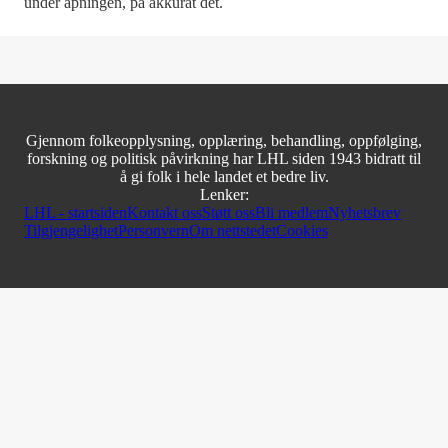
under åpningen, på akkurat det.
Gjennom folkeopplysning, opplæring, behandling, oppfølging,
forskning og politisk påvirkning har LHL siden 1943 bidratt til
å gi folk i hele landet et bedre liv.
Lenker:
LHL - startsiden
Kontakt oss
Støtt oss
Bli medlem
Nyhetsbrev
Tilgjengelighet
Personvern
Om nettstedet
Cookies