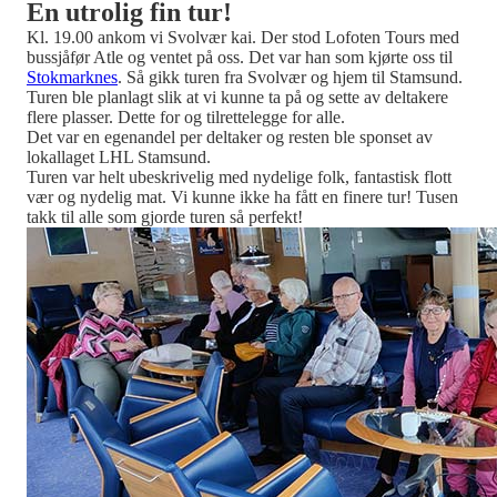
En utrolig fin tur!
Kl. 19.00 ankom vi Svolvær kai. Der stod Lofoten Tours med
bussjåfør Atle og ventet på oss. Det var han som kjørte oss til
Stokmarknes
. Så gikk turen fra Svolvær og hjem til Stamsund.
Turen ble planlagt slik at vi kunne ta på og sette av deltakere
flere plasser. Dette for og tilrettelegge for alle.
Det var en egenandel per deltaker og resten ble sponset av
lokallaget LHL Stamsund.
Turen var helt ubeskrivelig med nydelige folk, fantastisk flott
vær og nydelig mat. Vi kunne ikke ha fått en finere tur! Tusen
takk til alle som gjorde turen så perfekt!