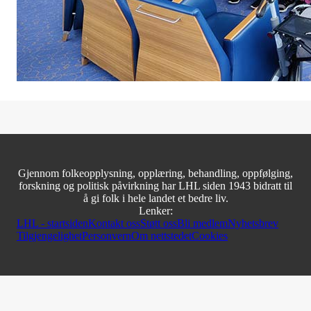
Gjennom folkeopplysning, opplæring, behandling, oppfølging,
forskning og politisk påvirkning har LHL siden 1943 bidratt til
å gi folk i hele landet et bedre liv.
Lenker:
LHL - startsiden
Kontakt oss
Støtt oss
Bli medlem
Nyhetsbrev
Tilgjengelighet
Personvern
Om nettstedet
Cookies