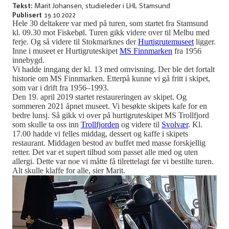
Tekst:
Marit Johansen, studieleder i LHL Stamsund
Publisert
19.10.2022
Hele 30 deltakere var med på turen, som startet fra Stamsund
kl. 09.30 mot Fiskebøl. Turen gikk videre over til Melbu med
ferje. Og så videre til Stokmarknes der
Hurtigrutemuseet
ligger.
Inne i museet er Hurtigruteskipet
MS Finnmarken
fra 1956
innebygd.
Vi hadde inngang der kl. 13 med omvisning. Der ble det fortalt
historie om MS Finnmarken. Etterpå kunne vi gå fritt i skipet,
som var i drift fra 1956–1993.
Den 19. april 2019 startet restaureringen av skipet. Og
sommeren 2021 åpnet museet. Vi besøkte skipets kafe for en
bedre lunsj. Så gikk vi over på hurtigruteskipet MS Trollfjord
som skulle ta oss inn
Trollfjorden
og videre til
Svolvær
. Kl.
17.00 hadde vi felles middag, dessert og kaffe i skipets
restaurant. Middagen bestod av buffet med masse forskjellig
retter. Det var et supert tilbud som passet alle med og uten
allergi. Dette var noe vi måtte få tilrettelagt før vi bestilte turen.
Alt skulle klaffe for alle, sier Marit.