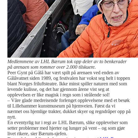
Medlemmene av LHL Bærum tok opp deler av to benkerader
på arenaen som rommer over 2.000 tilskuere.
Peer Gynt på Gålå har vært spilt på arenaen ved enden av
Gålåvatnet siden 1989, og festivalen har vokst seg helt i toppen
blant Norges friluftsteatre. Ikke minst spiller naturen med som
levende kulisse, og det har gjennom årene vist seg at
opplevelsen er like magisk i regn som i strålende sol!
– Våre glade medreisende forlenget opplevelsene med et besøk
til Lillehammer kunstmuseum på hjemveien. Først da vi
nærmet oss hjemlige trakter, dukket skyer og regndråper opp på
nytt.
En eventyrlig tur i regi av LHL Bærum, slike opplevelser som
setter problemer med hjerter og lunger på vent – og som gjør
livet rikere, sier Bærum-sjefen.