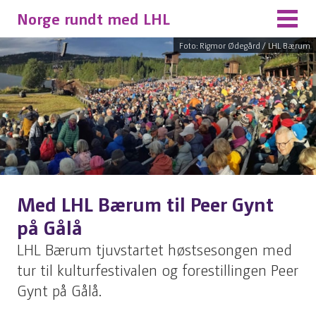
Norge rundt med LHL
Foto: Rigmor Ødegård / LHL Bærum
Med LHL Bærum til Peer Gynt
på Gålå
LHL Bærum tjuvstartet høstsesongen med
tur til kulturfestivalen og forestillingen Peer
Gynt på Gålå.