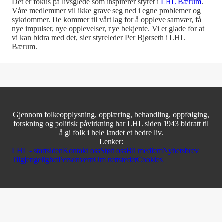
Det er fokus på livsglede som inspirerer styret i
LHL Bærum
.
Våre medlemmer vil ikke grave seg ned i egne problemer og
sykdommer. De kommer til vårt lag for å oppleve samvær, få
nye impulser, nye opplevelser, nye bekjente. Vi er glade for at
vi kan bidra med det, sier styreleder Per Bjørseth i LHL
Bærum.
Gjennom folkeopplysning, opplæring, behandling, oppfølging,
forskning og politisk påvirkning har LHL siden 1943 bidratt til
å gi folk i hele landet et bedre liv.
Lenker:
LHL - startsiden
Kontakt oss
Støtt oss
Bli medlem
Nyhetsbrev
Tilgjengelighet
Personvern
Om nettstedet
Cookies