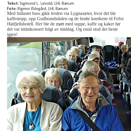
Tekst:
Sigmund L. Løvold, LHL Bærum
Foto:
Rigmor Ødegård, LHL Bærum
Med fullastet buss gikk ferden via Lygnasæter, hvor det ble
kaffestopp, opp Gudbrandsdalen og de bratte kneikene til Fefor
Høifjellshotell. Her ble de møtt med suppe, kaffe og kaker før
det var intimkonsert fulgt av middag. Og ennå stod det beste
igjen!