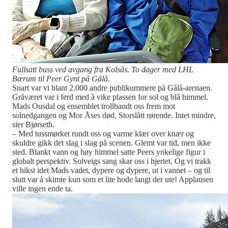
Fullsatt buss ved avgang fra Kolsås. To dager med LHL
Bærum til Peer Gynt på Gålå.
Snart var vi blant 2.000 andre publikummere på Gålå-arenaen.
Gråværet var i ferd med å vike plassen for sol og blå himmel.
Mads Ousdal og ensemblet trollbandt oss frem mot
solnedgangen og Mor Åses død. Storslått rørende. Intet mindre,
sier Bjørseth.
– Med tussmørket rundt oss og varme klær over knær og
skuldre gikk det slag i slag på scenen. Glemt var tid, men ikke
sted. Blankt vann og høy himmel satte Peers ynkelige figur i
globalt perspektiv. Solveigs sang skar oss i hjertet. Og vi trakk
et hikst idet Mads vadet, dypere og dypere, ut i vannet – og til
slutt var å skimte kun som et lite hode langt der ute! Applausen
ville ingen ende ta.