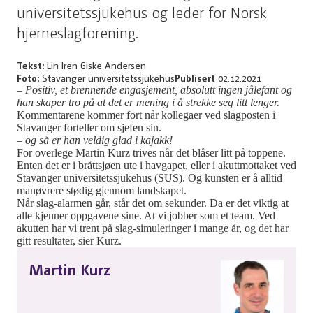
universitetssjukehus og leder for Norsk
hjerneslagforening.
Tekst:
Lin Iren Giske Andersen
Foto:
Stavanger universitetssjukehus
Publisert
02.12.2021
– Positiv, et brennende engasjement, absolutt ingen jålefant og
han skaper tro på at det er mening i å strekke seg litt lenger.
Kommentarene kommer fort når kollegaer ved slagposten i
Stavanger forteller om sjefen sin.
– og så er han veldig glad i kajakk!
For overlege Martin Kurz trives når det blåser litt på toppene.
Enten det er i bråttsjøen ute i havgapet, eller i akuttmottaket ved
Stavanger universitetssjukehus (SUS). Og kunsten er å alltid
manøvrere stødig gjennom landskapet.
Når slag-alarmen går, står det om sekunder. Da er det viktig at
alle kjenner oppgavene sine. At vi jobber som et team. Ved
akutten har vi trent på slag-simuleringer i mange år, og det har
gitt resultater, sier Kurz.
Martin Kurz