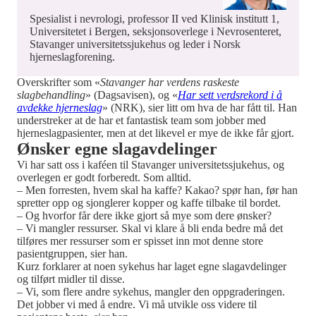
Spesialist i nevrologi, professor II ved Klinisk institutt 1,
Universitetet i Bergen, seksjonsoverlege i Nevrosenteret,
Stavanger universitetssjukehus og leder i Norsk
hjerneslagforening.
Overskrifter som «
Stavanger har verdens raskeste
slagbehandling
» (Dagsavisen), og «
Har sett verdsrekord i å
avdekke hjerneslag
» (NRK), sier litt om hva de har fått til. Han
understreker at de har et fantastisk team som jobber med
hjerneslagpasienter, men at det likevel er mye de ikke får gjort.
Ønsker egne slagavdelinger
Vi har satt oss i kaféen til Stavanger universitetssjukehus, og
overlegen er godt forberedt. Som alltid.
– Men forresten, hvem skal ha kaffe? Kakao? spør han, før han
spretter opp og sjonglerer kopper og kaffe tilbake til bordet.
– Og hvorfor får dere ikke gjort så mye som dere ønsker?
– Vi mangler ressurser. Skal vi klare å bli enda bedre må det
tilføres mer ressurser som er spisset inn mot denne store
pasientgruppen, sier han.
Kurz forklarer at noen sykehus har laget egne slagavdelinger
og tilført midler til disse.
– Vi, som flere andre sykehus, mangler den oppgraderingen.
Det jobber vi med å endre. Vi må utvikle oss videre til