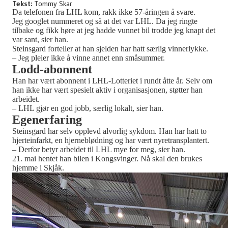
Tekst:
Tommy Skar
Da telefonen fra LHL kom, rakk ikke 57-åringen å svare.
Jeg googlet nummeret og så at det var LHL. Da jeg ringte
tilbake og fikk høre at jeg hadde vunnet bil trodde jeg knapt det
var sant, sier han.
Steinsgard forteller at han sjelden har hatt særlig vinnerlykke.
– Jeg pleier ikke å vinne annet enn småsummer.
Lodd-abonnent
Han har vært abonnent i LHL-Lotteriet i rundt åtte år. Selv om
han ikke har vært spesielt aktiv i organisasjonen, støtter han
arbeidet.
– LHL gjør en god jobb, særlig lokalt, sier han.
Egenerfaring
Steinsgard har selv opplevd alvorlig sykdom. Han har hatt to
hjerteinfarkt, en hjerneblødning og har vært nyretransplantert.
– Derfor betyr arbeidet til LHL mye for meg, sier han.
21. mai hentet han bilen i Kongsvinger. Nå skal den brukes
hjemme i Skjåk.