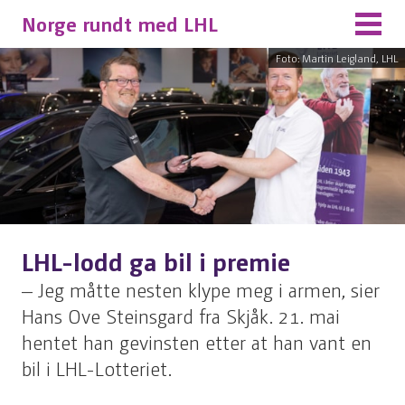
Norge rundt med LHL
Foto: Martin Leigland, LHL
LHL-lodd ga bil i premie
– Jeg måtte nesten klype meg i armen, sier
Hans Ove Steinsgard fra Skjåk. 21. mai
hentet han gevinsten etter at han vant en
bil i LHL-Lotteriet.