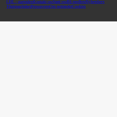
LHL - startsiden
Kontakt oss
Støtt oss
Bli medlem
Nyhetsbrev
Tilgjengelighet
Personvern
Om nettstedet
Cookies