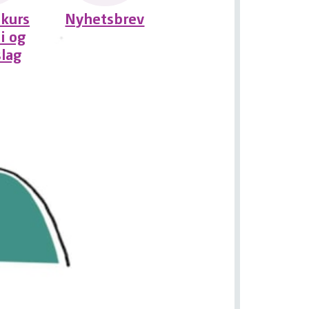
 kurs
Nyhetsbrev
i og
slag