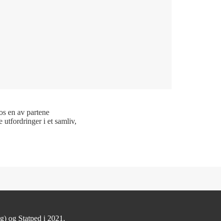
os en av partene
utfordringer i et samliv,
ag)
og Statped i 2021.