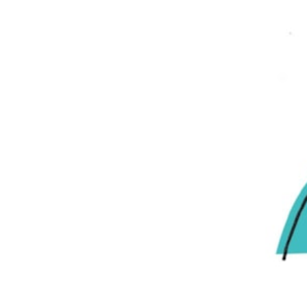
AFASI
Kommunikasjon
Å leve sammen med afasi kan være utfordrende både 
rammet av språkvanskene og for pårørende.