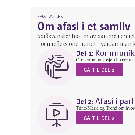
SAMLIVSKURS
Om afasi i et samliv
Språkvansker hos en av partene i en re
noen refleksjoner rundt hvordan man ka
Kommunik
Del 1:
Om kommunikasjon i nære relas
GÅ TIL DEL 1
Afasi i par
Del 2:
Trine-Marie og Trond om hvord
GÅ TIL DEL 2