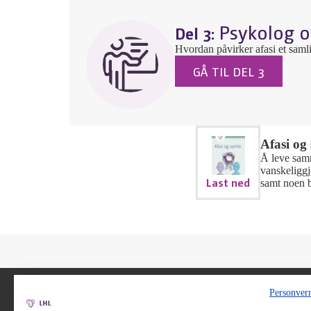
Psykolog o
Del 3:
Hvordan påvirker afasi et saml
GÅ TIL DEL 3
Afasi og
Å leve samm
vanskeliggj
Last ned
samt noen b
Personver
Utviklet av
Afasifor