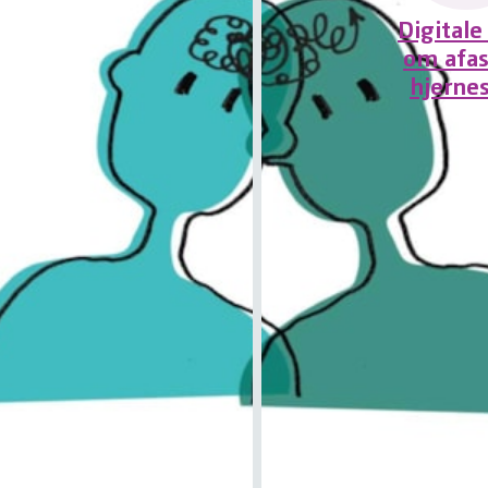
Digitale
om afas
hjerne
for personen som har blitt