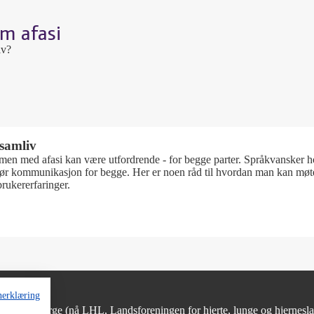
m afasi
iv?
 samliv
en med afasi kan være utfordrende - for begge parter. Språkvansker h
ør kommunikasjon for begge. Her er noen råd til hvordan man kan møte 
rukererfaringer.
nerklæring
bundet i Norge (nå LHL, Landsforeningen for hjerte, lunge og hjernesl