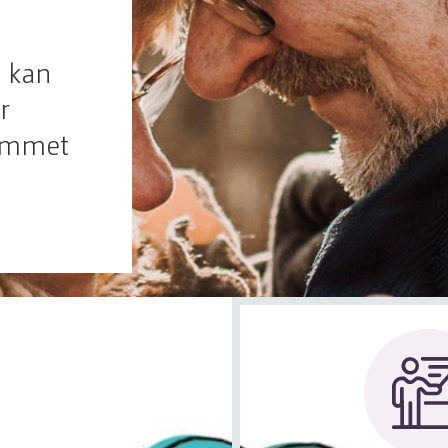
 kan
r
rammet