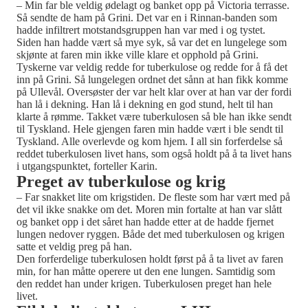
– Min far ble veldig ødelagt og banket opp på Victoria terrasse.
Så sendte de ham på Grini. Det var en i Rinnan-banden som
hadde infiltrert motstandsgruppen han var med i og tystet.
Siden han hadde vært så mye syk, så var det en lungelege som
skjønte at faren min ikke ville klare et opphold på Grini.
Tyskerne var veldig redde for tuberkulose og redde for å få det
inn på Grini. Så lungelegen ordnet det sånn at han fikk komme
på Ullevål. Oversøster der var helt klar over at han var der fordi
han lå i dekning. Han lå i dekning en god stund, helt til han
klarte å rømme. Takket være tuberkulosen så ble han ikke sendt
til Tyskland. Hele gjengen faren min hadde vært i ble sendt til
Tyskland. Alle overlevde og kom hjem. I all sin forferdelse så
reddet tuberkulosen livet hans, som også holdt på å ta livet hans
i utgangspunktet, forteller Karin.
Preget av tuberkulose og krig
– Far snakket lite om krigstiden. De fleste som har vært med på
det vil ikke snakke om det. Moren min fortalte at han var slått
og banket opp i det såret han hadde etter at de hadde fjernet
lungen nedover ryggen. Både det med tuberkulosen og krigen
satte et veldig preg på han.
Den forferdelige tuberkulosen holdt først på å ta livet av faren
min, for han måtte operere ut den ene lungen. Samtidig som
den reddet han under krigen. Tuberkulosen preget han hele
livet.