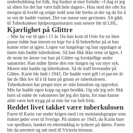
underholdning for folk. Jeg husker at mor fortalte: «I dag er jeg
så sliten for det har vært fullt hele dagen». Hun stod der ofte fra
morgen til kveld og solgte lodd som ble bretta ut der og da for å
se om de hadde vunnet. Det var masse rare gevinster. Alt gikk
til Tuberkuløses hjelpeorganisasjon som senere ble til LHL.
Kjærlighet på Glittre
– Min far var til sjøs i 15 år. Da han kom til Oslo for en liten
pause måtte han innom en lege for å få bekreftelse på at han
kunne reise ut igjen. Legen var lungelege og han oppdaget at
faren min hadde tuberkulose. Så han fikk ikke reise ut igjen. I
de neste tre årene var han på Glittre og forskjellige andre
sanatorier. Han måtte fjerne den ene lungen og var mye syk.
Moren min hadde og tuberkulose. Så de traff hverandre på
Glittre. Karin ble født i 1943. De hadde vært gift i et par-tre år
før de fikk lov til å få barn på grunn av tuberkulosen.
Tuberkulosen har preget mye av min barndom og oppvekst.
Min far hadde egen kopp og eget bestikk. Og når jeg selv fikk
barn så måtte de vaksineres før jeg dro hjem, for man kunne
aldri være helt trygg på at min far var helt frisk.
Reddet livet takket være tuberkulosen
Faren til Karin var under krigen med i en motstandsgruppe som
fraktet jøder over til Sverige. På slutten av 1943, da Karin bare
var spedbarn, banket en ettermiddag to tyskere på døren. Faren
ble da arrestert og tatt med til Victoria terrasse.