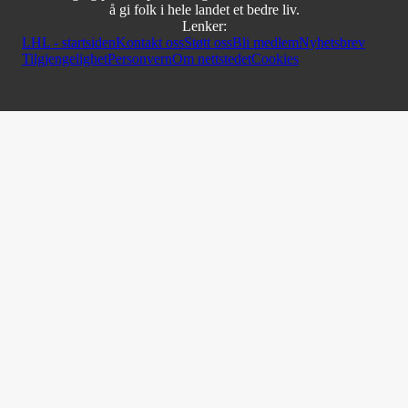
å gi folk i hele landet et bedre liv.
Lenker:
LHL - startsiden
Kontakt oss
Støtt oss
Bli medlem
Nyhetsbrev
Tilgjengelighet
Personvern
Om nettstedet
Cookies