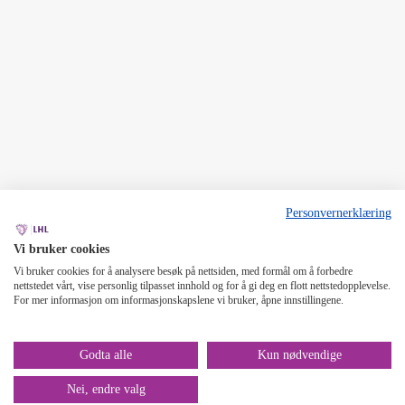
Personvernerklæring
Vi bruker cookies
Vi bruker cookies for å analysere besøk på nettsiden, med formål om å forbedre
nettstedet vårt, vise personlig tilpasset innhold og for å gi deg en flott nettstedopplevelse.
For mer informasjon om informasjonskapslene vi bruker, åpne innstillingene.
Godta alle
Kun nødvendige
Nei, endre valg