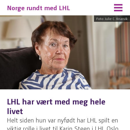
Norge rundt med LHL
Foto: Julie C. Knarvik
LHL har vært med meg hele
livet
Helt siden hun var nyfødt har LHL spilt en
viktig rolle i livet til Karin Steen i LHL Oslo.