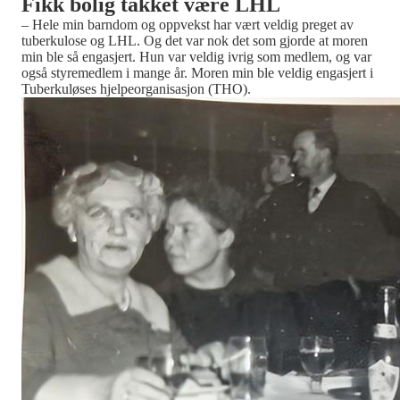
Fikk bolig takket være LHL
– Hele min barndom og oppvekst har vært veldig preget av
tuberkulose og LHL. Og det var nok det som gjorde at moren
min ble så engasjert. Hun var veldig ivrig som medlem, og var
også styremedlem i mange år. Moren min ble veldig engasjert i
Tuberkuløses hjelpeorganisasjon (THO).