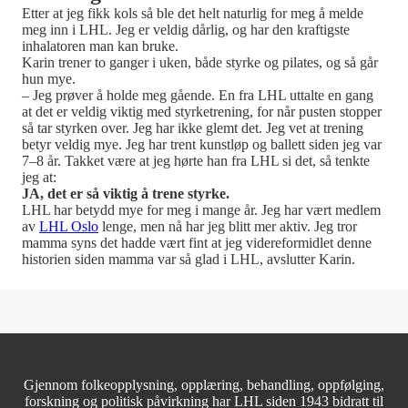
Etter at jeg fikk kols så ble det helt naturlig for meg å melde
meg inn i LHL. Jeg er veldig dårlig, og har den kraftigste
inhalatoren man kan bruke.
Karin trener to ganger i uken, både styrke og pilates, og så går
hun mye.
– Jeg prøver å holde meg gående. En fra LHL uttalte en gang
at det er veldig viktig med styrketrening, for når pusten stopper
så tar styrken over. Jeg har ikke glemt det. Jeg vet at trening
betyr veldig mye. Jeg har trent kunstløp og ballett siden jeg var
7–8 år. Takket være at jeg hørte han fra LHL si det, så tenkte
jeg at:
JA, det er så viktig å trene styrke.
LHL har betydd mye for meg i mange år. Jeg har vært medlem
av
LHL Oslo
lenge, men nå har jeg blitt mer aktiv. Jeg tror
mamma syns det hadde vært fint at jeg videreformidlet denne
historien siden mamma var så glad i LHL, avslutter Karin.
Gjennom folkeopplysning, opplæring, behandling, oppfølging,
forskning og politisk påvirkning har LHL siden 1943 bidratt til