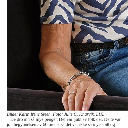
Bilde: Karin Irene Steen. Foto: Julie C. Knarvik, LHL
– De dro inn så mye penger. Det var tjukt av folk der. Dette var
jo i begynnelsen av 60-årene, så det var ikke så mye spill og