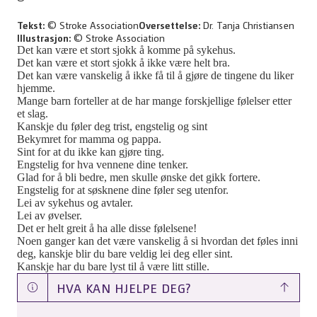
Tekst:
© Stroke Association
Oversettelse:
Dr. Tanja Christiansen
Illustrasjon:
© Stroke Association
Det kan være et stort sjokk å komme på sykehus.
Det kan være et stort sjokk å ikke være helt bra.
Det kan være vanskelig å ikke få til å gjøre de tingene du liker
hjemme.
Mange barn forteller at de har mange forskjellige følelser etter
et slag.
Kanskje du føler deg trist, engstelig og sint
Bekymret for mamma og pappa.
Sint for at du ikke kan gjøre ting.
Engstelig for hva vennene dine tenker.
Glad for å bli bedre, men skulle ønske det gikk fortere.
Engstelig for at søsknene dine føler seg utenfor.
Lei av sykehus og avtaler.
Lei av øvelser.
Det er helt greit å ha alle disse følelsene!
Noen ganger kan det være vanskelig å si hvordan det føles inni
deg, kanskje blir du bare veldig lei deg eller sint.
Kanskje har du bare lyst til å være litt stille.
HVA KAN HJELPE DEG?