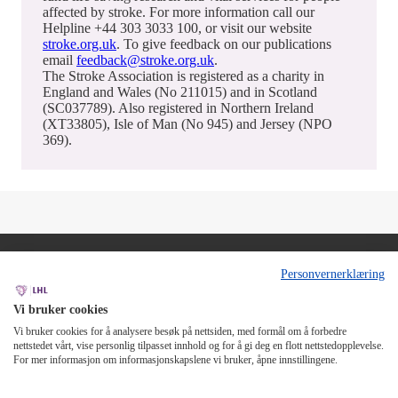
affected by stroke. For more information call our
Helpline +44 303 3033 100, or visit our website
stroke.org.uk
. To give feedback on our publications
email
feedback@stroke.org.uk
.
The Stroke Association is registered as a charity in
England and Wales (No 211015) and in Scotland
(SC037789). Also registered in Northern Ireland
(XT33805), Isle of Man (No 945) and Jersey (NPO
369).
Personvernerklæring
Vi bruker cookies
Vi bruker cookies for å analysere besøk på nettsiden, med formål om å forbedre
Stroke Association
© 2018
nettstedet vårt, vise personlig tilpasset innhold og for å gi deg en flott nettstedopplevelse.
Reproduced by
LHL
with the kind permission of the Stroke
For mer informasjon om informasjonskapslene vi bruker, åpne innstillingene.
Association. Not to be used for commercial purpose without
permission.