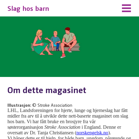
Slag hos barn
Om dette magasinet
Illustrasjon:
© Stroke Association
LHL, Landsforeningen for hjerte, lunge og hjerneslag har fått
midler fra arv til å utvikle dette nett-baserte magasinet om slag
hos barn. Vi har fått bruke en brosjyre fra vår
søsterorganisasjon
Stroke Association
i England. Denne er
oversatt av Dr. Tanja Christiansen (
norskengelsk.no
).
Vi håper dette er til hjelp, for både barn, ungdom, pårørende og