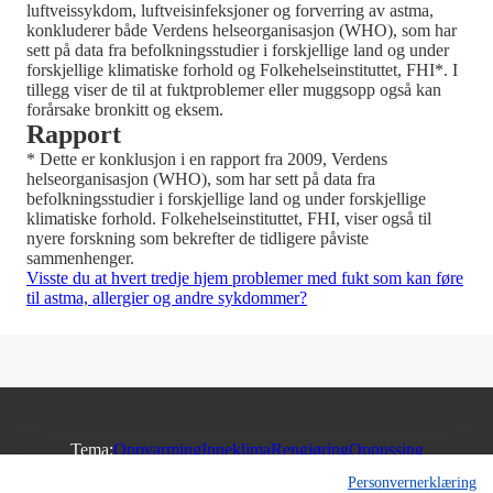
luftveissykdom, luftveisinfeksjoner og forverring av astma,
konkluderer både Verdens helseorganisasjon (WHO), som har
sett på data fra befolkningsstudier i forskjellige land og under
forskjellige klimatiske forhold og Folkehelseinstituttet, FHI*. I
tillegg viser de til at fuktproblemer eller muggsopp også kan
forårsake bronkitt og eksem.
Rapport
* Dette er konklusjon i en rapport fra 2009, Verdens
helseorganisasjon (WHO), som har sett på data fra
befolkningsstudier i forskjellige land og under forskjellige
klimatiske forhold. Folkehelseinstituttet, FHI, viser også til
nyere forskning som bekrefter de tidligere påviste
sammenhenger.
Visste du at hvert tredje hjem problemer med fukt som kan føre
til astma, allergier og andre sykdommer?
Tema:
Oppvarming
Inneklima
Rengjøring
Oppussing
Personvernerklæring
Rom:
Stue
Kjøkken
Bad
Soverom