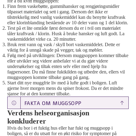
for å bli kvitt muggsoppen:
Finn frem vaskebøtte, gummihansker og rengjøringsmidler
tilpasset materialet og sett i gang. Dersom det ikke er
tilstrekkelig med vanlig vaskemiddel kan du benytte kraftvask
eller klorinblanding bestående av 10 deler vann og 1 del klorin.
Test på et lite område først dersom du er i tvil om materialet
tåler kraftvask / klorin. Husk å bruke hansker og luft godt. La
vaskemiddelet virke ca. 20 minutter.
Bruk rent vann og vask / skyll bort vaskemiddelet. Dette er
viktig for å unngå skade på vegger, tak og møbler.
Følg med på utviklingen: Dersom muggsoppen kommer tilbake
eller utvikler seg videre anbefaler vi at du gjør videre
undersøkelser og tiltak enten selv eller med hjelp fra
fagpersoner. Du må finne fuktkilden og utbedre den, ellers vil
muggsoppen komme tilbake gang på gang.
Start ditt nye muggfrie liv med å lufte godt i boligen. Luft
gjerne hver morgen mens du spiser frokost. Da er det mindre
sjanse for at den kommer tilbake.
FAKTA OM MUGGSOPP
Verdens helseorganisasjon
konkluderer
Hvis du bor i et fuktig hus eller har fukt og muggsopp i
boligen, så er du utsatt for en økt risiko for symptomer på