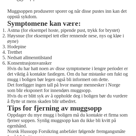
Muggsoppen produserer sporer og når disse pustes inn kan det
oppstå sykdom.
Symptomene kan være:
Astma (for eksempel hoste, pipende pust, trykk for brystet)
Høysnue (for eksempel tett eller rennende nese, nys og kløe i
øyne)
Hodepine
Tretthet
Nedsatt allmenntilstand
Konsentrasjonsvansker
Hvis du har hatt noen av disse symptomene i lengre perioder er
det viktig å kontakte fastlegen. Om du har mistanke om fukt og
mugg i boligen bør legen også bli informert om dette.
Det foreligger ingen tall på hvor mange mennesker i Norge
som blir eksponert for innendørs muggsopp.
Hvis du er blitt syk av å oppholde deg i boligen bør du vurdere
å flytte ut mens skaden blir utbedret.
Tips for fjerning av muggsopp
Oppdager du mye mugg i boligen må du kontakte et firma som
fjerner soppen. Synlig muggsopp kan du ikke bli kvitt på
egenhånd.
Norsk Hussopp Forsikring anbefaler følgende fremgangsmåte