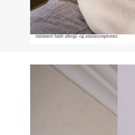
inneklima
I iveren etter varme og kos glemmer vi fort at
vintertiden kan være en utfordring for å skape et sun
innemiljø. Et godt inneklima med minst mulig
innendørs svevestøv er viktig for å forebygge og
minimere både allergi- og astmasymptomer.