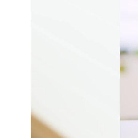
LUFTFUKTIGHET
LUFTFU
Ikke for kaldt, men
Sli
heller ikke for
luf