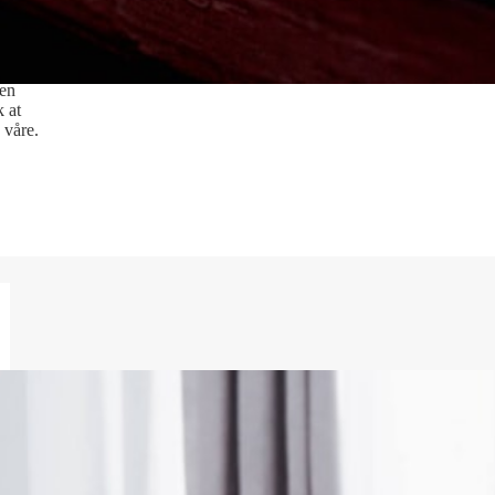
unktet
r så
at det
pen
k at
 våre.