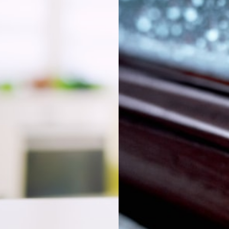
KTIGHET
LUFTFUKTIGHET
k måler du
8 grunner til fo
tfuktigheten i
høy luftfuktigh