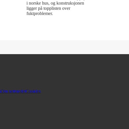
i norske hus, og konstruksjonen
ligger på topplisten over
fuktproblemer.
n
Om nettstedet
Cookies