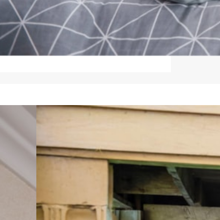
Et godt innemiljø på barnerommet kan bidra til å
forebygge astma og allergi. Tenk rengjøring ved valg
av materialer – velg møbler, tekstiler, varmekilde og
interiør som er lett å rengjøre.