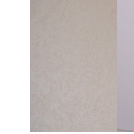
MUGG
HELSE
Den farlige
Mu
muggsoppen
før
Man behøver ikke ha allergi eller
Man be
astma for å få symptomer i en
astma 
bygning med fukt- og muggsopp.
bygni