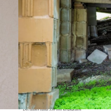
MUGG
 du
Krypkjeller – en
opp
risiko for
muggsopp i
ett
boligen
Det finnes rundt 350 000 krypkjellere