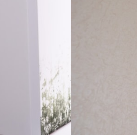
MUGG
ggsopp kan
Slik forebygger
e til helseplager
fukt og muggs
høver ikke ha allergi eller
Fukt og muggsoppskader er ans
for å få symptomer i en
som den viktigste negative
ng med fukt- og muggsopp.
helsefaktoren i innemiljøet.