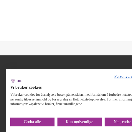
Personver
Vi bruker cookies
Lenker:
LHL - startsid
Vi bruker cookies for å analysere besøk på nettsiden, med formål om å forbedre nettstede
personlig tilpasset innhold og for å gi deg en flott nettstedopplevelse. For mer informa
informasjonskapslene vi bruker, åpne innstillingene.
Godta alle
Kun nødvendige
Nei, endre