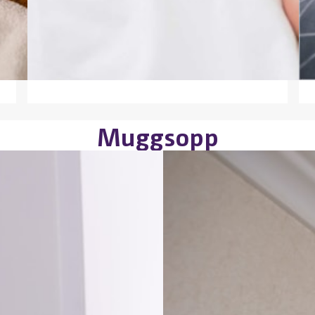
inneklima på soverommet
Det er mange små ting som kan gjøres for å få et
t
sunt inneklima på soverommet. Godt inneklima kan
bidra til bedre søvn og at du føler deg mer uthvilt når
du våkner.
Muggsopp