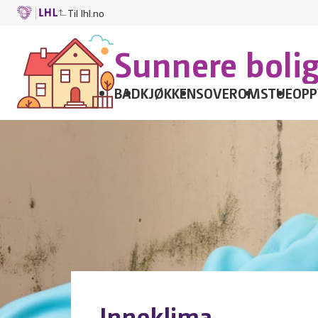
Til lhl.no
Sunnere boli
BAD
KJØKKEN
SOVEROM
STUE
OPP
Inneklima