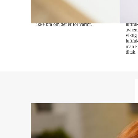
varmt
bol
Det er deilig å ha det godt og varmt
Både f
inne når det er kaldt ute, men det er
kan gi
ikke bra om det er for varmt.
luftfu
avheng
viktig
luftfuk
man ka
tiltak.