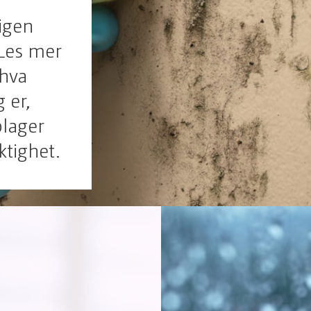
ligen
 Les mer
 hva
g er,
plager
ktighet.