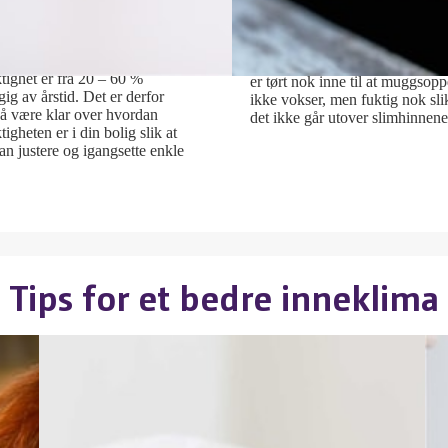
igen din
Høy luftfuktighet er i utgangsp
ikke skadelig for oss menneske
or lav og for høy luftfuktighet
lenge det ikke gir grobunn for
 helseplager. Anbefalt
muggsopp. Det er derfor viktig 
ktighet er fra 20 – 60 %
er tørt nok inne til at muggsop
ig av årstid. Det er derfor
ikke vokser, men fuktig nok sli
 å være klar over hvordan
det ikke går utover slimhinnene
tigheten er i din bolig slik at
n justere og igangsette enkle
Tips for et bedre inneklima