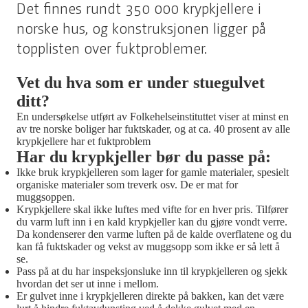
Det finnes rundt 350 000 krypkjellere i
norske hus, og konstruksjonen ligger på
topplisten over fuktproblemer.
Vet du hva som er under stuegulvet
ditt?
En undersøkelse utført av Folkehelseinstituttet viser at minst en
av tre norske boliger har fuktskader, og at ca. 40 prosent av alle
krypkjellere har et fuktproblem
Har du krypkjeller bør du passe på:
Ikke bruk krypkjelleren som lager for gamle materialer, spesielt
organiske materialer som treverk osv. De er mat for
muggsoppen.
Krypkjellere skal ikke luftes med vifte for en hver pris. Tilfører
du varm luft inn i en kald krypkjeller kan du gjøre vondt verre.
Da kondenserer den varme luften på de kalde overflatene og du
kan få fuktskader og vekst av muggsopp som ikke er så lett å
se.
Pass på at du har inspeksjonsluke inn til krypkjelleren og sjekk
hvordan det ser ut inne i mellom.
Er gulvet inne i krypkjelleren direkte på bakken, kan det være