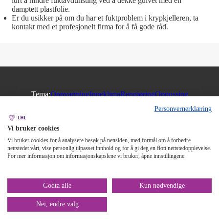
lurt å hindre fuktavdunsting ved å dekke gulvet med en
damptett plastfolie.
Er du usikker på om du har et fuktproblem i krypkjelleren, ta
kontakt med et profesjonelt firma for å få gode råd.
Tema:
Oppvarming
Inneklima
Rengjøring
Oppussing
Personvernerklæring
Rom:
Stue
Kjøkken
Bad
Soverom
Vi bruker cookies
Lenker:
LHL - startsiden
Kontakt oss
Støtt oss
Bli medlem
Nyhetsbrev
Vi bruker cookies for å analysere besøk på nettsiden, med formål om å forbedre
Tilgjengelighet
Personvern
Om nettstedet
Cookies
nettstedet vårt, vise personlig tilpasset innhold og for å gi deg en flott nettstedopplevelse.
Støttet av
Stiftelsen Dam
For mer informasjon om informasjonskapslene vi bruker, åpne innstillingene.
Godta alle
Kun nødvendige
Nei, endre valg