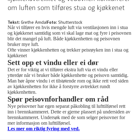
om luften som tilføres stua og kjøkkenet
Tekst:
Grethe Amdal
Foto:
Shutterstock
Når vi tilfører en hvis mengde luft via ventilasjonen inn i stua
og kjøkkenet samtidig som vi skal lage mat og fyre i peisovnen
blir det mangel på luft. Både kjøkkenhetten og peisovnen
bruker mye luft.
Ofte vinner kjøkkenhetten og trekker peisrøyken inn i stua og
kjøkkenet
Sett opp et vindu eller ei dør
Det er for viktig at vi tilfører ekstra luft via et vindu eller
ytterdør når vi bruker både kjøkkenhette og peisovn samtidig.
Man bør åpne vindu i et tilstøtende rom og ikke rett ved siden
av kjøkkenhetten for ikke å forstyrre avtrekket rundt
kjøkkenhetten.
Spør peisovnforhandler om råd
Nye peisovner har egen separat påkobling til lufttilførsel rett
inn i brennkammeret. Dette er gjerne plassert på undersiden av
brennkammeret. Undersøk med de som selger peisovner for
mer informasjon om lufttilførsel.
Les mer om riktig fyring med ved.