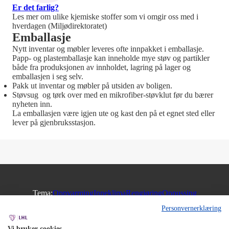
Er det farlig?
Les mer om ulike kjemiske stoffer som vi omgir oss med i
hverdagen (Miljødirektoratet)
Emballasje
Nytt inventar og møbler leveres ofte innpakket i emballasje.
Papp- og plastemballasje kan inneholde mye støv og partikler
både fra produksjonen av innholdet, lagring på lager og
emballasjen i seg selv.
Pakk ut inventar og møbler på utsiden av boligen.
Støvsug og tørk over med en mikrofiber-støvklut før du bærer
nyheten inn.
La emballasjen være igjen ute og kast den på et egnet sted eller
lever på gjenbruksstasjon.
Tema:
Oppvarming
Inneklima
Rengjøring
Oppussing
Personvernerklæring
Rom:
Stue
Kjøkken
Bad
Soverom
Vi bruker cookies