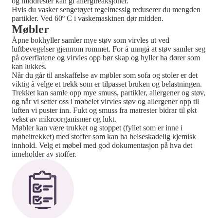
og middrester kan gi allergireaksjoner.
Hvis du vasker sengetøyet regelmessig reduserer du mengden
partikler. Ved 60º C i vaskemaskinen dør midden.
Møbler
Åpne bokhyller samler mye støv som virvles ut ved
luftbevegelser gjennom rommet. For å unngå at støv samler seg
på overflatene og virvles opp bør skap og hyller ha dører som
kan lukkes.
Når du går til anskaffelse av møbler som sofa og stoler er det
viktig å velge et trekk som er tilpasset bruken og belastningen.
Trekket kan samle opp mye smuss, partikler, allergener og støv,
og når vi setter oss i møbelet virvles støv og allergener opp til
luften vi puster inn. Fukt og smuss fra matrester bidrar til økt
vekst av mikroorganismer og lukt.
Møbler kan være trukket og stoppet (fyllet som er inne i
møbeltrekket) med stoffer som kan ha helseskadelig kjemisk
innhold. Velg et møbel med god dokumentasjon på hva det
inneholder av stoffer.