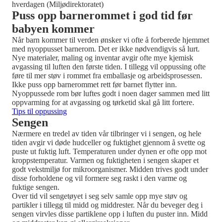
hverdagen (Miljødirektoratet)
Puss opp barnerommet i god tid før
babyen kommer
Når barn kommer til verden ønsker vi ofte å forberede hjemmet
med nyoppusset barnerom. Det er ikke nødvendigvis så lurt.
Nye materialer, maling og inventar avgir ofte mye kjemisk
avgassing til luften den første tiden. I tillegg vil oppussing ofte
føre til mer støv i rommet fra emballasje og arbeidsprosessen.
Ikke puss opp barnerommet rett før barnet flytter inn.
Nyoppussede rom bør luftes godt i noen dager sammen med litt
oppvarming for at avgassing og tørketid skal gå litt fortere.
Tips til oppussing
Sengen
Nærmere en tredel av tiden vår tilbringer vi i sengen, og hele
tiden avgir vi døde hudceller og fuktighet gjennom å svette og
puste ut fuktig luft. Temperaturen under dynen er ofte opp mot
kroppstemperatur. Varmen og fuktigheten i sengen skaper et
godt vekstmiljø for mikroorganismer. Midden trives godt under
disse forholdene og vil formere seg raskt i den varme og
fuktige sengen.
Over tid vil sengetøyet i seg selv samle opp mye støv og
partikler i tillegg til midd og middrester. Når du beveger deg i
sengen virvles disse partiklene opp i luften du puster inn. Midd