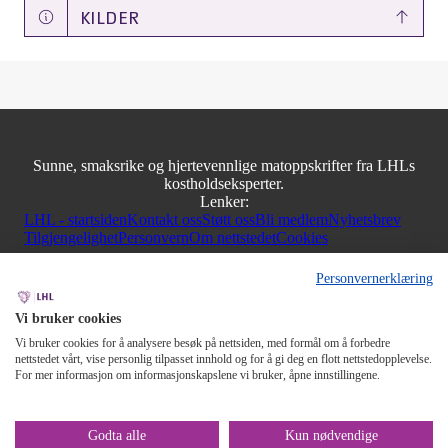
KILDER
Sunne, smaksrike og hjertevennlige matoppskrifter fra LHLs
kostholdseksperter.
Lenker:
LHL - startsiden
Kontakt oss
Støtt oss
Bli medlem
Nyhetsbrev
Tilgjengelighet
Personvern
Om nettstedet
Cookies
Personvernerklæring
Vi bruker cookies
Vi bruker cookies for å analysere besøk på nettsiden, med formål om å forbedre
nettstedet vårt, vise personlig tilpasset innhold og for å gi deg en flott nettstedopplevelse.
For mer informasjon om informasjonskapslene vi bruker, åpne innstillingene.
Godta alle
Kun nødvendige