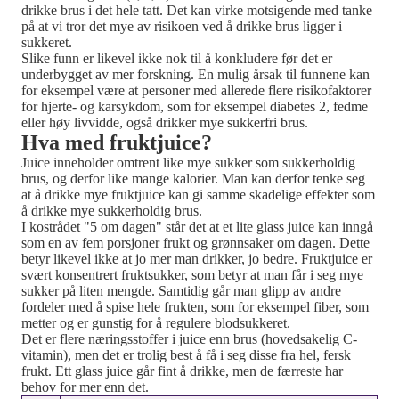
drikke brus i det hele tatt. Det kan virke motsigende med tanke
på at vi tror det mye av risikoen ved å drikke brus ligger i
sukkeret.
Slike funn er likevel ikke nok til å konkludere før det er
underbygget av mer forskning. En mulig årsak til funnene kan
for eksempel være at personer med allerede flere risikofaktorer
for hjerte- og karsykdom, som for eksempel diabetes 2, fedme
eller høy livvidde, også drikker mye sukkerfri brus.
Hva med fruktjuice?
Juice inneholder omtrent like mye sukker som sukkerholdig
brus, og derfor like mange kalorier. Man kan derfor tenke seg
at å drikke mye fruktjuice kan gi samme skadelige effekter som
å drikke mye sukkerholdig brus.
I kostrådet "5 om dagen" står det at et lite glass juice kan inngå
som en av fem porsjoner frukt og grønnsaker om dagen. Dette
betyr likevel ikke at jo mer man drikker, jo bedre. Fruktjuice er
svært konsentrert fruktsukker, som betyr at man får i seg mye
sukker på liten mengde. Samtidig går man glipp av andre
fordeler med å spise hele frukten, som for eksempel fiber, som
metter og er gunstig for å regulere blodsukkeret.
Det er flere næringsstoffer i juice enn brus (hovedsakelig C-
vitamin), men det er trolig best å få i seg disse fra hel, fersk
frukt. Ett glass juice går fint å drikke, men de færreste har
behov for mer enn det.