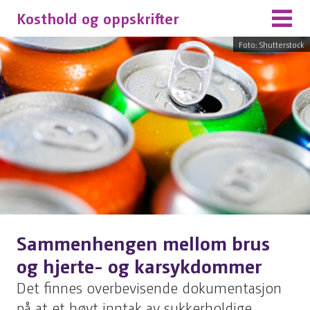
Kosthold og oppskrifter
Foto: Shutterstock
Sammenhengen mellom brus
og hjerte- og karsykdommer
Det finnes overbevisende dokumentasjon
på at et høyt inntak av sukkerholdige