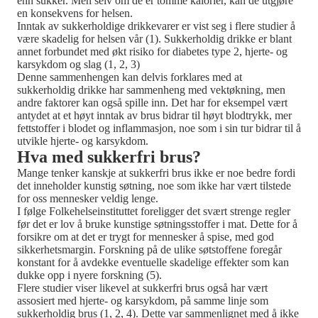
enn sukker. Men selv om de er tomme kalorier, kan de utgjøre
en konsekvens for helsen.
Inntak av sukkerholdige drikkevarer er vist seg i flere studier å
være skadelig for helsen vår (1). Sukkerholdig drikke er blant
annet forbundet med økt risiko for diabetes type 2, hjerte- og
karsykdom og slag (1, 2, 3)
Denne sammenhengen kan delvis forklares med at
sukkerholdig drikke har sammenheng med vektøkning, men
andre faktorer kan også spille inn. Det har for eksempel vært
antydet at et høyt inntak av brus bidrar til høyt blodtrykk, mer
fettstoffer i blodet og inflammasjon, noe som i sin tur bidrar til å
utvikle hjerte- og karsykdom.
Hva med sukkerfri brus?
Mange tenker kanskje at sukkerfri brus ikke er noe bedre fordi
det inneholder kunstig søtning, noe som ikke har vært tilstede
for oss mennesker veldig lenge.
I følge Folkehelseinstituttet foreligger det svært strenge regler
før det er lov å bruke kunstige søtningsstoffer i mat. Dette for å
forsikre om at det er trygt for mennesker å spise, med god
sikkerhetsmargin. Forskning på de ulike søtstoffene foregår
konstant for å avdekke eventuelle skadelige effekter som kan
dukke opp i nyere forskning (5).
Flere studier viser likevel at sukkerfri brus også har vært
assosiert med hjerte- og karsykdom, på samme linje som
sukkerholdig brus (1, 2, 4). Dette var sammenlignet med å ikke