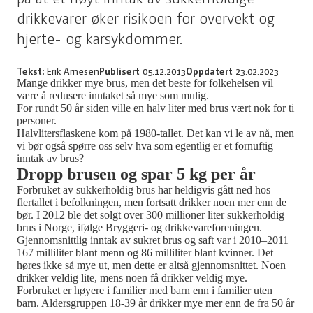
drikkevarer øker risikoen for overvekt og
hjerte- og karsykdommer.
Tekst:
Erik Arnesen
Publisert
05.12.2013
Oppdatert
23.02.2023
Mange drikker mye brus, men det beste for folkehelsen vil
være å redusere inntaket så mye som mulig.
For rundt 50 år siden ville en halv liter med brus vært nok for ti
personer.
Halvlitersflaskene kom på 1980-tallet. Det kan vi le av nå, men
vi bør også spørre oss selv hva som egentlig er et fornuftig
inntak av brus?
Dropp brusen og spar 5 kg per år
Forbruket av sukkerholdig brus har heldigvis gått ned hos
flertallet i befolkningen, men fortsatt drikker noen mer enn de
bør. I 2012 ble det solgt over 300 millioner liter sukkerholdig
brus i Norge, ifølge Bryggeri- og drikkevareforeningen.
Gjennomsnittlig inntak av sukret brus og saft var i 2010–2011
167 milliliter blant menn og 86 milliliter blant kvinner. Det
høres ikke så mye ut, men dette er altså gjennomsnittet. Noen
drikker veldig lite, mens noen få drikker veldig mye.
Forbruket er høyere i familier med barn enn i familier uten
barn. Aldersgruppen 18-39 år drikker mye mer enn de fra 50 år