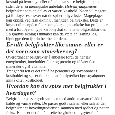
kostråd på hvor mye eller ofte du bør spise belgfrukter, men
siden de er så næringsrike anbefaler
Helsemyndighetene
belgfrukter som en del av et variert kosthold. Noen vil reagere
på fordøyelsesbesvær når de spiser belgvekster. Mageplager
kan oppstå ved rask økning i mengden belgvekster. Dette er
knyttet til mengden fiber som øker, og at enkelte har problemer
med å fordøye en type karbohydrat som heter oligosakkarider.
En gradvis økning i inntaket kan da være en løsning, og
bløtlegge dem før du bearbeider dem.
Er alle belgfrukter like sunne, eller er
det noen som utmerker seg?
Overordnet er belgfrukter å anbefale fordi de har lav
energitetthet, inneholder fiber og protein og tilfører flere
mineraler og B-vitaminer.
Trenger du fett er det fint å ha peanøtter og soyabønner i
kostholdet og spiser du ikke mat fra dyreriket bør soyabønner
inngå ofte i kostholdet.
Hvordan kan du spise mer belgfrukter i
hverdagen?
Belgfrukter passer godt sammen med andre matvarer både i
kalde og varme retter. De passer godt i salater, eller salater der
belgfrukter er hovedingrediensen sammen med rødbet og nøtter
f.eks. Ellers er det fint å tilsette belgfrukter til gryter for å