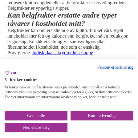
redusere kjøttmengden eller at belgfrukter er hovedingrediens.
Belgfrukter er ypperlig i supper.
Kan belgfrukter erstatte andre typer
råvarer i kostholdet mitt?
Belgfrukter kan fint erstatte noe av kjøttforbruket vårt. Kjøtt
inneholder mer fett og kalorier enn belgfrukter så en reduksjon
er gunstig. En slik erstatning vil sannsynligvis øke
fiberinnholdet i kostholdet, noe som er ønskelig.
Prøv gjerne:
Indisk daal - krydret linsesuppe
Personvernerklæring
Vi bruker cookies
Vi bruker cookies for å analysere besøk på nettsiden, med formål om å forbedre
nettstedet vårt, vise personlig tilpasset innhold og for å gi deg en flott nettstedopplevelse.
For mer informasjon om informasjonskapslene vi bruker, åpne innstillingene.
Sunne, smaksrike og hjertevennlige matoppskrifter fra LHLs
kostholdseksperter.
Lenker:
Godta alle
Kun nødvendige
LHL - startsiden
Kontakt oss
Støtt oss
Bli medlem
Nyhetsbrev
Tilgjengelighet
Personvern
Om nettstedet
Cookies
Nei, endre valg