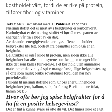
kostholdet vårt, fordi de er rike på protein,
tilfører fiber og vitaminer.
Tekst:
Mills i samarbeid med LHL
Publisert
22.04.2021
Næringsstoffet det er mest av i belgfrukter er karbohydrat.
Karbohydrat er det næringsstoffet vi bør få mesteparten av
energien vår fra i løpet av en dag.
Av de andre energigivende næringsstoffene inneholder
belgvekster lite fett, bortsett fra peanøtter som også er en
belgfrukt.
Belgfrukter er også kilde til protein, men siden ikke alle
belgfrukter har alle aminosyrene som kroppen trenger blir de
ikke det som kalles fullverdige. I et kosthold uten animalske
matvarer er det viktig å spise mange forskjellige belgvekster, og
så ofte som mulig bruke soyabønner fordi den har høy
proteinkvalitet.
I tillegg til næringsstoffene som gir oss energi inneholder
belgfrukter jern, kalium, sink, fosfor og B-vitaminene folat,
tiamin og B6.
Hvor ofte bør jeg spise belgfrukter for å
ha få en positiv helsegevinst?
Det er fint å kunne svare så ofte du vil. Det finnes ikke et eget