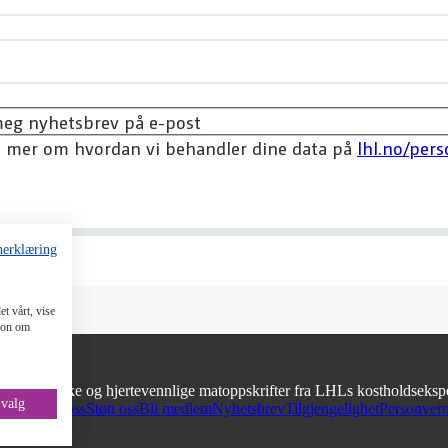
meg nyhetsbrev på e-post
s mer om hvordan vi behandler dine data på
lhl.no/per
nerklæring
t vårt, vise
sjon om
e, smaksrike og hjertevennlige matoppskrifter fra LHLs kostholdsekspe
 valg
en
Kontakt oss
Støtt oss
Bli medlem
Nyhetsbrev
Tilgjengelighet
Personver