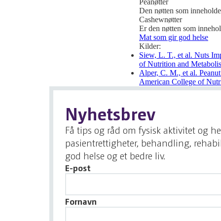
Peanøtter
Den nøtten som inneholder
Cashewnøtter
Er den nøtten som innehol
Mat som gir god helse
Kilder:
Siew, L. T., et al. Nuts
of Nutrition and Metaboli
Alper, C. M., et al. Pean
American College of Nutri
Nyhetsbrev
Få tips og råd om fysisk aktivitet og h
pasientrettigheter, behandling, rehab
god helse og et bedre liv.
E-post
Fornavn