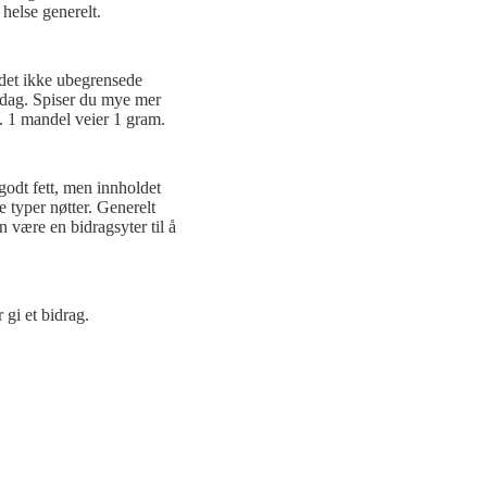
 helse generelt.
 det ikke ubegrensede
r dag. Spiser du mye mer
ag. 1 mandel veier 1 gram.
 godt fett, men innholdet
e typer nøtter. Generelt
n være en bidragsyter til å
!
 gi et bidrag.