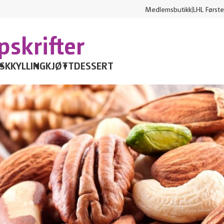
Medlemsbutikk
LHL Første
skrifter
ISK
KYLLING
KJØTT
DESSERT