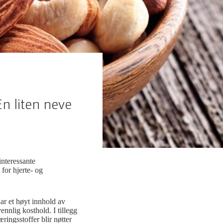
En liten neve
interessante
 for hjerte- og
har et høyt innhold av
vennlig kosthold. I tillegg
ringsstoffer blir nøtter