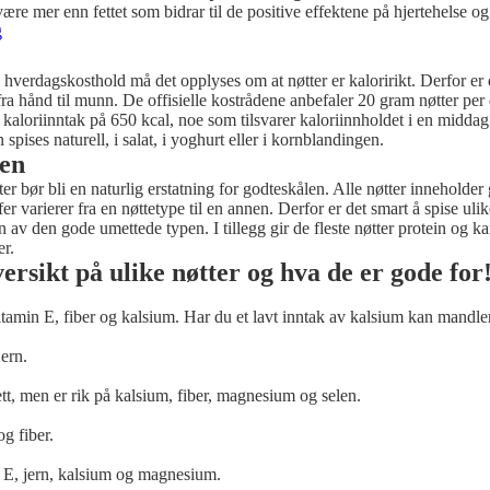
være mer enn fettet som bidrar til de positive effektene på hjertehelse og
g
 hverdagskosthold må det opplyses om at nøtter er kaloririkt. Derfor er
ra hånd til munn. De offisielle kostrådene anbefaler 20 gram nøtter pe
 et kaloriinntak på 650 kcal, noe som tilsvarer kaloriinnholdet i en midd
pises naturell, i salat, i yoghurt eller i kornblandingen.
pen
er bør bli en naturlig erstatning for godteskålen. Alle nøtter inneholder
r varierer fra en nøttetype til en annen. Derfor er det smart å spise ulik
en av den gode umettede typen. I tillegg gir de fleste nøtter protein og ka
er.
ersikt på ulike nøtter og hva de er gode for
tamin E, fiber og kalsium. Har du et lavt inntak av kalsium kan mandler
ern.
ett, men er rik på kalsium, fiber, magnesium og selen.
og fiber.
n E, jern, kalsium og magnesium.