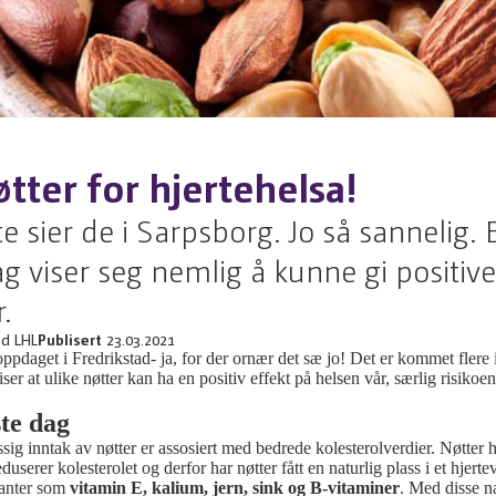
tter for hjertehelsa!
e sier de i Sarpsborg. Jo så sannelig. 
g viser seg nemlig å kunne gi positive
.
ed LHL
Publisert
23.03.2021
oppdaget i Fredrikstad- ja, for der ornær det sæ jo! Det er kommet flere 
ser at ulike nøtter kan ha en positiv effekt på helsen vår, særlig risikoen
ste dag
ssig inntak av nøtter er assosiert med bedrede kolesterolverdier. Nøtter 
eduserer kolesterolet og derfor har nøtter fått en naturlig plass i et hjerte
idanter som
vitamin E, kalium, jern, sink og B-vitaminer
. Med disse næ