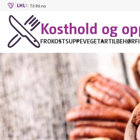
Til lhl.no
Kosthold og opp
FROKOST
SUPPE
VEGETAR
TILBEHØR
F