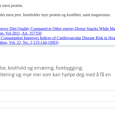
 mest protein.
der mest jern. Inneholder mye protein og kostfiber, samt magnesium.
 Improve Diet Quality Compared to Other energy-Dense Snacks While Ma
sm. Vol 2011, Art. 357350
ut Consumption Improves Indices of Cardiovascular Disease Risk in Heal
tion, Vol. 22, No. 2,133-144 (2003)
else, kosthold og ernæring, forebygging,
ilitering og mye mer som kan hjelpe deg med å få en