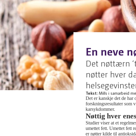
En neve nø
Det nøttærn ‘t
nøtter hver da
helsegevinster
Tekst:
Mills i samarbeid m
Det er kanskje det de har 
forskningsresultater som vi
karsykdommer.
Nøttig hver ene
Studier viser at et regelme
umettet fett. Umettet fett r
er nøtter kilde til antioks