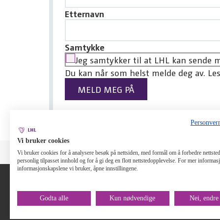
Etternavn
Samtykke
Jeg samtykker til at LHL kan sende 
Du kan når som helst melde deg av. Le
Personver
Vi bruker cookies
Vi bruker cookies for å analysere besøk på nettsiden, med formål om å forbedre nettstede
personlig tilpasset innhold og for å gi deg en flott nettstedopplevelse. For mer informa
informasjonskapslene vi bruker, åpne innstillingene.
Sunn
Godta alle
Kun nødvendige
Nei, endre
Lenker:
LHL - startsid