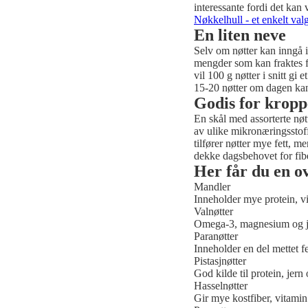
interessante fordi det kan 
Nøkkelhull - et enkelt val
En liten neve
Selv om nøtter kan inngå i
mengder som kan fraktes f
vil 100 g nøtter i snitt gi
15-20 nøtter om dagen kan s
Godis for krop
En skål med assorterte nøtt
av ulike mikronæringsstoffe
tilfører nøtter mye fett, m
dekke dagsbehovet for fib
Her får du en ov
Mandler
Inneholder mye protein, vi
Valnøtter
Omega-3, magnesium og j
Paranøtter
Inneholder en del mettet f
Pistasjnøtter
God kilde til protein, jern 
Hasselnøtter
Gir mye kostfiber, vitami