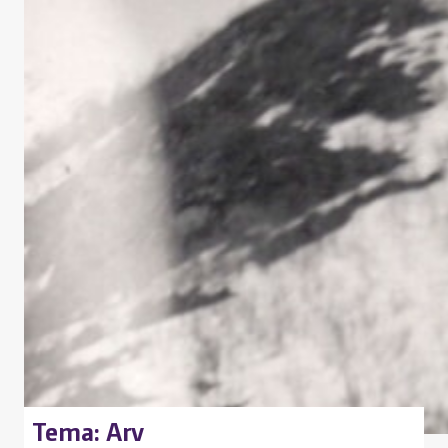
Liv Signe Kroken testamenterte
huset sitt til LHL
LHL skulle få en stor betydning i livet til Liv Signe og
ektemannen Karl. Her er historien skrevet av hennes
grandnevø Bjørn Thode Jakhelln Hemmingsen.
Tema: Arv