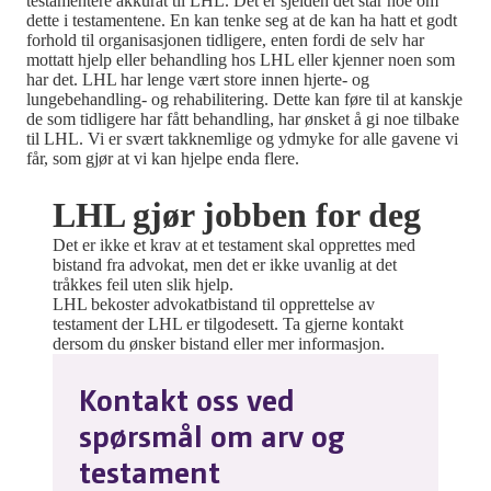
testamentere akkurat til LHL. Det er sjelden det står noe om
dette i testamentene. En kan tenke seg at de kan ha hatt et godt
forhold til organisasjonen tidligere, enten fordi de selv har
mottatt hjelp eller behandling hos LHL eller kjenner noen som
har det. LHL har lenge vært store innen hjerte- og
lungebehandling- og rehabilitering. Dette kan føre til at kanskje
de som tidligere har fått behandling, har ønsket å gi noe tilbake
til LHL. Vi er svært takknemlige og ydmyke for alle gavene vi
får, som gjør at vi kan hjelpe enda flere.
LHL gjør jobben for deg
Det er ikke et krav at et testament skal opprettes med
bistand fra advokat, men det er ikke uvanlig at det
tråkkes feil uten slik hjelp.
LHL bekoster advokatbistand til opprettelse av
testament der LHL er tilgodesett. Ta gjerne kontakt
dersom du ønsker bistand eller mer informasjon.
Kontakt oss ved
spørsmål om arv og
testament