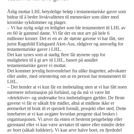
Årlig mottar LHL betydelige beløp i testamentariske gaver som
bidrar til å bedre livskvaliteten til mennesker som sliter med
kroniske sykdommer og plager.
– Vi har nylig solgt en leilighet som ble testamentert til LHL av
en 60 år gammel dame. Vi får der en stor arv på hele 6
millioner kroner. Det er en av de største gavene vi har fått, sier
jurist Ragnhild Eidsgaard Akre-Aas, rådgiver og ansvarlig for
testamentariske gaver i LHL.
Det kan synes som at stadig flere får øynene opp for
muligheten til å gi arv til LHL, basert på antallet
testamentariske gaver vi mottar.
Det kommer jevnlig henvendelser fra ulike tingretter, advokater
eller andre, med orientering om at en person har testamentert til
LHL.
– Det hender at vi kun får en innbetaling uten at vi har fått noen
nærmere informasjon på forhånd, og da må vi være litt
«detektiver» og undersøke hva innbetalingen gjelder. De fleste
gavene vi får er såkalt frie midler, altså at midlene ikke er
øremerket til bruk til et spesielt formål, prosjekt eller sted. Dette
innebærer at vi kan avgjøre hvordan pengene skal brukes i
organisasjonen. Vi arver da enten et bestemt pengebeløp eller
gjenstand eller vi kan være arvtaker til større eller mindre deler
av boet (såkalt loddeier). Vi kan arve halve boet, en fjerdedel