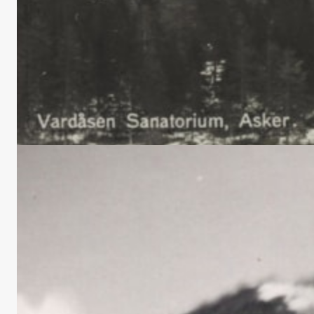
Den første testamentariske
gaven
I 1945 testamenterte Berit Brekke en bankbok pålydende
2061 kroner til THO. For disse midlene ble fondet Berit
Brekkes hjelpekasse opprettet.