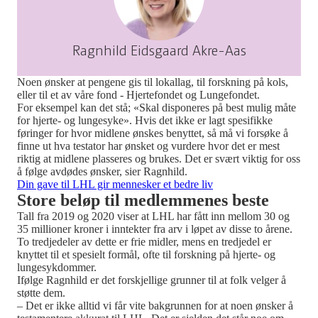
Ragnhild Eidsgaard Akre-Aas
Noen ønsker at pengene gis til lokallag, til forskning på kols,
eller til et av våre fond - Hjertefondet og Lungefondet.
For eksempel kan det stå; «Skal disponeres på best mulig måte
for hjerte- og lungesyke». Hvis det ikke er lagt spesifikke
føringer for hvor midlene ønskes benyttet, så må vi forsøke å
finne ut hva testator har ønsket og vurdere hvor det er mest
riktig at midlene plasseres og brukes. Det er svært viktig for oss
å følge avdødes ønsker, sier Ragnhild.
Din gave til LHL gir mennesker et bedre liv
Store beløp til medlemmenes beste
Tall fra 2019 og 2020 viser at LHL har fått inn mellom 30 og
35 millioner kroner i inntekter fra arv i løpet av disse to årene.
To tredjedeler av dette er frie midler, mens en tredjedel er
knyttet til et spesielt formål, ofte til forskning på hjerte- og
lungesykdommer.
Ifølge Ragnhild er det forskjellige grunner til at folk velger å
støtte dem.
– Det er ikke alltid vi får vite bakgrunnen for at noen ønsker å