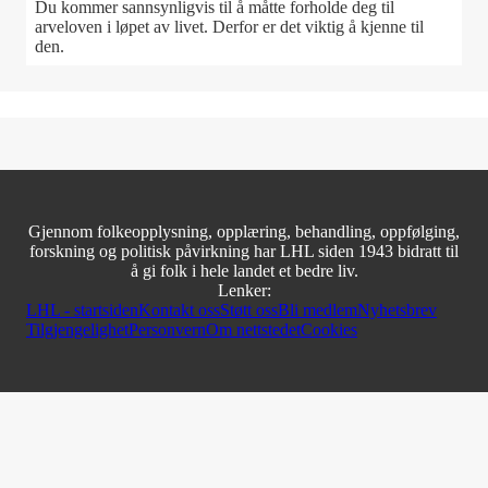
Du kommer sannsynligvis til å måtte forholde deg til
arveloven i løpet av livet. Derfor er det viktig å kjenne til
den.
Gjennom folkeopplysning, opplæring, behandling, oppfølging,
forskning og politisk påvirkning har LHL siden 1943 bidratt til
å gi folk i hele landet et bedre liv.
Lenker:
LHL - startsiden
Kontakt oss
Støtt oss
Bli medlem
Nyhetsbrev
Tilgjengelighet
Personvern
Om nettstedet
Cookies