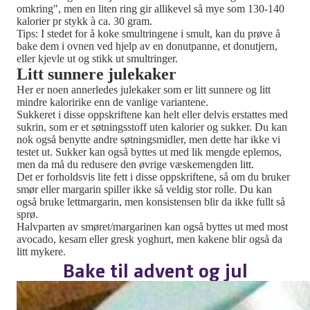
omkring", men en liten ring gir allikevel så mye som 130-140
kalorier pr stykk à ca. 30 gram.
Tips: I stedet for å koke smultringene i smult, kan du prøve å
bake dem i ovnen ved hjelp av en donutpanne, et donutjern,
eller kjevle ut og stikk ut smultringer.
Litt sunnere julekaker
Her er noen annerledes julekaker som er litt sunnere og litt
mindre kaloririke enn de vanlige variantene.
Sukkeret i disse oppskriftene kan helt eller delvis erstattes med
sukrin, som er et søtningsstoff uten kalorier og sukker. Du kan
nok også benytte andre søtningsmidler, men dette har ikke vi
testet ut. Sukker kan også byttes ut med lik mengde eplemos,
men da må du redusere den øvrige væskemengden litt.
Det er forholdsvis lite fett i disse oppskriftene, så om du bruker
smør eller margarin spiller ikke så veldig stor rolle. Du kan
også bruke lettmargarin, men konsistensen blir da ikke fullt så
sprø.
Halvparten av smøret/margarinen kan også byttes ut med most
avocado, kesam eller gresk yoghurt, men kakene blir også da
litt mykere.
Bake til advent og jul