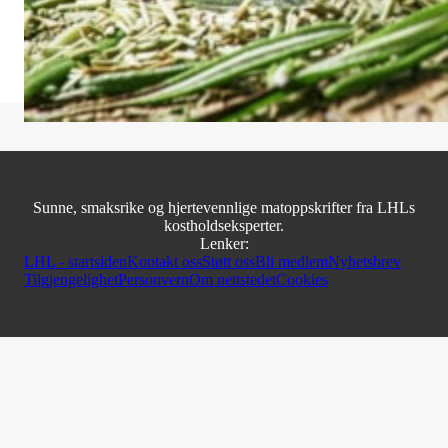
olivenolje
Disse gode julekakene er kanskje mest for de voksne,
ettersom de inneholder litt rødvin. Du kan godt bruke
alkoholfri rødvin, eller druejuice med en skvett rødvinseddik.
Sunne, smaksrike og hjertevennlige matoppskrifter fra LHLs
kostholdseksperter.
Lenker:
LHL - startsiden
Kontakt oss
Støtt oss
Bli medlem
Nyhetsbrev
Tilgjengelighet
Personvern
Om nettstedet
Cookies