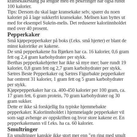
kransekakestang på lengde med en pekefinger har også rundt
100 kalorier.
Tips: Dersom du skal lage kransekake selv, sparer du noen
kalorier på å lage sukkerfri kransekake. Melisen kan byttes ut
med for eksempel Sukrin-melis. Det reduserer kaloriinnholdet
med over 40 prosent.
Pepperkaker
Små kjøpepepperkaker på boks (f.eks. små hjerter) er blant de
minst kaloririke av kakene.
De små pepperkakene fra Bjørken har ca. 16 kalorier, 0,6 gram
fett og 2,4 gram karbohydrater per stykk.
Berthas pepperkakehjerter har ikke så mye mer; bare rundt 19
kalorier, 0,8 gram fett og 2,7 gram karbohydrater per stykk.
Sætres Beste Pepperkaker og Sætres Figurbakte pepperkaker
har omtrent 31 kalorier, 1 gram fett og 5 gram karbohydrater
per stykk.
Kjøpepepperkaker har ca. 400-450 kalorier per 100 gram, ca.
17 gram fett, 6 gram protein, 70 gram karbohydrater og 30
gram sukker.
Dette er ikke så forskjellig fra typiske hjemmebakte
pepperkaker. Kaloriinnholdet i hjemmelagde pepperkaker vil
som sagt avhenge av oppskriften og hvor store kakene er. En
pepperkakemann vil f.eks. ha ca. 60 kalorier.
Smultringer
En smultringer kanskje ikke stort mer enn "en ring med smult