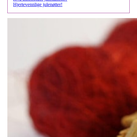
Hjertevennlige julenøtter!