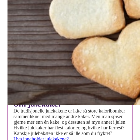
Lyse julehjerter
Disse kan minne litt om hvite kakemenn, men vi lager dem
som små søte hjerter i stedet. Sukkeret kan helt eller delvis
erstattes med sukrin, som er et søtningsstoff uten kalorier og
sukker.
Om julekaker
De tradisjonelle julekakene er ikke så store kaloribomber
sammenliknet med mange andre kaker. Men man spiser
gjerne mer enn én kake, og dessuten så mye annet i julen.
Hvilke julekaker har flest kalorier, og hvilke har færrest?
Kanskje julebaksten ikke er så ille som du fryktet?
Hva inneholder julekakene?