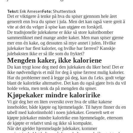
Tekst:
Erik Arnesen
Foto:
Shutterstock
Det er viktigere å tenke på hva du spiser gjennom hele året
generelt enn hva du spiser i jula. Men det kan også være greit å
vite at det du velger å spise kan utgjøre en forskjell.
De tradisjonelle julekakene er ikke så store kaloribomber
sammenliknet med mange andre kaker. Men man spiser gjerne
mer enn én kake, og dessuten så mye annet i julen. Hvilke
julekaker har flest kalorier, og hvilke har færrest? Kanskje
julebaksten ikke er så ille som du fryktet?
Mengden kaker, ikke kaloriene
Du kan trygt kose deg med den julekaken du liker best! Det er
ikke nødvendigvis et mål for deg å spise færrest mulig kalorier.
Har du problemer med å legge på deg, kan du f.eks. godt velge
blant de kaloririke alternative. Det kan du også gjøre hvis du vil
holde vekta, men tenk da på mengden du spiser.
Kjøpekaker mindre kaloririke
Vi gir deg her en liten oversikt over hva de ulike kakene
inneholder, både kjøpte og hjemmelagde. Til høyre finner du en
tabell med kaloriinnhold i noen julekaker. Generelt sett er
kjøpte julekaker mindre kaloririke enn hjemmelagde, ettersom
de kjøpte er relativt små og ikke så kompakte.
Når det gjelder hjemmelagde julekaker, kommer