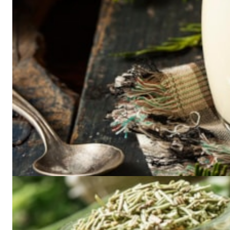
Pepperkake-smoothie
En frisk og morsom drikk å servere i jula!