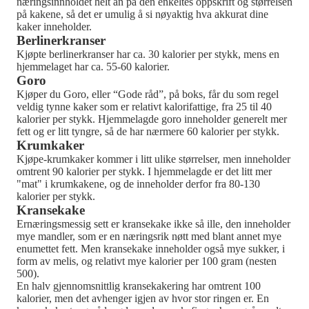
næringsinnholdet helt an på den enkeltes oppskrift og størrelsen
på kakene, så det er umulig å si nøyaktig hva akkurat dine
kaker inneholder.
Berlinerkranser
Kjøpte berlinerkranser har ca. 30 kalorier per stykk, mens en
hjemmelaget har ca. 55-60 kalorier.
Goro
Kjøper du Goro, eller “Gode råd”, på boks, får du som regel
veldig tynne kaker som er relativt kalorifattige, fra 25 til 40
kalorier per stykk. Hjemmelagde goro inneholder generelt mer
fett og er litt tyngre, så de har nærmere 60 kalorier per stykk.
Krumkaker
Kjøpe-krumkaker kommer i litt ulike størrelser, men inneholder
omtrent 90 kalorier per stykk. I hjemmelagde er det litt mer
"mat" i krumkakene, og de inneholder derfor fra 80-130
kalorier per stykk.
Kransekake
Ernæringsmessig sett er kransekake ikke så ille, den inneholder
mye mandler, som er en næringsrik nøtt med blant annet mye
enumettet fett. Men kransekake inneholder også mye sukker, i
form av melis, og relativt mye kalorier per 100 gram (nesten
500).
En halv gjennomsnittlig kransekakering har omtrent 100
kalorier, men det avhenger igjen av hvor stor ringen er. En