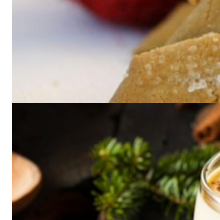
“Kolakaker”
Kola betyr karamell på svensk. Disse kakene smaker altså litt
karamell, ikke cola! De kalles også brune pinner.