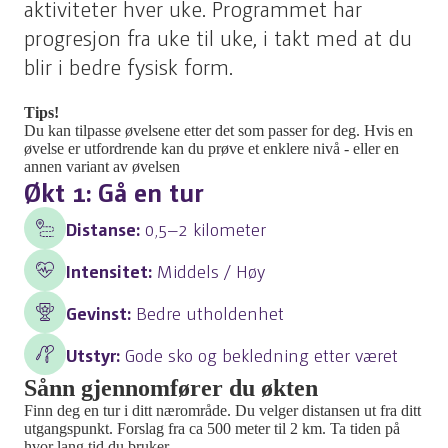
aktiviteter hver uke. Programmet har
progresjon fra uke til uke, i takt med at du
blir i bedre fysisk form.
Tips!
Du kan tilpasse øvelsene etter det som passer for deg. Hvis en
øvelse er utfordrende kan du prøve et enklere nivå - eller en
annen variant av øvelsen
Økt 1: Gå en tur
Distanse:
0,5–2 kilometer
Intensitet:
Middels / Høy
Gevinst:
Bedre utholdenhet
Utstyr:
Gode sko og bekledning etter været
Sånn gjennomfører du økten
Finn deg en tur i ditt nærområde. Du velger distansen ut fra ditt
utgangspunkt. Forslag fra ca 500 meter til 2 km. Ta tiden på
hvor lang tid du bruker.