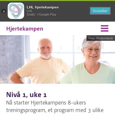
LHL hjertekampen
Installer
LHL
Gratis - I Google Play
Hjertekampen
Foto: Shutterstock
Nivå 1, uke 1
Nå starter Hjertekampens 8-ukers
treningsprogram, et program med 3 ulike