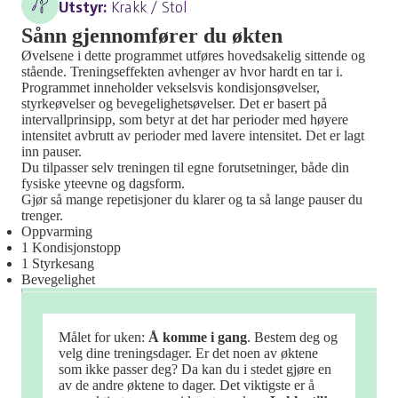
Utstyr:
Krakk / Stol
Sånn gjennomfører du økten
Øvelsene i dette programmet utføres hovedsakelig sittende og
stående. Treningseffekten avhenger av hvor hardt en tar i.
Programmet inneholder vekselsvis kondisjonsøvelser,
styrkeøvelser og bevegelighetsøvelser. Det er basert på
intervallprinsipp, som betyr at det har perioder med høyere
intensitet avbrutt av perioder med lavere intensitet. Det er lagt
inn pauser.
Du tilpasser selv treningen til egne forutsetninger, både din
fysiske yteevne og dagsform.
Gjør så mange repetisjoner du klarer og ta så lange pauser du
trenger.
Oppvarming
1 Kondisjonstopp
1 Styrkesang
Bevegelighet
Målet for uken:
Å komme i gang
. Bestem deg og
velg dine treningsdager. Er det noen av øktene
som ikke passer deg? Da kan du i stedet gjøre en
av de andre øktene to dager. Det viktigste er å