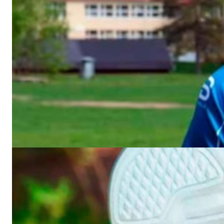
Nivå 3, uke 7
Det er lite som er mer tilfredsstillende enn å kjenne at
kroppen takker deg for treningsinnsatsen du legger ned.
Godt jobbet!