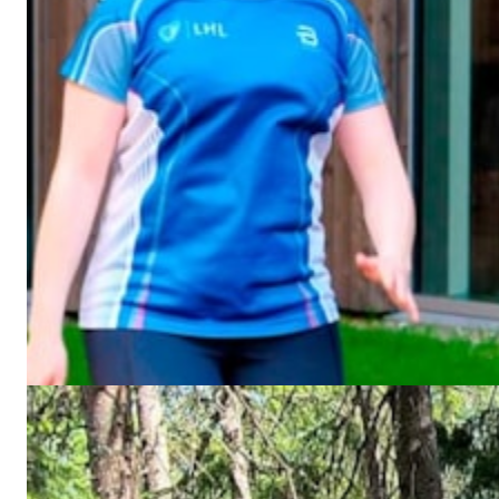
Nivå 3, uke 2
Uke 1 er unnagjort og nå handler det om å finne den gode
flyten i treningshverdagen. Godfølelsen er på vei.