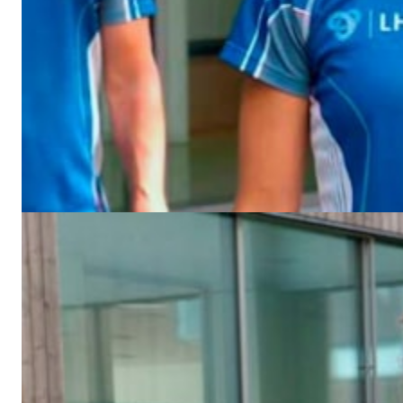
Nivå 3, uke 4
Du nærmer deg nå én måned med trening. Det skal du være
stolt av!