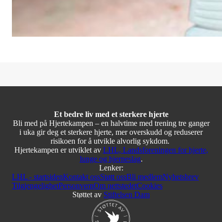
kommet så langt!
Et bedre liv med et sterkere hjerte
Bli med på Hjertekampen – en halvtime med trening tre ganger
i uka gir deg et sterkere hjerte, mer overskudd og reduserer
risikoen for å utvikle alvorlig sykdom.
Hjertekampen er utviklet av
LHL, Landsforeningen for hjerte,
lunge og hjerneslag
.
Lenker:
LHL - startsiden
Kontakt oss
Støtt oss
Bli medlem
Nyhetsbrev
Tilgjengelighet
Personvern
Om nettstedet
Cookies
Støttet av
Stiftelsen Dam