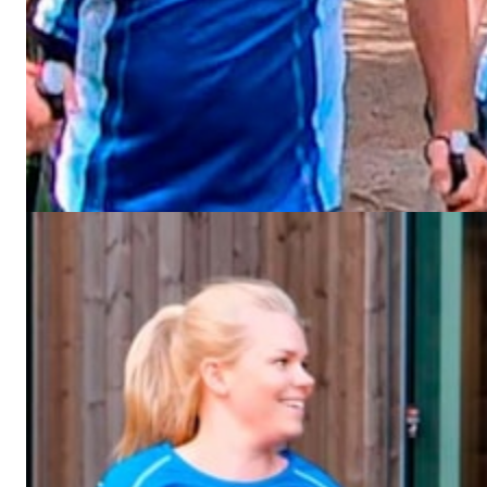
Nivå 3, uke 1
Nå starter Hjertekampens 8-ukers treningsprogram, et
program med 3 ulike aktiviteter hver uke. Programmet har
progresjon fra uke til uke, i takt med at du blir i bedre fysisk
form.