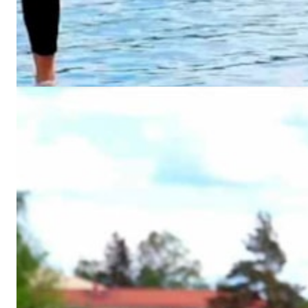
Nivå 3, uke 6
Det er ikke farlig å bli litt sliten. Noen dager vil kroppen din
tillate at du yter litt mer enn vanlig. Ta sjansen og kjenn på
den gode følelsen av å yte.