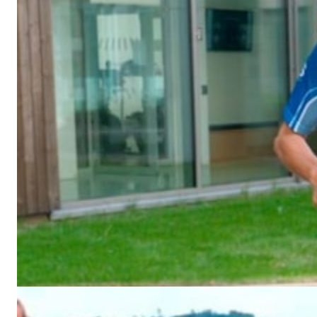
Nivå 3, uke 5
Du har passert halvveis i Hjertekampens 8 ukers program!
Én måned med trening er gjennomført og du kan
forhåpentligvis begynne å kjenne på flyten.