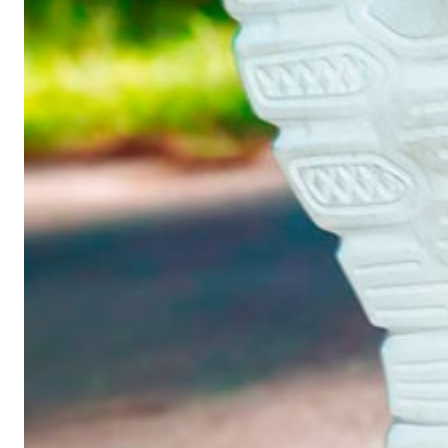
Nivå 3, uke 8
Bare en uke igjen – "wow"! Denne uken vil jeg at du
virkelig skal kjenne etter den gode følelsen etter hver
treningsøkt, være stolt og fornøyd med deg selv for at du har