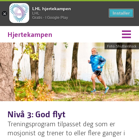
LHL hjertekampen
Installer
LHL
Gratis - I Google Play
Hjertekampen
Foto: Shutterstock
Nivå 3: God flyt
Treningsprogram tilpasset deg som er
mosjonist og trener to eller flere ganger i