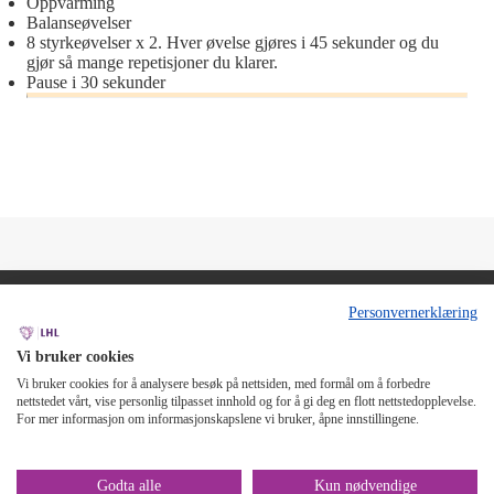
Oppvarming
Balanseøvelser
8 styrkeøvelser x 2. Hver øvelse gjøres i 45 sekunder og du
gjør så mange repetisjoner du klarer.
Pause i 30 sekunder
Personvernerklæring
Et bedre liv med et sterkere hjerte
Bli med på Hjertekampen – en halvtime med trening tre ganger
Vi bruker cookies
i uka gir deg et sterkere hjerte, mer overskudd og reduserer
Vi bruker cookies for å analysere besøk på nettsiden, med formål om å forbedre
risikoen for å utvikle alvorlig sykdom.
nettstedet vårt, vise personlig tilpasset innhold og for å gi deg en flott nettstedopplevelse.
Hjertekampen er utviklet av
LHL, Landsforeningen for hjerte,
For mer informasjon om informasjonskapslene vi bruker, åpne innstillingene.
lunge og hjerneslag
.
Lenker:
LHL - startsiden
Kontakt oss
Støtt oss
Bli medlem
Nyhetsbrev
Godta alle
Kun nødvendige
Tilgjengelighet
Personvern
Om nettstedet
Cookies