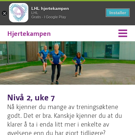
LHL hjertekampen
Installer
LHL
Gratis - I Google Play
Hjertekampen
Nivå 2, uke 7
Nå kjenner du mange av treningsøktene
godt. Det er bra. Kanskje kjenner du at du
klarer å ta i enda litt mer i enkelte av
øvelsene enn du har gjort tidligere?