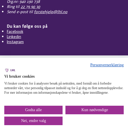
Org.nr: 940 190 738
Ring til
22 79 90 30
Send e-post til
forstehjelp@lhl.no
Du kan følge oss på
Facebook
Linkedin
Instagram
Personvernerklæring
Vi bruker cookies
Vi bruker cookies for å analysere besøk på nettsiden, med formål om å forbedre
nettstedet vårt, vise personlig tilpasset innhold og for å gi deg en flott nettstedopplevelse.
Personvern
Cookies
Tilgjengelighet
Om nettstedet
For mer informasjon om informasjonskapslene vi bruker, åpne innstillingene.
Mangfoldsplakaten
Miljøfyrtårn
Åpenhetsloven
Varsling
Godta alle
Kun nødvendige
Nei, endre valg