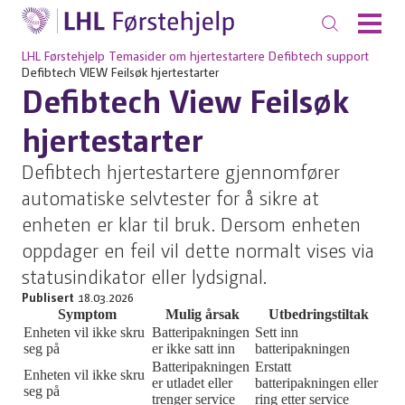
LHL Førstehjelp
Temasider om hjertestartere
Defibtech support
Defibtech VIEW Feilsøk hjertestarter
Defibtech View Feilsøk
hjertestarter
Defibtech hjertestartere gjennomfører
automatiske selvtester for å sikre at
enheten er klar til bruk. Dersom enheten
oppdager en feil vil dette normalt vises via
statusindikator eller lydsignal.
Publisert
18.03.2026
Symptom
Mulig årsak
Utbedringstiltak
Enheten vil ikke skru
Batteripakningen
Sett inn
seg på
er ikke satt inn
batteripakningen
Batteripakningen
Erstatt
Enheten vil ikke skru
er utladet eller
batteripakningen eller
seg på
trenger service
ring etter service