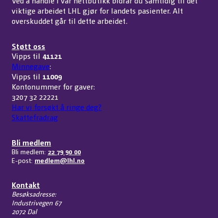
Ved å handle i vår nettbutikk bidrar du samtidig til det
viktige arbeidet LHL gjør for landets pasienter. Alt
overskuddet går til dette arbeidet.
Støtt oss
Vipps til
41121
Minnegave
:
Vipps til
11009
Kontonummer for gaver:
3207 32 22221
Har vi forsøkt å ringe deg?
Skattefradrag
Bli medlem
Bli medlem:
22 79 90 00
E-post:
medlem@lhl.no
Kontakt
Besøksadresse:
Industrivegen 67
2072 Dal