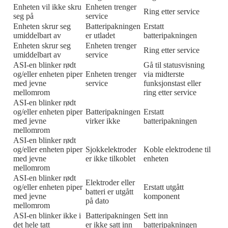
Enheten vil ikke skru
Enheten trenger
Ring etter service
seg på
service
Enheten skrur seg
Batteripakningen
Erstatt
umiddelbart av
er utladet
batteripakningen
Enheten skrur seg
Enheten trenger
Ring etter service
umiddelbart av
service
ASI-en blinker rødt
Gå til statusvisning
og/eller enheten piper
Enheten trenger
via midterste
med jevne
service
funksjonstast eller
mellomrom
ring etter service
ASI-en blinker rødt
og/eller enheten piper
Batteripakningen
Erstatt
med jevne
virker ikke
batteripakningen
mellomrom
ASI-en blinker rødt
og/eller enheten piper
Sjokkelektroder
Koble elektrodene til
med jevne
er ikke tilkoblet
enheten
mellomrom
ASI-en blinker rødt
Elektroder eller
og/eller enheten piper
Erstatt utgått
batteri er utgått
med jevne
komponent
på dato
mellomrom
ASI-en blinker ikke i
Batteripakningen
Sett inn
det hele tatt
er ikke satt inn
batteripakningen