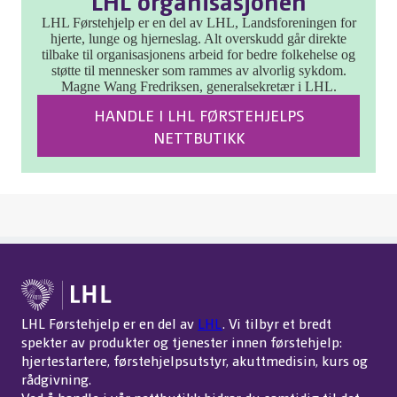
LHL organisasjonen
LHL Førstehjelp er en del av LHL, Landsforeningen for
hjerte, lunge og hjerneslag. Alt overskudd går direkte
tilbake til organisasjonens arbeid for bedre folkehelse og
støtte til mennesker som rammes av alvorlig sykdom.
Magne Wang Fredriksen, generalsekretær i LHL.
HANDLE I LHL FØRSTEHJELPS
NETTBUTIKK
LHL Førstehjelp er en del av
LHL
. Vi tilbyr et bredt
spekter av produkter og tjenester innen førstehjelp:
hjertestartere, førstehjelpsutstyr, akuttmedisin, kurs og
rådgivning.