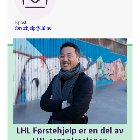
Epost:
forstehjelp@lhl.no
LHL Førstehjelp er en del av