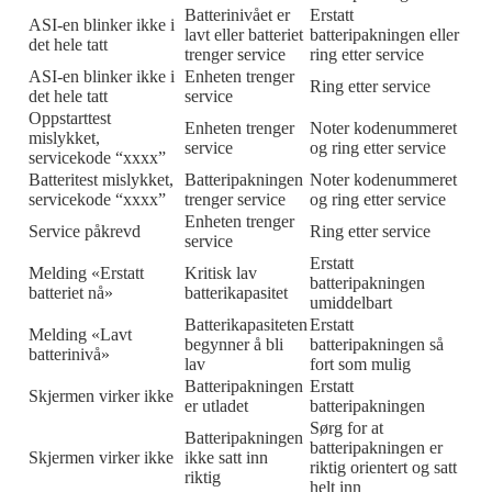
Batterinivået er
Erstatt
ASI-en blinker ikke i
lavt eller batteriet
batteripakningen eller
det hele tatt
trenger service
ring etter service
ASI-en blinker ikke i
Enheten trenger
Ring etter service
det hele tatt
service
Oppstarttest
Enheten trenger
Noter kodenummeret
mislykket,
service
og ring etter service
servicekode “xxxx”
Batteritest mislykket,
Batteripakningen
Noter kodenummeret
servicekode “xxxx”
trenger service
og ring etter service
Enheten trenger
Service påkrevd
Ring etter service
service
Erstatt
Melding «Erstatt
Kritisk lav
batteripakningen
batteriet nå»
batterikapasitet
umiddelbart
Batterikapasiteten
Erstatt
Melding «Lavt
begynner å bli
batteripakningen så
batterinivå»
lav
fort som mulig
Batteripakningen
Erstatt
Skjermen virker ikke
er utladet
batteripakningen
Sørg for at
Batteripakningen
batteripakningen er
Skjermen virker ikke
ikke satt inn
riktig orientert og satt
riktig
helt inn