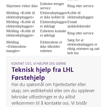
Enheten trenger
Skjermen virker ikke
Ring etter service
service
Melding «Koble til
Elektrodepluggen
Koble til
elektrodepluggen»
er ikke koblet til
elektrodepluggen
Melding «Koble til
Elektrodepluggen
Erstatt
elektrodepluggen»
er ødelagt
sjokkelektroder
Melding «Koble til
Enhetens kontakt
Ring etter service
elektrodepluggen»
er ødelagt
Sørg for at
Melding
Elektrodene er
elektrodepluggen er
«Elektrodene
ikke tilkoblet
riktig orientert og satt
mangler»
enheten
helt inn
KONTAKT OSS, VI HJELPER DEG GJERNE
Teknisk hjelp fra LHL
Førstehjelp
Har du spørsmål om hjertestarter eller
skap, om vedlikehold eller om du opplever
tekniske utfordringer er du alltid
velkommen til å kontakte oss. Vi bistår