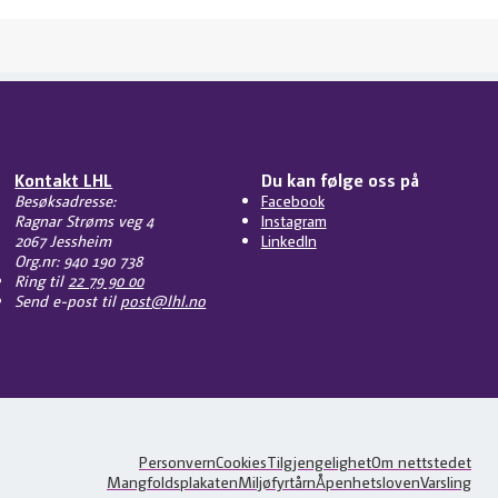
Kontakt LHL
Du kan følge oss på
Besøksadresse:
Facebook
Ragnar Strøms veg 4
Instagram
2067 Jessheim
LinkedIn
Org.nr: 940 190 738
Ring til
22 79 90 00
Send e-post til
post@lhl.no
Personvern
Cookies
Tilgjengelighet
Om nettstedet
Mangfoldsplakaten
Miljøfyrtårn
Åpenhetsloven
Varsling