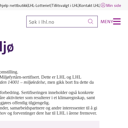
hjelp nettbutikk
LHL-Lotteriet
Tillitsvalgt i LHL
Kontakt LHL
Min side
MENY
ljø
omstilling.
 Miljøfyrtårn-sertifisert. Dette er LHL og LHL
den 14001 – miljøledelse
, men gikk bort fra dette da
 forbedring. Sertifiseringen inneholder også konkrete
våre aktiviteter som resulterer i et klimaregnskap, samt
jøres offentlig tilgjengelig.
er, samarbeidspartnere og andre interessenter til å gi
ehov og forventinger dere har til LHL i årene fremover.