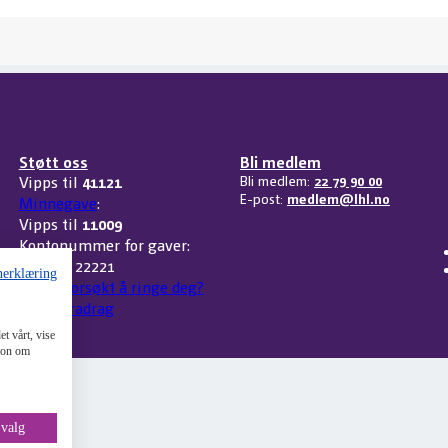
Støtt oss
Bli medlem
Vipps til
41121
Bli medlem:
22 79 90 00
E-post:
medlem@lhl.no
Minnegave
:
Vipps til
11009
Kontonummer for gaver:
3207 32 22221
nerklæring
Har vi forsøkt å ringe deg?
Skattefradrag
t vårt, vise
sjon om
 valg