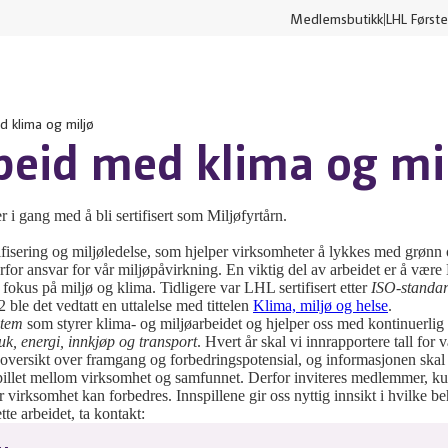
Medlemsbutikk
LHL Første
d klima og miljø
beid med klima og mi
 i gang med å bli sertifisert som Miljøfyrtårn.
rtifisering og miljøledelse, som hjelper virksomheter å lykkes med grønn 
rfor ansvar for vår miljøpåvirkning. En viktig del av arbeidet er å være
 fokus på miljø og klima. Tidligere var LHL sertifisert etter
ISO-standar
ble det vedtatt en uttalelse med tittelen
Klima, miljø og helse
.
ystem
som styrer klima- og miljøarbeidet og hjelper oss med kontinuerlig
uk, energi, innkjøp og transport
. Hvert år skal vi innrapportere tall for 
 oversikt over framgang og forbedringspotensial, og informasjonen skal g
pillet mellom virksomhet og samfunnet. Derfor inviteres medlemmer, kund
virksomhet kan forbedres. Innspillene gir oss nyttig innsikt i hvilke b
tte arbeidet, ta kontakt: