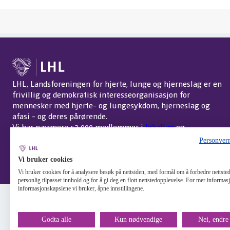
LHL, Landsforeningen for hjerte, lunge og hjerneslag er en
frivillig og demokratisk interesseorganisasjon for
mennesker med hjerte- og lungesykdom, hjerneslag og
afasi - og deres pårørende.
Vi har nærmere 52 000 medlemmer i
lokallag
og
interessegrupper
over hele landet.
Om LHL
.
Personver
Endre cookie-innstillinger
Vi bruker cookies
Vi bruker cookies for å analysere besøk på nettsiden, med formål om å forbedre nettstede
personlig tilpasset innhold og for å gi deg en flott nettstedopplevelse. For mer informa
informasjonskapslene vi bruker, åpne innstillingene.
Godta alle
Kun nødvendige
Nei, endre