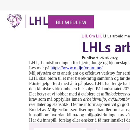
BLI MEDLEM
LHL
Om LHL
LHLs arbeid me
LHLs ar
Publisert
26.06.2023
LHL, Landsforeningen for hjerte, lunge og hjerneslag er
Les mer på
https://www.miljofyrtarn.no/
Miljøfyrtårn er et anerkjent og effektivt verktøy for se
LHL skal bidra til et mer bærekraftig samfunn og tar de
Førstehjelp i ferd med å få på plass. LHL har lenge hatt
den kliniske virksomheten ble solgt. På landsmøtet 2022 
Det betyr at vi jobber med å etablere et
miljøledelsess
krav som må oppfylles innen
arbeidsmiljø, avfall/ombr
resultater og statistikk. Denne informasjonen vil gi god
En del av Miljøfyrtårn-sertifiseringen handler om sams
innspill om hvordan klima- og miljøpåvirkningen av vår 
Har du innspill, forslag eller ønsker å få mer innsikt i de