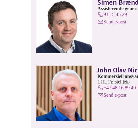
Simen Bræn
Assisterende gener
91 15 45 29
Send e-post
John Olav Ni
Kommersiell ansvar
LHL Førstehjelp
+47 48 16 89 40
Send e-post