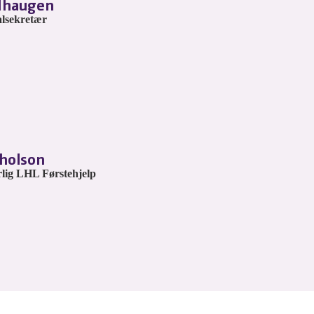
dhaugen
alsekretær
cholson
lig LHL Førstehjelp