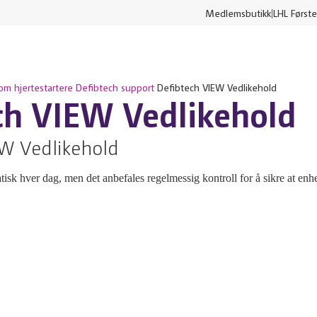
Medlemsbutikk
LHL Første
om hjertestartere
Defibtech support
Defibtech VIEW Vedlikehold
ch VIEW Vedlikehold
EW Vedlikehold
isk hver dag, men det anbefales regelmessig kontroll for å sikre at enhet