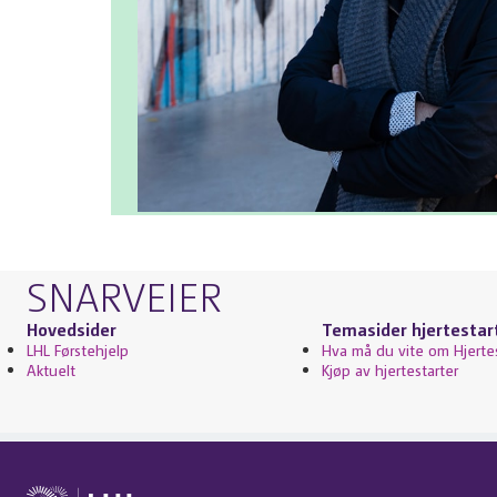
SNARVEIER
Hovedsider
Temasider hjertestar
LHL Førstehjelp
Hva må du vite om Hjerte
Aktuelt
Kjøp av hjertestarter