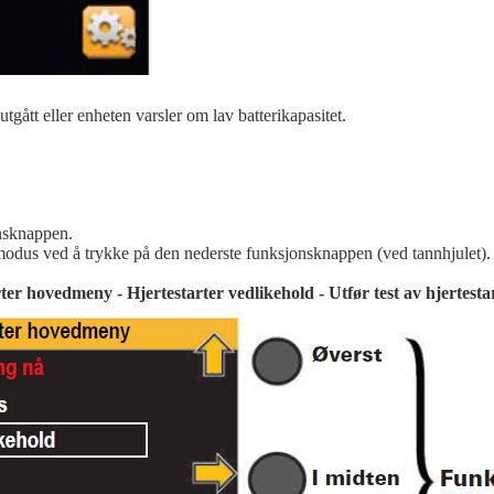
tgått eller enheten varsler om lav batterikapasitet.
onsknappen.
smodus ved å trykke på den nederste funksjonsknappen (ved tannhjulet).
ter hovedmeny - Hjertestarter vedlikehold - Utfør test av hjertesta