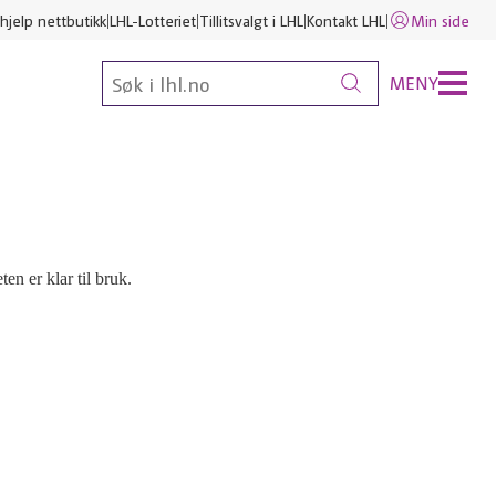
hjelp nettbutikk
LHL-Lotteriet
Tillitsvalgt i LHL
Kontakt LHL
Min side
MENY
en er klar til bruk.