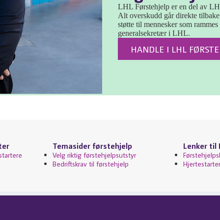
LHL Førstehjelp er en del av LHL
Alt overskudd går direkte tilbake
støtte til mennesker som ramme
generalsekretær i LHL.
HANDLE I LHL FØRST
ter
Temasider førstehjelp
Lenker til
startere
Velg riktig førstehjelpsutstyr
Førstehjelps
Bedriftskrav til førstehjelp
Hjertestarte