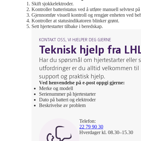
Skift sjokkelektroder.
Kontroller batteristatus ved å utføre manuell selvtest p
Gjennomfør visuell kontroll og rengjør enheten ved be
Kontroller at statusindikatoren blinker grønt.
Sett hjertestarter tilbake i beredskap.
KONTAKT OSS, VI HJELPER DEG GJERNE
Teknisk hjelp fra LH
Har du spørsmål om hjertestarter eller 
utfordringer er du alltid velkommen til
support og praktisk hjelp.
Ved henvendelse på e-post oppgi gjerne:
Merke og modell
Serienummer på hjertestarter
Dato på batteri og elektroder
Beskrivelse av problem
Telefon:
22 79 90 30
Hverdager kl. 08.30–15.30