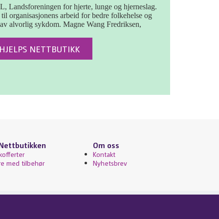
, Landsforeningen for hjerte, lunge og hjerneslag.
 til organisasjonens arbeid for bedre folkehelse og
s av alvorlig sykdom. Magne Wang Fredriksen,
EHJELPS NETTBUTIKK
 Nettbutikken
Om oss
kofferter
Kontakt
re med tilbehør
Nyhetsbrev