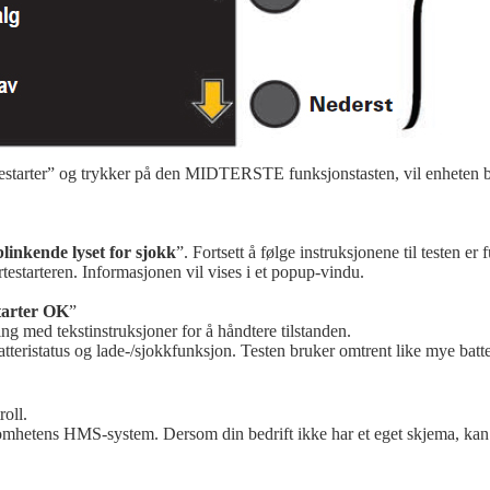
rtestarter” og trykker på den MIDTERSTE funksjonstasten, vil enheten b
blinkende lyset for sjokk
”. Fortsett å følge instruksjonene til testen er f
rtestarteren. Informasjonen vil vises i et popup-vindu.
tarter OK
”
ng med tekstinstruksjoner for å håndtere tilstanden.
atteristatus og lade-/sjokkfunksjon. Testen bruker omtrent like mye batte
oll.
ksomhetens HMS-system. Dersom din bedrift ikke har et eget skjema, kan