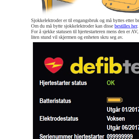
Sjokkelektroder er til engangsbruk og må byttes etter b
Om du må bytte sjokkelektroder kan disse
bestilles her
.
For å sjekke statusen til hjertestarteren mens den er AV
liten stund vil skjermen og enheten skru seg av.