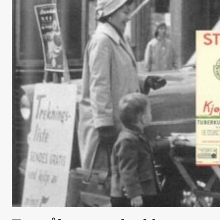
Landets største, eldste og
viktigste landslotteri
LHL-Lotteriet er et av landets eldste og største lotterier.
Siden 1946 og gjennom flere generasjoner har vi bidratt til å
gi tusenvis av hjerte- og lungepasienter, slagrammede og
andre medmennesker som trenger hjelp i hverdagen,
trygghet, støtte og trim.