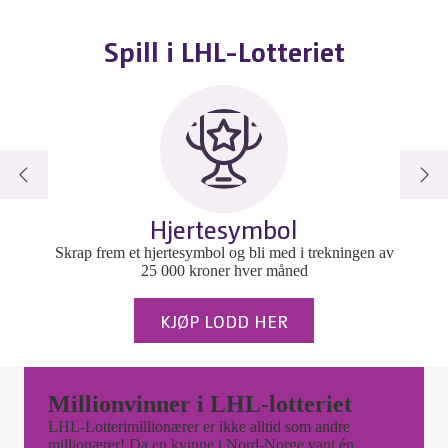
Spill i LHL-Lotteriet
Hjertesymbol
Skrap frem et hjertesymbol og bli med i trekningen av
25 000 kroner hver måned
KJØP LODD HER
Millionvinner i LHL-lotteriet
LHL-Lotterimillionærer er ikke alltid som andre
millionærer! Da en kvinne i Nord-Norge vant én