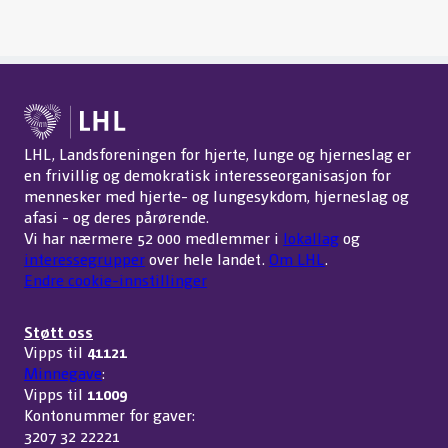
LHL, Landsforeningen for hjerte, lunge og hjerneslag er
en frivillig og demokratisk interesseorganisasjon for
mennesker med hjerte- og lungesykdom, hjerneslag og
afasi - og deres pårørende.
Vi har nærmere 52 000 medlemmer i
lokallag
og
interessegrupper
over hele landet.
Om LHL
.
Endre cookie-innstillinger
Støtt oss
Vipps til
41121
Minnegave
:
Vipps til
11009
Kontonummer for gaver:
3207 32 22221