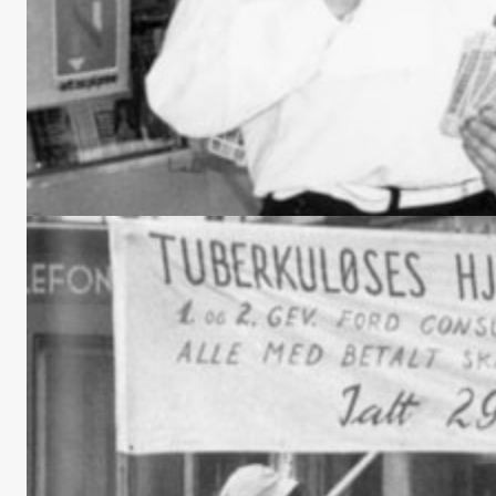
LHL-Lotteriet: Hjertet bak en hel
bevegelse
I mer enn 75 år har LHLs lotteri vært en av de viktigste
drivkreftene bak alt LHL gjør og står for.