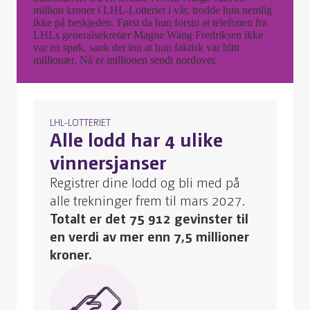
million kroner i LHL-Lotteriet i vår, trodde hun nemlig
ikke på beskjeden. Først da hun forsto at telefonen fra
LHLs generalsekretær Magne Wang Fredriksen ikke
var en spøk, sank det inn at hun faktisk var blitt
millionær. Nå er millionen sendt nordover.
LHL-LOTTERIET
Alle lodd har 4 ulike
vinnersjanser
Registrer dine lodd og bli med på
alle trekninger frem til mars 2027.
Totalt er det 75 912 gevinster til
en verdi av mer enn 7,5 millioner
kroner.