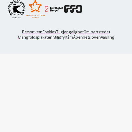
Personvern
Cookies
Tilgjengelighet
Om nettstedet
Mangfoldsplakaten
Miljøfyrtårn
Åpenhetsloven
Varsling