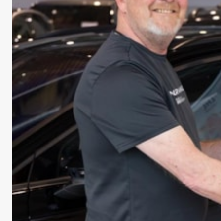
LHL-lodd ga bil i premie
– Jeg måtte nesten klype meg i armen, sier Hans Ove
Steinsgard fra Skjåk. 21. mai hentet han gevinsten etter at
han vant en bil i LHL-Lotteriet.