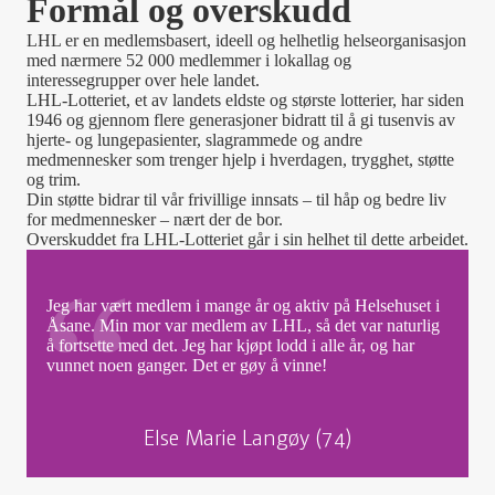
Formål og overskudd
LHL er en medlemsbasert, ideell og helhetlig helseorganisasjon
med nærmere 52 000 medlemmer i lokallag og
interessegrupper over hele landet.
LHL-Lotteriet, et av landets eldste og største lotterier, har siden
1946 og gjennom flere generasjoner bidratt til å gi tusenvis av
hjerte- og lungepasienter, slagrammede og andre
medmennesker som trenger hjelp i hverdagen, trygghet, støtte
og trim.
Din støtte bidrar til vår frivillige innsats – til håp og bedre liv
for medmennesker – nært der de bor.
Overskuddet fra LHL-Lotteriet går i sin helhet til dette arbeidet.
Jeg har vært medlem i mange år og aktiv på Helsehuset i
Åsane. Min mor var medlem av LHL, så det var naturlig
å fortsette med det. Jeg har kjøpt lodd i alle år, og har
vunnet noen ganger. Det er gøy å vinne!
Else Marie Langøy (74)