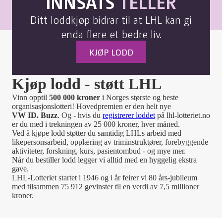
INNSATS
TELLER
Ditt loddkjøp bidrar til at LHL kan gi
enda flere et bedre liv.
KJØP LODD
Kjøp lodd - støtt LHL
Vinn opptil
500 000 kroner
i Norges største og beste
organisasjonslotteri! Hovedpremien er den helt nye
VW ID. Buzz
. Og - hvis du
registrerer loddet
på lhl-lotteriet.no
er du med i trekningen av 25 000 kroner, hver måned.
Ved å kjøpe lodd støtter du samtidig LHLs arbeid med
likepersonsarbeid, opplæring av triminstruktører, forebyggende
aktiviteter, forskning, kurs, pasientombud - og mye mer.
Når du bestiller lodd legger vi alltid med en hyggelig ekstra
gave.
LHL-Lotteriet startet i 1946 og i år feirer vi 80 års-jubileum
med tilsammen 75 912 gevinster til en verdi av 7,5 millioner
kroner.