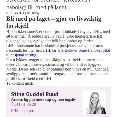
nabolag! Bli med på laget...
Publisert
27.06.2025
Bli med på laget – gjør en livsviktig
forskjell
Hjertesikker sone® er et non-profit initiativ i regi av LHL, med
ett klart mål: Å redde flere liv ved å gjøre hjertestartere lett
tilgjengelige og synlige der folk bor, jobber og ferdes.
LHLs landsmøte har besluttet at prosjektet skal videreføres
nasjonalt, les mer her:
LHL tar Hjertesikker Sone fra lokal pilot
til nasjonal satsing
For å lykkes trenger vi langsiktige samarbeidspartnere som
deler vårt samfunnsengasjement og vil bidra til et tryggere
Norge. Deres selskap eller organisasjon tilbys en mulighet til å
synliggjøre et sterkt samfunnsengasjement som vil styrke deres
profil i samarbeid med LHL.
Ta kontakt med:
Stine Guddal Ruud
Ansvarlig partnerskap og næringsliv
41 61 36 29
Send e-post