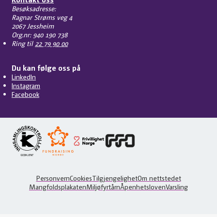
Besøksadresse:
Ragnar Strøms veg 4
2067 Jessheim
Org.nr: 940 190 738
Ring til
22 79 90 00
Du kan følge oss på
LinkedIn
Instagram
Facebook
Personvern
Cookies
Tilgjengelighet
Om nettstedet
Mangfoldsplakaten
Miljøfyrtårn
Åpenhetsloven
Varsling