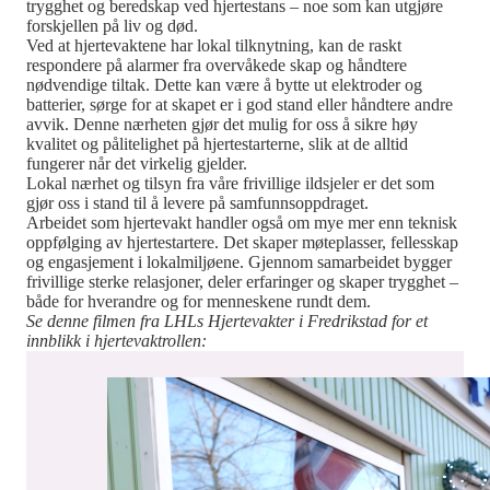
trygghet og beredskap ved hjertestans – noe som kan utgjøre
forskjellen på liv og død.
Ved at hjertevaktene har lokal tilknytning, kan de raskt
respondere på alarmer fra overvåkede skap og håndtere
nødvendige tiltak. Dette kan være å bytte ut elektroder og
batterier, sørge for at skapet er i god stand eller håndtere andre
avvik. Denne nærheten gjør det mulig for oss å sikre høy
kvalitet og pålitelighet på hjertestarterne, slik at de alltid
fungerer når det virkelig gjelder.
Lokal nærhet og tilsyn fra våre frivillige ildsjeler er det som
gjør oss i stand til å levere på samfunnsoppdraget.
Arbeidet som hjertevakt handler også om mye mer enn teknisk
oppfølging av hjertestartere. Det skaper møteplasser, fellesskap
og engasjement i lokalmiljøene. Gjennom samarbeidet bygger
frivillige sterke relasjoner, deler erfaringer og skaper trygghet –
både for hverandre og for menneskene rundt dem.
Se denne filmen fra LHLs Hjertevakter i Fredrikstad for et
innblikk i hjertevaktrollen: