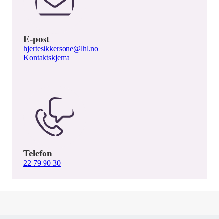
E-post
hjertesikkersone@lhl.no
Kontaktskjema
Telefon
22 79 90 30