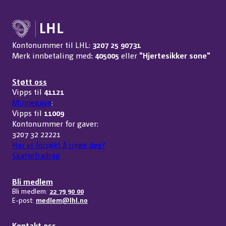
Kontonummer til LHL:
3207 25 90731
Merk innbetaling med
: 405005
eller
"Hjertesikker sone"
Støtt oss
Vipps til
41121
Minnegave
:
Vipps til
11009
Kontonummer for gaver:
3207 32 22221
Har vi forsøkt å ringe deg?
Skattefradrag
Bli medlem
Bli medlem:
22 79 90 00
E-post:
medlem@lhl.no
Kontakt oss