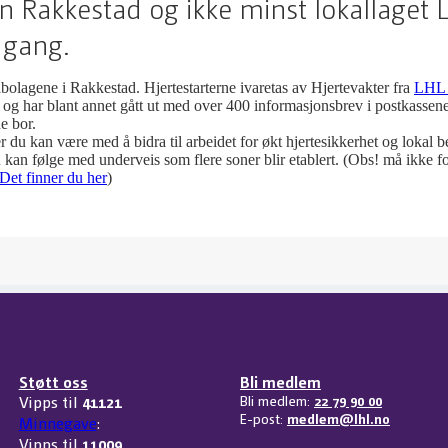
n Rakkestad og ikke minst lokallaget
i gang.
nabolagene i Rakkestad. Hjertestarterne ivaretas av Hjertevakter fra
LHL 
ø og har blant annet gått ut med over 400 informasjonsbrev i postkassene
de bor.
r du kan være med å bidra til arbeidet for økt hjertesikkerhet og lokal 
kan følge med underveis som flere soner blir etablert. (Obs! må ikke for
Det finner du her
)
Støtt oss
Bli medlem
Vipps til
41121
Bli medlem:
22 79 90 00
E-post:
medlem@lhl.no
Minnegave
:
Vipps til
11009