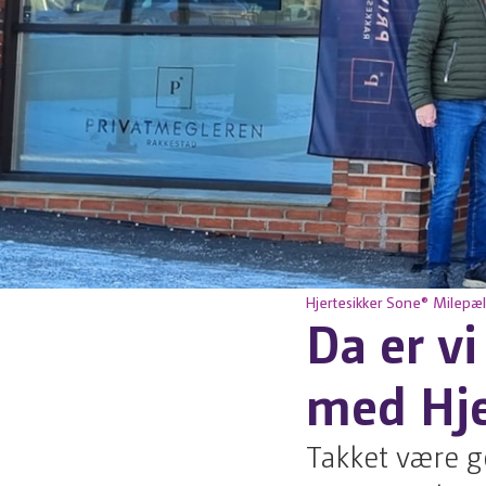
Hjertesikker Sone®
Milepæl
Da er v
med Hje
Takket være g