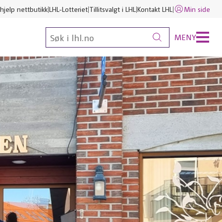
hjelp nettbutikk
LHL-Lotteriet
Tillitsvalgt i LHL
Kontakt LHL
Min side
MENY