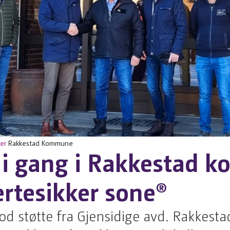
er
Rakkestad Kommune
i i gang i Rakkestad
rtesikker sone®
od støtte fra Gjensidige avd. Rakkesta