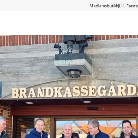
Medlemsbutikk
LHL Første