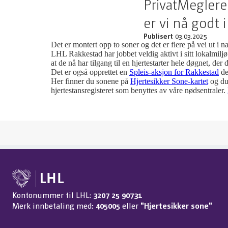
PrivatMeglere
er vi nå godt 
Publisert
03.03.2025
Det er montert opp to soner og det er flere på vei ut i 
LHL Rakkestad har jobbet veldig aktivt i sitt lokalmilj
at de nå har tilgang til en hjertestarter hele døgnet, der 
Det er også opprettet en
Spleis-aksjon for Rakkestad
de
Her finner du sonene på
Hjertesikker Sone-kartet
og du 
hjertestansregisteret som benyttes av våre nødsentraler.
Kontonummer til LHL:
3207 25 90731
Merk innbetaling med
: 405005
eller
"Hjertesikker sone"