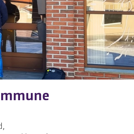
 kommune
d,