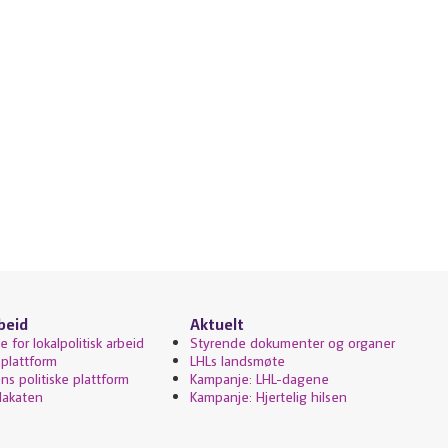
rbeid
Aktuelt
 for lokalpolitisk arbeid
Styrende dokumenter og organer
 plattform
LHLs landsmøte
ns politiske plattform
Kampanje: LHL-dagene
lakaten
Kampanje: Hjertelig hilsen