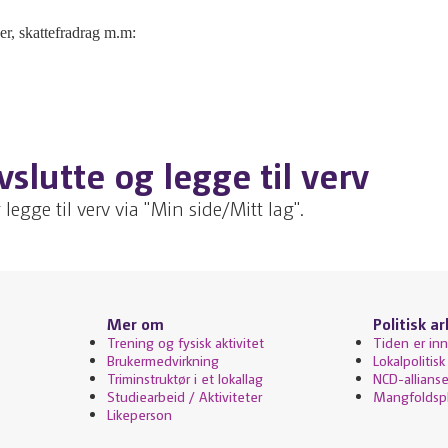
r, skattefradrag m.m:
slutte og legge til verv
legge til verv via "Min side/Mitt lag".
Mer om
Politisk a
Trening og fysisk aktivitet
Tiden er inne
Brukermedvirkning
Lokalpolitisk
Triminstruktør i et lokallag
NCD-allianse
Studiearbeid / Aktiviteter
Mangfoldsp
Likeperson