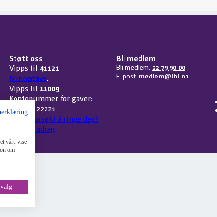
Støtt oss
Bli medlem
Vipps til
41121
Bli medlem:
22 79 90 00
E-post:
medlem@lhl.no
Minnegave
:
Vipps til
11009
Kontonummer for gaver:
3207 32 22221
nerklæring
Har vi forsøkt å ringe deg?
Skattefradrag
t vårt, vise
sjon om
 valg