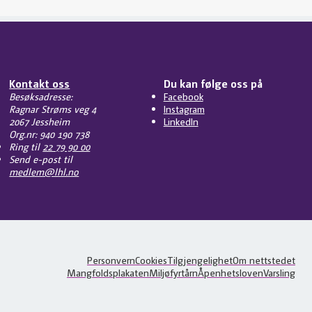
Kontakt oss
Du kan følge oss på
Besøksadresse:
Facebook
Ragnar Strøms veg 4
Instagram
2067 Jessheim
LinkedIn
Org.nr: 940 190 738
Ring til
22 79 90 00
Send e-post til
medlem@lhl.no
Personvern
Cookies
Tilgjengelighet
Om nettstedet
Mangfoldsplakaten
Miljøfyrtårn
Åpenhetsloven
Varsling