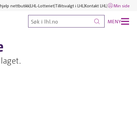
hjelp nettbutikk
LHL-Lotteriet
Tillitsvalgt i LHL
Kontakt LHL
Min side
MENY
e
laget.