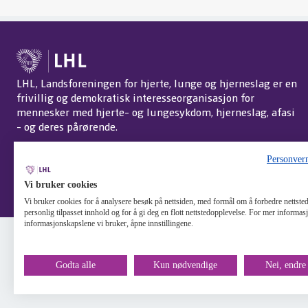
LHL, Landsforeningen for hjerte, lunge og hjerneslag er en
frivillig og demokratisk interesseorganisasjon for
mennesker med hjerte- og lungesykdom, hjerneslag, afasi
- og deres pårørende.
Personver
Vi bruker cookies
Vi bruker cookies for å analysere besøk på nettsiden, med formål om å forbedre nettstede
personlig tilpasset innhold og for å gi deg en flott nettstedopplevelse. For mer informa
informasjonskapslene vi bruker, åpne innstillingene.
Godta alle
Kun nødvendige
Nei, endre