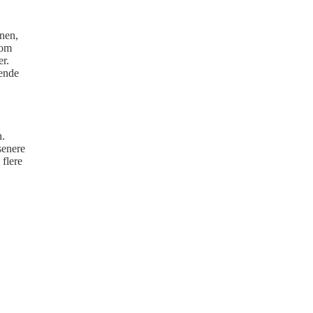
nen,
lom
er.
uende
n.
senere
 flere