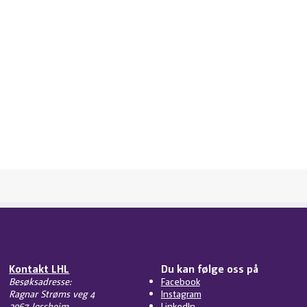
Kontakt LHL
Du kan følge oss på
Besøksadresse:
Facebook
Ragnar Strøms veg 4
Instagram
2067 Jessheim
LinkedIn