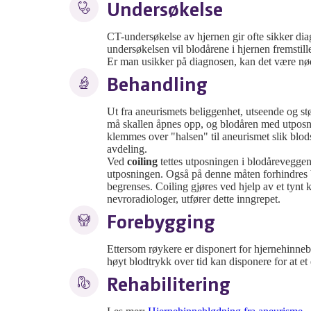
Undersøkelse
CT-undersøkelse av hjernen gir ofte sikker di
undersøkelsen vil blodårene i hjernen fremstil
Er man usikker på diagnosen, kan det være nø
Behandling
Ut fra aneurismets beliggenhet, utseende og s
må skallen åpnes opp, og blodåren med utposni
klemmes over "halsen" til aneurismet slik blod
avdeling.
Ved
coiling
tettes utposningen i blodåreveggen
utposningen. Også på denne måten forhindres blo
begrenses. Coiling gjøres ved hjelp av et tynt
nevroradiologer, utfører dette inngrepet.
Forebygging
Ettersom røykere er disponert for hjernehinn
høyt blodtrykk over tid kan disponere for at e
Rehabilitering