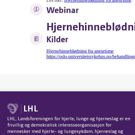
Les mer:
Hjernehinneblødning fra aneurisme
Webinar
Hjernehinneblødni
Kilder
Hjernehinneblødning fra aneurisme
https://oslo-universitetssykehus.no/behandlin
LHL, Landsforeningen for hjerte, lunge og hjerneslag er en
frivillig og demokratisk interesseorganisasjon for
mennesker med hjerte- og lungesykdom, hjerneslag og