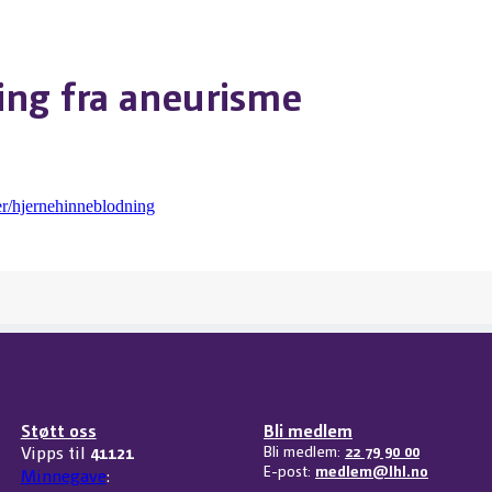
ng fra aneurisme
ger/hjernehinneblodning
Støtt oss
Bli medlem
Vipps til
41121
Bli medlem:
22 79 90 00
E-post:
medlem@lhl.no
Minnegave
: