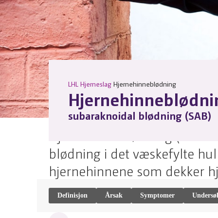
LHL
Hjerneslag
Hjernehinneblødning
Hjernehinneblødni
subaraknoidal blødning (SAB)
Tekst:
Marita Lysstad Bjerke
Publisert
07.01.2019
Oppdat
Hjernehinneblødning (subara
blødning i det væskefylte h
hjernehinnene som dekker h
Definisjon
Årsak
Symptomer
Undersøk