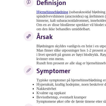
Definisjon
Hjernehinneblødning
(subaraknoidal blødning
spindelvevshinnen (aracnoidea) og årehinnen 
hinnene, kalt subaracnoidalrommet, inneholder
Om en av disse blodårene sprekker vil blodet 
om den ikke behandles umiddelbart.
Årsak
Blødningen skyldes vanligvis en brist i en utpo
Man finner slike utposninger hos 1-2 prosent 
i livet spesielt på grunn av høyt blodtrykk. Rø
kvinner enn menn.
Rundt fem prosent av alle slag er hjernehinneb
Symptomer
Typiske symptomer på hjernehinneblødning er
Hyperakutt, kraftig hodepine, noen beskriver d
Nakkestivhet
Kvalme og oppkast
Bevissthetstap, eventuelt kramper
Symptomene øker ofte de første timene etter sl