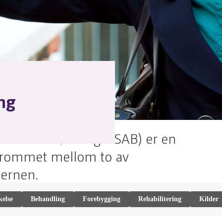
ng
ert
05.05.2021
knoidal blødning - SAB) er en
ulrommet mellom to av
jernen.
else
Behandling
Forebygging
Rehabilitering
Kilder