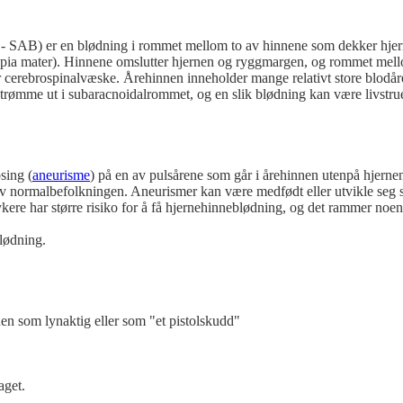
 - SAB) er en blødning i rommet mellom to av hinnene som dekker hjer
(pia mater). Hinnene omslutter hjernen og ryggmargen, og rommet mel
 cerebrospinalvæske. Årehinnen inneholder mange relativt store blodår
strømme ut i subaracnoidalrommet, og en slik blødning kan være livstr
sing (
aneurisme
) på en av pulsårene som går i årehinnen utenpå hjerne
av normalbefolkningen. Aneurismer kan være medfødt eller utvikle seg 
ykere har større risiko for å få hjernehinneblødning, og det rammer noen
lødning.
en som lynaktig eller som "et pistolskudd"
aget.