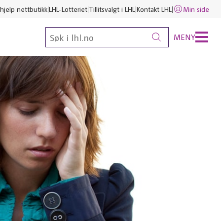
hjelp nettbutikk
LHL-Lotteriet
Tillitsvalgt i LHL
Kontakt LHL
Min side
MENY