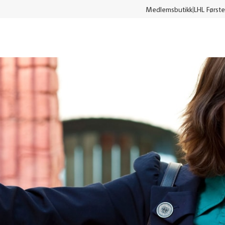
Medlemsbutikk
LHL Første