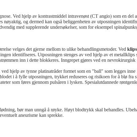
agnose. Ved hjelp av kontrastmiddel intravenøst (CT angio) som en del 
les nøyaktig, og dermed kan også beliggenheten av utposningen identifis
dvendig med supplerende undersøkelser, som for eksempel spinalpunks
tørrelse velges det gjerne mellom to ulike behandlingsmetoder. Ved
klip
ngen identifiseres. Utposningen stenges av ved hjelp av et metallklips
strømmen inn i dette blokkeres. Inngrepet gjøres ved en nevrokirurgisk
 ved hjelp av tynne platinatråder formet som en "ball" som legges inne 
det i å fylle utposningen, trykket reduseres og risikoen for å blø fra s
 kateter som føres gjennom pulsåren i lysken. Spesialutdannede røntgenle
eblødning, bør man unngå å røyke. Høyt blodtrykk skal behandles. Ubeh
t eventuelt aneurisme kan sprekke.