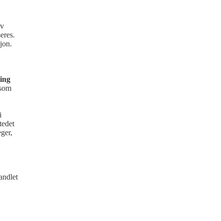
av
eres.
jon.
sing
 som
i
tedet
ger,
andlet