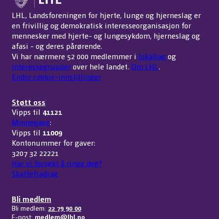
LHL, Landsforeningen for hjerte, lunge og hjerneslag er
en frivillig og demokratisk interesseorganisasjon for
mennesker med hjerte- og lungesykdom, hjerneslag og
afasi - og deres pårørende.
Vi har nærmere 52 000 medlemmer i
lokallag
og
interessegrupper
over hele landet.
Om LHL
.
Endre cookie-innstillinger
Støtt oss
Vipps til
41121
Minnegave
:
Vipps til
11009
Kontonummer for gaver:
3207 32 22221
Har vi forsøkt å ringe deg?
Skattefradrag
Bli medlem
Bli medlem:
22 79 90 00
E-post:
medlem@lhl.no