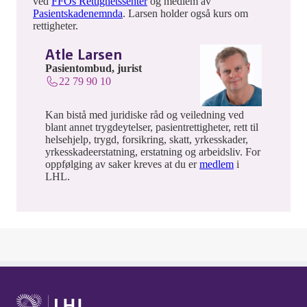
ved
FFOs Rettighetssenter
og medlem av
Pasientskadenemnda
. Larsen holder også kurs om
rettigheter.
Atle Larsen
Pasientombud, jurist
22 79 90 10
Kan bistå med juridiske råd og veiledning ved
blant annet trygdeytelser, pasientrettigheter, rett til
helsehjelp, trygd, forsikring, skatt, yrkesskader,
yrkesskadeerstatning, erstatning og arbeidsliv. For
oppfølging av saker kreves at du er
medlem
i
LHL.