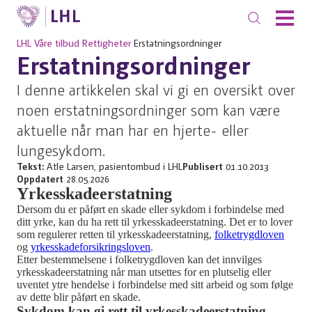
LHL
Våre tilbud
Rettigheter
Erstatningsordninger
Erstatningsordninger
I denne artikkelen skal vi gi en oversikt over
noen erstatningsordninger som kan være
aktuelle når man har en hjerte- eller
lungesykdom.
Tekst:
Atle Larsen, pasientombud i LHL
Publisert
01.10.2013
Oppdatert
28.05.2026
Yrkesskadeerstatning
Dersom du er påført en skade eller sykdom i forbindelse med
ditt yrke, kan du ha rett til yrkesskadeerstatning. Det er to lover
som regulerer retten til yrkesskadeerstatning,
folketrygdloven
og
yrkesskadeforsikringsloven
.
Etter bestemmelsene i folketrygdloven kan det innvilges
yrkesskadeerstatning når man utsettes for en plutselig eller
uventet ytre hendelse i forbindelse med sitt arbeid og som følge
av dette blir påført en skade.
Sykdom kan gi rett til yrkesskadeerstatning