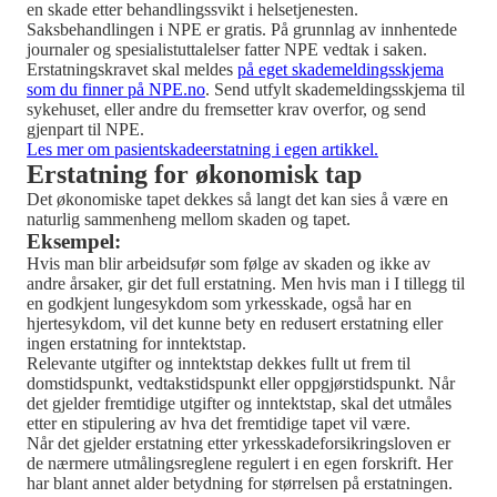
en skade etter behandlingssvikt i helsetjenesten.
Saksbehandlingen i NPE er gratis. På grunnlag av innhentede
journaler og spesialistuttalelser fatter NPE vedtak i saken.
Erstatningskravet skal meldes
på eget skademeldingsskjema
som du finner på NPE.no
. Send utfylt skademeldingsskjema til
sykehuset, eller andre du fremsetter krav overfor, og send
gjenpart til NPE.
Les mer om pasientskadeerstatning i egen artikkel.
Erstatning for økonomisk tap
Det økonomiske tapet dekkes så langt det kan sies å være en
naturlig sammenheng mellom skaden og tapet.
Eksempel:
Hvis man blir arbeidsufør som følge av skaden og ikke av
andre årsaker, gir det full erstatning. Men hvis man i I tillegg til
en godkjent lungesykdom som yrkesskade, også har en
hjertesykdom, vil det kunne bety en redusert erstatning eller
ingen erstatning for inntektstap.
Relevante utgifter og inntektstap dekkes fullt ut frem til
domstidspunkt, vedtakstidspunkt eller oppgjørstidspunkt. Når
det gjelder fremtidige utgifter og inntektstap, skal det utmåles
etter en stipulering av hva det fremtidige tapet vil være.
Når det gjelder erstatning etter yrkesskadeforsikringsloven er
de nærmere utmålingsreglene regulert i en egen forskrift. Her
har blant annet alder betydning for størrelsen på erstatningen.