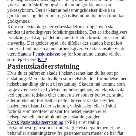
yrkesskadeforskriften også skal kunne godkjennes som
yrkessykdom. Det er klart at belastningslidelser ikke kan
godkjennes, og det er nok også tvilsomt om hjertesykdom kan
godkjennes.
Krav om erstatning etter yrkesskadeforsikringsloven skal
sendes til arbeidsgivers forsikringsselskap. Det er arbeidsgivers
forsikringsselskap på det tidspunkt skaden konstateres som blir
ansvarlig. Det gjelder også i de tilfeller der skaden ble påført
under arbeid hos en annen arbeidsgiver. For statsansatte vil det
være
Statens Pensjonskasse
og for kommune ansatte vil det
som regel være
KLP
.
Pasientskadeerstatning
Hvis du er påført en skade i helsevesenet kan du ha rett på
erstatning. Men ikke hvilken som helst skade i forbindelse med
helsebehandling gir rett til erstatning. Skaden må komme som
følge av en svikt ved ytelsen av helsehjelpen, en teknisk svikt
ved apparat, redskap eller annet utstyr som er benyttet, smitte
eller infeksjon, forutsatt at dette i hovedsak ikke skyldes
pasientens tilstand eller sykdom, vaksinasjon eller til slutt
forhold som medfører ansvar for helsetjenesten eller
helsepersonell etter alminnelige erstatningsregler.
Norsk Pasientskadeerstatning
(NPE) er et statlig
forvaltningsorgan som er underlagt Helsedepartementet, og
behandler erstatningskrav fra pasienter som mener de har fått