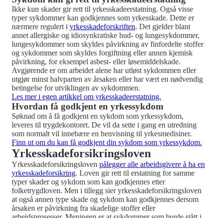
Ikke kun skader gir rett til yrkesskadeerstatning. Også visse
typer sykdommer kan godkjennes som yrkesskade. Dette er
nærmere regulert i
yrkesskadeforskriften
. Det gjelder blant
annet allergiske og idiosynkratiske hud- og lungesykdommer,
lungesykdommer som skyldes påvirkning av finfordelte stoffer
og sykdommer som skyldes forgiftning eller annen kjemisk
påvirkning, for eksempel asbest- eller løsemiddelskade.
Avgjørende er om arbeidet alene har utløst sykdommen eller
utgjør minst halvparten av årsaken eller har vært en nødvendig
betingelse for utviklingen av sykdommen.
Les mer i egen artikkel om yrkesskadeerstatning.
Hvordan få godkjent en yrkessykdom
Søknad om å få godkjent en sykdom som yrkessykdom,
leveres til trygdekontoret. De vil da sette i gang en utredning
som normalt vil innebære en henvisning til yrkesmedisiner.
Finn ut om du kan få godkjent din sykdom som yrkessykdom.
Yrkesskadeforsikringsloven
Yrkesskadeforsikringsloven
pålegger alle arbeidsgivere å ha en
yrkesskadeforsikring
. Loven gir rett til erstatning for samme
typer skader og sykdom som kan godkjennes etter
folketrygdloven. Men i tillegg sier yrkesskadeforsikringsloven
at også annen type skade og sykdom kan godkjennes dersom
årsaken er påvirkning fra skadelige stoffer eller
arbeidsprosesser. Meningen er at sykdommer som burde stått i