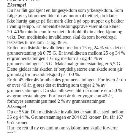
Eksempel
Du har fått godkjent en lungesykdom som yrkessykdom. Som
følge av sykdommen lider du av unormal tretthet, du klarer
ikke hurtig gange på flat mark eller å gå opp trapper og bakker
i vanlig tempo. En arbeidsbelastningsprøve viser at du klarer
20–40 % mindre enn forventet i forhold til din alder, kjønn og
vekt. Den medisinske invaliditeten skal da som hovedregel
fastsettes til mellom 15 og 39 %.
Er den medisinske invaliditeten mellom 15 og 24 % ytes det en
grunnerstatning på 0,75 G. Er invaliditeten mellom 25 og 34 %
er grunnerstatningen 1 G og mellom 35 og 44 % er
grunnerstatningen 1,5 G. Maksimal grunnerstatning er 5,5 G.
Dette gjelder når skaden er betydelig større enn skade som gir
grunnlag for invaliditetsgrad på 100 %.
Er du 45 eller 46 år utbetales grunnerstatningen. For hvert år du
er over 46 år, gjøres det et fradrag som utgjør 2 % av
grunnerstatningen. Du skal allikevel aldri få mindre enn 50 %
av grunnerstatningen. For hvert år du er yngre enn 45 år,
forhøyes erstatningen med 2 % av grunnerstatningen.
Eksempel
Du er 55 år. Din medisinske invaliditet er satt til et sted mellom
35 og 44 %. Grunnerstatningen er 204 823 kroner. Du får 167
955 kroner.
Har jeg rett til ny erstatning om sykdommen skulle forverre