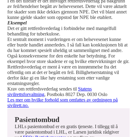
I en del tilfeller er det innvilget rettferdsvederlag på bakgrunn
av feil/hendelser begått av helsevesenet. Dette vil være aktuelt
for skader som ikke dekkes gjennom NPE. Det vil blant annet
kunne gjelde skader som oppstod før NPE ble etablert.
Eksempel
Det er gitt rettferdsvederlag i forbindelse med mangelfull
behandling for tuberkulose.
Et sentralt moment i vurderingen er om helsevesenet kunne
eller burde handlet annerledes. I så fall kan konklusjonen bli at
du har kommet spesielt uheldig ut sammenlignet med andre.
Også konsekvensene for den enkelte har betydning. For
eksempel hvor store skadene er og hvilke ettervirkninger de gir.
Rettferdsvederlag er ment å være en innrømmelse fra det
offentlig om at det er begått en feil. Billighetserstatning vil
derfor ikke gi en like høy erstatning som etter vanlige
erstatningsregler.
Krav om rettferdsvederlag sendes til
Statens
sivilrettsforvaltning
, Postboks 8027 Dep. 0030 Oslo
Les mer om hvilke forhold som omfattes av ordningen på
sivilrett.no.
Pasientombud
LHLs pasientombud er en gratis tjeneste. I tillegg til å
være pasientombud i LHL, er Larsen juridisk rådgiver