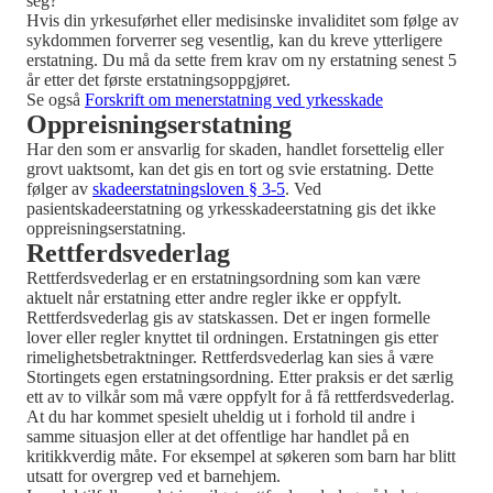
seg?
Hvis din yrkesuførhet eller medisinske invaliditet som følge av
sykdommen forverrer seg vesentlig, kan du kreve ytterligere
erstatning. Du må da sette frem krav om ny erstatning senest 5
år etter det første erstatningsoppgjøret.
Se også
Forskrift om menerstatning ved yrkesskade
Oppreisningserstatning
Har den som er ansvarlig for skaden, handlet forsettelig eller
grovt uaktsomt, kan det gis en tort og svie erstatning. Dette
følger av
skadeerstatningsloven § 3-5
. Ved
pasientskadeerstatning og yrkesskadeerstatning gis det ikke
oppreisningserstatning.
Rettferdsvederlag
Rettferdsvederlag er en erstatningsordning som kan være
aktuelt når erstatning etter andre regler ikke er oppfylt.
Rettferdsvederlag gis av statskassen. Det er ingen formelle
lover eller regler knyttet til ordningen. Erstatningen gis etter
rimelighetsbetraktninger. Rettferdsvederlag kan sies å være
Stortingets egen erstatningsordning. Etter praksis er det særlig
ett av to vilkår som må være oppfylt for å få rettferdsvederlag.
At du har kommet spesielt uheldig ut i forhold til andre i
samme situasjon eller at det offentlige har handlet på en
kritikkverdig måte. For eksempel at søkeren som barn har blitt
utsatt for overgrep ved et barnehjem.