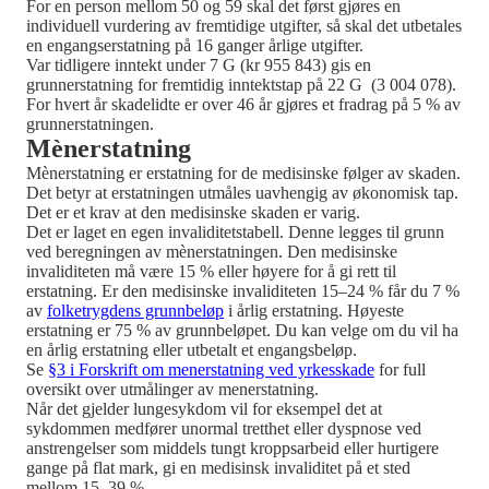
For en person mellom 50 og 59 skal det først gjøres en
individuell vurdering av fremtidige utgifter, så skal det utbetales
en engangserstatning på 16 ganger årlige utgifter.
Var tidligere inntekt under 7 G (kr 955 843) gis en
grunnerstatning for fremtidig inntektstap på 22 G (3 004 078).
For hvert år skadelidte er over 46 år gjøres et fradrag på 5 % av
grunnerstatningen.
Mènerstatning
Mènerstatning er erstatning for de medisinske følger av skaden.
Det betyr at erstatningen utmåles uavhengig av økonomisk tap.
Det er et krav at den medisinske skaden er varig.
Det er laget en egen invaliditetstabell. Denne legges til grunn
ved beregningen av mènerstatningen. Den medisinske
invaliditeten må være 15 % eller høyere for å gi rett til
erstatning. Er den medisinske invaliditeten 15–24 % får du 7 %
av
folketrygdens grunnbeløp
i årlig erstatning. Høyeste
erstatning er 75 % av grunnbeløpet. Du kan velge om du vil ha
en årlig erstatning eller utbetalt et engangsbeløp.
Se
§3 i Forskrift om menerstatning ved yrkesskade
for full
oversikt over utmålinger av menerstatning.
Når det gjelder lungesykdom vil for eksempel det at
sykdommen medfører unormal tretthet eller dyspnose ved
anstrengelser som middels tungt kroppsarbeid eller hurtigere
gange på flat mark, gi en medisinsk invaliditet på et sted
mellom 15–39 %.