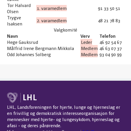
Tor Halvard
1. varamedlem
91 33 50 51
Olsen
Trygve
2. varamedlem
48 21 78 83
Isaksen
Valgkomité
Navn
Verv
Telefon
Hege Gauksrud
Leder
46 92 54 67
Målfrid Irene Bergmann Mikkola
Medlem
46 63 07 37
Odd Johannes Solberg
Medlem
93 04 90 99
LHL, Landsforeningen for hjerte, lunge og hjerneslag er
en frivillig og demokratisk interesseorganisasjon for
mennesker med hjerte- og lungesykdom, hjerneslag og
afasi - og deres pårørende.