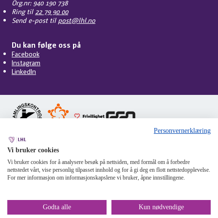
Org.nr: 940 190 738
Ring til
22 79 90 00
Send e-post til
post@lhl.no
Du kan følge oss på
Facebook
Instagram
LinkedIn
Personvernerklæring
Vi bruker cookies
Personvern
Cookies
Tilgjengelighet
Om nettstedet
Vi bruker cookies for å analysere besøk på nettsiden, med formål om å forbedre
Mangfoldsplakaten
Miljøfyrtårn
Åpenhetsloven
Varsling
nettstedet vårt, vise personlig tilpasset innhold og for å gi deg en flott nettstedopplevelse.
For mer informasjon om informasjonskapslene vi bruker, åpne innstillingene.
Godta alle
Kun nødvendige