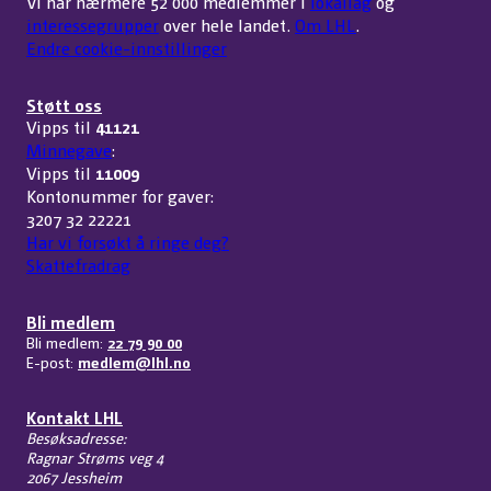
Vi har nærmere 52 000 medlemmer i
lokallag
og
interessegrupper
over hele landet.
Om LHL
.
Endre cookie-innstillinger
Støtt oss
Vipps til
41121
Minnegave
:
Vipps til
11009
Kontonummer for gaver:
3207 32 22221
Har vi forsøkt å ringe deg?
Skattefradrag
Bli medlem
Bli medlem:
22 79 90 00
E-post:
medlem@lhl.no
Kontakt LHL
Besøksadresse:
Ragnar Strøms veg 4
2067 Jessheim