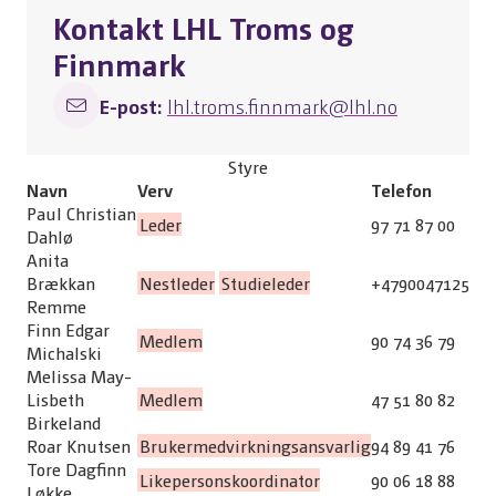
Kontakt LHL Troms og
Finnmark
E-post:
lhl.troms.finnmark@lhl.no
Styre
Navn
Verv
Telefon
Paul Christian
Leder
97 71 87 00
Dahlø
Anita
Brækkan
Nestleder
Studieleder
+4790047125
Remme
Finn Edgar
Medlem
90 74 36 79
Michalski
Melissa May-
Lisbeth
Medlem
47 51 80 82
Birkeland
Roar Knutsen
Brukermedvirkningsansvarlig
94 89 41 76
Tore Dagfinn
Likepersonskoordinator
90 06 18 88
Løkke