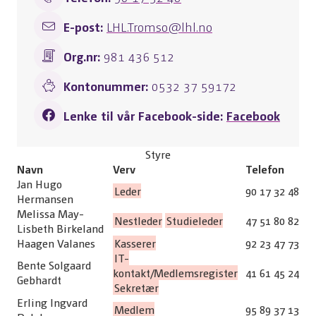
E-post:
LHL.Tromso@lhl.no
Org.nr:
981 436 512
Kontonummer:
0532 37 59172
Lenke til vår Facebook-side:
Facebook
Styre
Navn
Verv
Telefon
Jan Hugo
Leder
90 17 32 48
Hermansen
Melissa May-
Nestleder
Studieleder
47 51 80 82
Lisbeth Birkeland
Haagen Valanes
Kasserer
92 23 47 73
IT-
Bente Solgaard
kontakt/Medlemsregister
41 61 45 24
Gebhardt
Sekretær
Erling Ingvard
Medlem
95 89 37 13