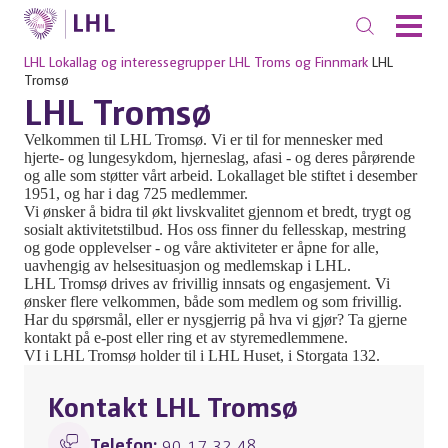
LHL
Lokallag og interessegrupper
LHL Troms og Finnmark
LHL
Tromsø
LHL Tromsø
Velkommen til LHL Tromsø. Vi er til for mennesker med
hjerte- og lungesykdom, hjerneslag, afasi - og deres pårørende
og alle som støtter vårt arbeid. Lokallaget ble stiftet i desember
1951, og har i dag 725 medlemmer.
Vi ønsker å bidra til økt livskvalitet gjennom et bredt, trygt og
sosialt aktivitetstilbud. Hos oss finner du fellesskap, mestring
og gode opplevelser - og våre aktiviteter er åpne for alle,
uavhengig av helsesituasjon og medlemskap i LHL.
LHL Tromsø drives av frivillig innsats og engasjement. Vi
ønsker flere velkommen, både som medlem og som frivillig.
Har du spørsmål, eller er nysgjerrig på hva vi gjør? Ta gjerne
kontakt på e-post eller ring et av styremedlemmene.
VI i LHL Tromsø holder til i LHL Huset, i Storgata 132.
Kontakt LHL Tromsø
Telefon:
90 17 32 48