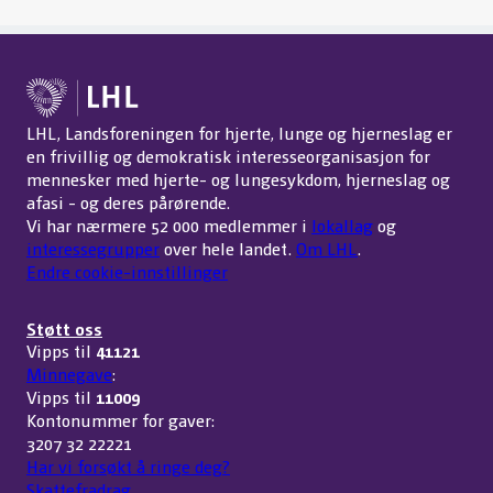
LHL, Landsforeningen for hjerte, lunge og hjerneslag er
en frivillig og demokratisk interesseorganisasjon for
mennesker med hjerte- og lungesykdom, hjerneslag og
afasi - og deres pårørende.
Vi har nærmere 52 000 medlemmer i
lokallag
og
interessegrupper
over hele landet.
Om LHL
.
Endre cookie-innstillinger
Støtt oss
Vipps til
41121
Minnegave
:
Vipps til
11009
Kontonummer for gaver:
3207 32 22221
Har vi forsøkt å ringe deg?
Skattefradrag