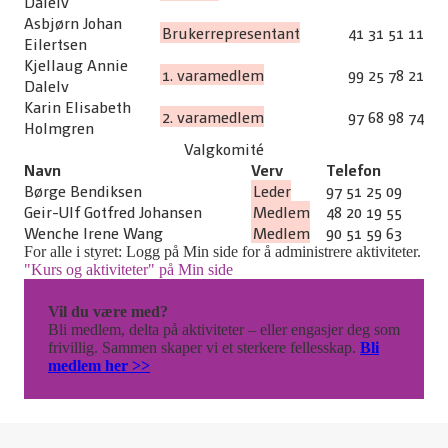
Dalelv
Asbjørn Johan
Brukerrepresentant
41 31 51 11
Eilertsen
Kjellaug Annie
1. varamedlem
99 25 78 21
Dalelv
Karin Elisabeth
2. varamedlem
97 68 98 74
Holmgren
Valgkomité
Navn
Verv
Telefon
Børge Bendiksen
Leder
97 51 25 09
Geir-Ulf Gotfred Johansen
Medlem
48 20 19 55
Wenche Irene Wang
Medlem
90 51 59 63
For alle i styret: Logg på Min side for å administrere aktiviteter.
"Kurs og aktiviteter" på Min side
Vil du være med?
Bli medlem, delta på aktiviteter – eller engasjer deg som
frivillig. Sammen skaper vi et sterkere fellesskap.
Bli
medlem her >>