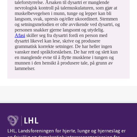
taleforstyrrelse. Årsaken til dysartri er manglende
nevrologisk kontroll på talemuskulaturen, som gjør at
muskelbevegelsen i munn, tunge og lepper kan bli
langsom, svak, upresis og/eller ukoordinert. Stemmen
og setningsmelodien er ofte avvikende ved dysartri, og
personen snakker gjerne langsomt og utydelig.
Afasi
skiller seg fra dysartri fordi en person med
dysartri likevel kan lese, skrive og produsere
grammatisk korrekte setninger. De har heller ingen
vansker med språkforståelsen. De har rett og slett kun
en manglende evne til å flytte musklene i tungen og
munnen i den hensikt å produsere tale, på grunn av
lammelser.
LHL, Landsforeningen for hjerte, lunge og hjerneslag er
en frivillig og demokratisk interesseorganisasjon for