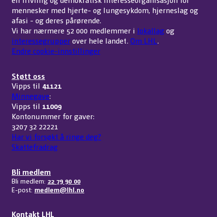
mennesker med hjerte- og lungesykdom, hjerneslag og
afasi - og deres pårørende.
Vi har nærmere 52 000 medlemmer i
lokallag
og
interessegrupper
over hele landet.
Om LHL
.
Endre cookie-innstillinger
Støtt oss
Vipps til
41121
Minnegave
:
Vipps til
11009
Kontonummer for gaver:
3207 32 22221
Har vi forsøkt å ringe deg?
Skattefradrag
Bli medlem
Bli medlem:
22 79 90 00
E-post:
medlem@lhl.no
Kontakt LHL