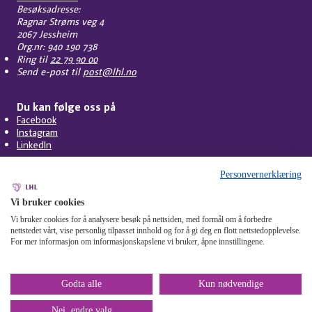
Besøksadresse:
Ragnar Strøms veg 4
2067 Jessheim
Org.nr: 940 190 738
Ring til
22 79 90 00
Send e-post til
post@lhl.no
Du kan følge oss på
Facebook
Instagram
LinkedIn
Personvernerklæring
Vi bruker cookies
Vi bruker cookies for å analysere besøk på nettsiden, med formål om å forbedre
nettstedet vårt, vise personlig tilpasset innhold og for å gi deg en flott nettstedopplevelse.
For mer informasjon om informasjonskapslene vi bruker, åpne innstillingene.
Personvern
Cookies
Tilgjengelighet
Om nettstedet
Mangfoldsplakaten
Miljøfyrtårn
Åpenhetsloven
Varsling
Godta alle
Kun nødvendige
Nei, endre valg