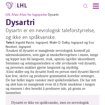
LHL
Afasi
Afasi for logopeder
Dysartri
Dysartri
Dysartri er en nevrologisk taleforstyrrelse,
og ikke en språkvanske.
Tekst:
Ingvild Røste, logoped, Malin D. Dalby, logoped og Eva
Nordset, logoped.
Årsaken til dysartri er manglende nevrologisk kontroll på
talemuskulaturen, som gjør at muskelbevegelsen i munn, tunge
og lepper kan bli langsom, svak, upresis og/eller ukoordinert.
Stemmen og setningsmelodien er ofte avvikende ved dysartri,
og personen snakker gjerne langsomt og utydelig.
Afasi skiller seg fra dysartri fordi en person med dysartri likevel
kan lese, skrive og produsere grammatisk korrekte setninger.
De har heller ingen vansker med språkforståelsen. De har rett
og slett kun en manglende evne til å flytte musklene i tungen
og munnen i den hensikt å produsere tale, på grunn av
lammelser.
Dysartri er ikke en språkvanske, men en nevrologisk