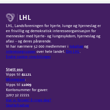
LHL, Landsforeningen for hjerte, lunge og hjerneslag er
en frivillig og demokratisk interesseorganisasjon for
mennesker med hjerte- og lungesykdom, hjerneslag og
afasi - og deres pårørende.
Vi har nærmere 52 000 medlemmer i
lokallag
og
interessegrupper
over hele landet.
Om LHL
.
Endre cookie-innstillinger
Støtt oss
Vipps til
41121
Minnegave
:
Vipps til
11009
Kontonummer for gaver:
3207 32 22221
Har vi forsøkt å ringe deg?
Skattefradrag