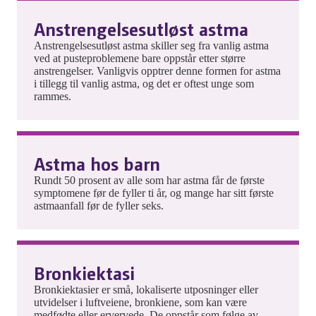
Anstrengelsesutløst astma
Anstrengelsesutløst astma skiller seg fra vanlig astma
ved at pusteproblemene bare oppstår etter større
anstrengelser. Vanligvis opptrer denne formen for astma
i tillegg til vanlig astma, og det er oftest unge som
rammes.
Astma hos barn
Rundt 50 prosent av alle som har astma får de første
symptomene før de fyller ti år, og mange har sitt første
astmaanfall før de fyller seks.
Bronkiektasi
Bronkiektasier er små, lokaliserte utposninger eller
utvidelser i luftveiene, bronkiene, som kan være
medfødte eller ervervede. De oppstår som følge av