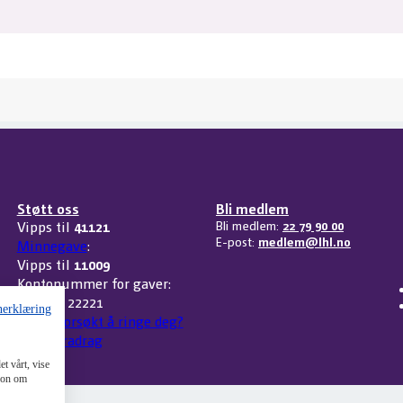
Støtt oss
Bli medlem
Vipps til
41121
Bli medlem:
22 79 90 00
E-post:
medlem@lhl.no
Minnegave
:
Vipps til
11009
Kontonummer for gaver:
3207 32 22221
nerklæring
Har vi forsøkt å ringe deg?
Skattefradrag
t vårt, vise
sjon om