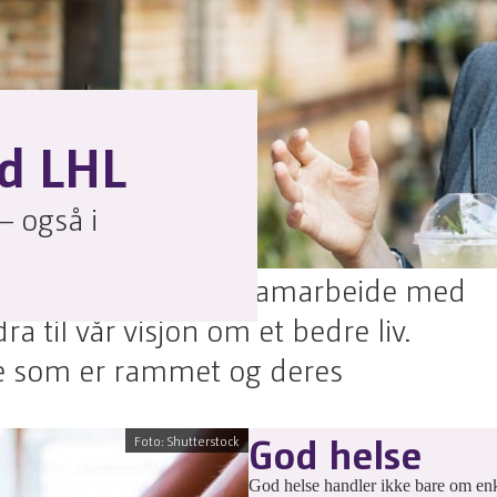
d LHL
 også i
ter kan støtte eller samarbeide med
a til vår visjon om et bedre liv.
e som er rammet og deres
God helse
Foto: Shutterstock
God helse handler ikke bare om enke