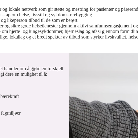
er og lokale nettverk som gir støtte og mestring for pasienter og pårørend
nskap om helse, livsstil og sykdomsforebygging.
 og likeperson-tilbud til de som er berørt.
ter og sikre gode helsetjenester gjennom aktivt samfunnsengasjement og 
p om hjerte- og lungesykdommer, hjerneslag og afasi gjennom formidling
lige, lokallag og et bredt spekter av tilbud som styrker livskvalitet, hel
 handler om å gjøre en forskjell
i dere en mulighet til å:
 bærekraft
 fagmiljøer