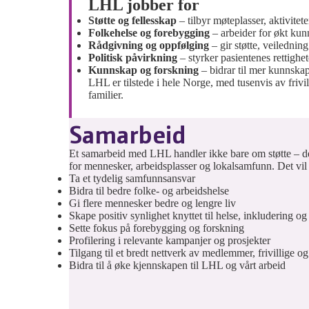
LHL jobber for
Støtte
og fellesskap
– tilbyr møteplasser, aktivitet
Folkehelse og forebygging
– arbeider for økt kun
Rådgivning og oppfølging
– gir støtte, veiledning
Politisk påvirkning
– styrker pasientenes rettighe
Kunnskap og forskning
– bidrar til mer kunnska
LHL er tilstede i hele Norge, med tusenvis av frivil
familier.
Samarbeid
Et samarbeid med LHL handler ikke bare om støtte – det
for mennesker, arbeidsplasser og lokalsamfunn. Det vil g
Ta et tydelig samfunnsansvar
Bidra til bedre folke- og arbeidshelse
Gi flere mennesker bedre og lengre liv​
Skape positiv synlighet knyttet til helse, inkludering og
Sette fokus på forebygging og forskning
Profilering i relevante kampanjer og prosjekter
Tilgang til et bredt nettverk av medlemmer, frivillige og
Bidra til å øke kjennskapen til LHL og vårt arbeid