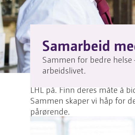
Samarbeid me
Sammen for bedre helse –
arbeidslivet.
Det finnes ulike måter bedrif
LHL på. Finn deres måte å bidr
Sammen skaper vi håp for d
pårørende. ​ ​