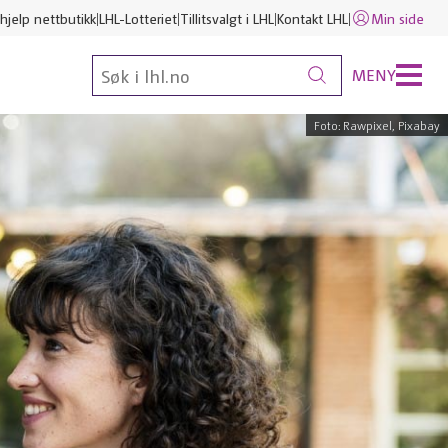
hjelp nettbutikk
LHL-Lotteriet
Tillitsvalgt i LHL
Kontakt LHL
Min side
MENY
Foto: Rawpixel, Pixabay