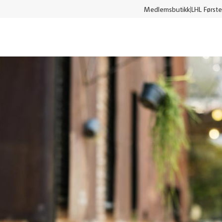
Medlemsbutikk
LHL Første