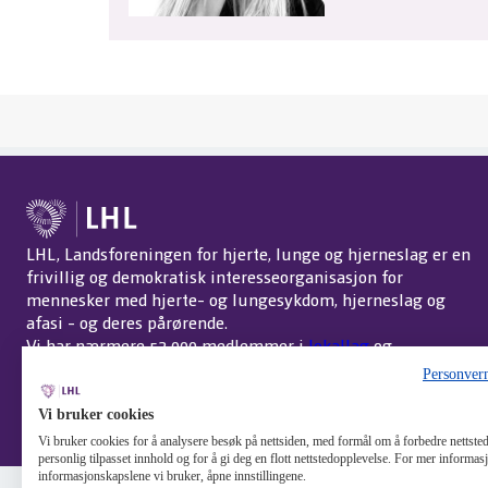
LHL, Landsforeningen for hjerte, lunge og hjerneslag er en
frivillig og demokratisk interesseorganisasjon for
mennesker med hjerte- og lungesykdom, hjerneslag og
afasi - og deres pårørende.
Vi har nærmere 52 000 medlemmer i
lokallag
og
interessegrupper
over hele landet.
Om LHL
.
Personver
Endre cookie-innstillinger
Vi bruker cookies
Vi bruker cookies for å analysere besøk på nettsiden, med formål om å forbedre nettstede
personlig tilpasset innhold og for å gi deg en flott nettstedopplevelse. For mer informa
informasjonskapslene vi bruker, åpne innstillingene.