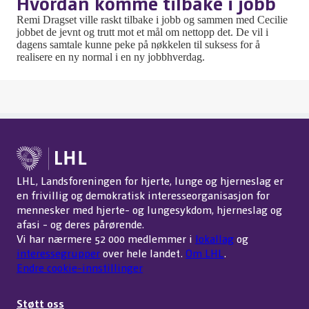
Hvordan komme tilbake i jobb
Remi Dragset ville raskt tilbake i jobb og sammen med Cecilie
jobbet de jevnt og trutt mot et mål om nettopp det. De vil i
dagens samtale kunne peke på nøkkelen til suksess for å
realisere en ny normal i en ny jobbhverdag.
LHL, Landsforeningen for hjerte, lunge og hjerneslag er
en frivillig og demokratisk interesseorganisasjon for
mennesker med hjerte- og lungesykdom, hjerneslag og
afasi - og deres pårørende.
Vi har nærmere 52 000 medlemmer i
lokallag
og
interessegrupper
over hele landet.
Om LHL
.
Endre cookie-innstillinger
Støtt oss