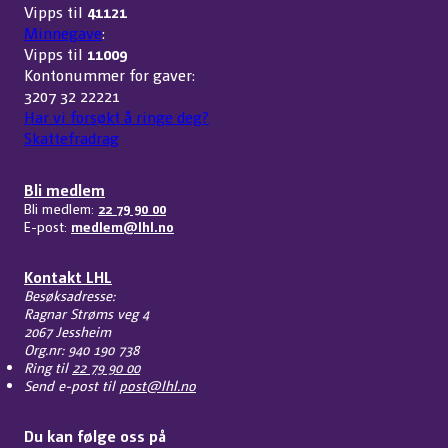
Vipps til
41121
Minnegave
:
Vipps til
11009
Kontonummer for gaver:
3207 32 22221
Har vi forsøkt å ringe deg?
Skattefradrag
Bli medlem
Bli medlem:
22 79 90 00
E-post:
medlem@lhl.no
Kontakt LHL
Besøksadresse:
Ragnar Strøms veg 4
2067 Jessheim
Org.nr: 940 190 738
Ring til
22 79 90 00
Send e-post til
post@lhl.no
Du kan følge oss på